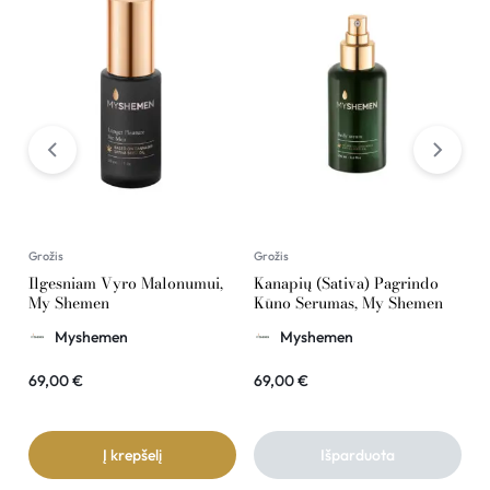
Grožis
Grožis
G
Ilgesniam Vyro Malonumui,
Kanapių (Sativa) Pagrindo
K
My Shemen
Kūno Serumas, My Shemen
R
Myshemen
Myshemen
69,00
€
69,00
€
2
Į krepšelį
Išparduota