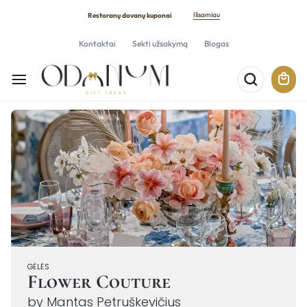
Išsamiau
Restoranų dovanų kuponai
Kontaktai
Sekti užsakymą
Blogas
GĖLĖS
Flower Couture
by Mantas Petruškevičius