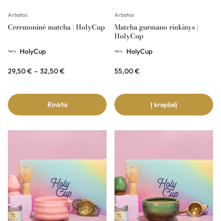
Arbatos
Arbatos
Ceremoninė matcha | HolyCup
Matcha gurmano rinkinys |
HolyCup
HolyCup
HolyCup
29,50
€
–
32,50
€
55,00
€
Rinktis
Į krepšelį