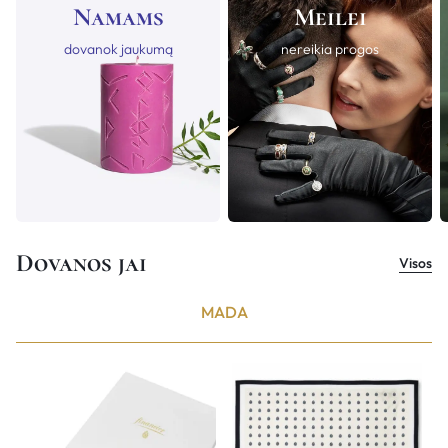
Namams
Meilei
dovanok jaukumą
nereikia progos
Dovanos jai
Visos
MADA