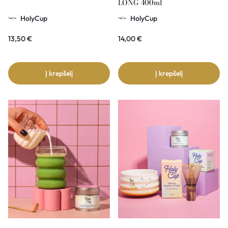
LONG 400ml
HolyCup
HolyCup
13,50
€
14,00
€
Į krepšelį
Į krepšelį