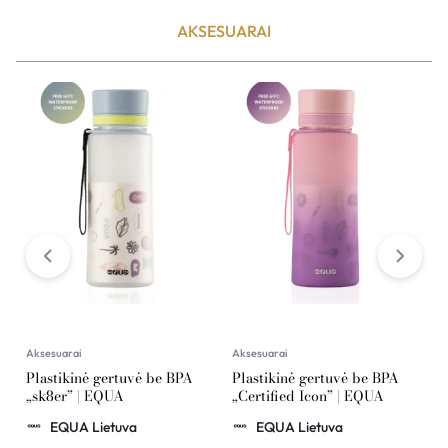
AKSESUARAI
Aksesuarai
Aksesuarai
A
Plastikinė gertuvė be BPA
Plastikinė gertuvė be BPA
P
„sk8er” | EQUA
„Certified Icon” | EQUA
o
G
EQUA Lietuva
EQUA Lietuva