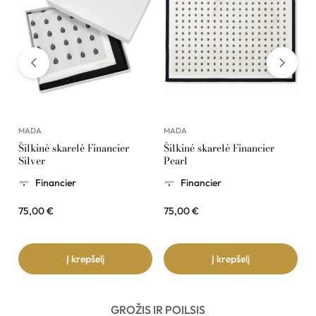
MADA
MADA
M
Šilkinė skarelė Financier
Šilkinė skarelė Financier
Š
Silver
Pearl
G
Financier
Financier
75,00
€
75,00
€
7
Į krepšelį
Į krepšelį
GROŽIS IR POILSIS