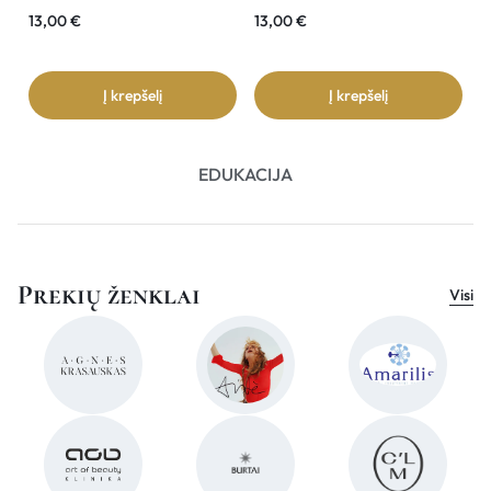
13,00
€
13,00
€
3
Į krepšelį
Į krepšelį
EDUKACIJA
Prekių ženklai
Visi