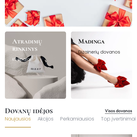
Atradimų
Madinga
rinkinys
Dizainerių dovanos
Kvepalai
Dovanų idėjos
Visos dovanos
Naujausios
Akcijos
Perkamiausios
Top įvertinimai