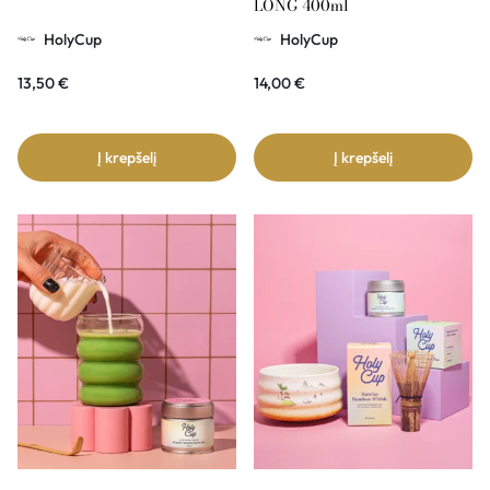
LONG 400ml
HolyCup
HolyCup
13,50
€
14,00
€
Į krepšelį
Į krepšelį