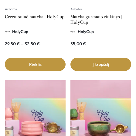
Arbatos
Arbatos
Ceremoninė matcha | HolyCup
Matcha gurmano rinkinys |
HolyCup
HolyCup
HolyCup
29,50
€
–
32,50
€
55,00
€
Rinktis
Į krepšelį