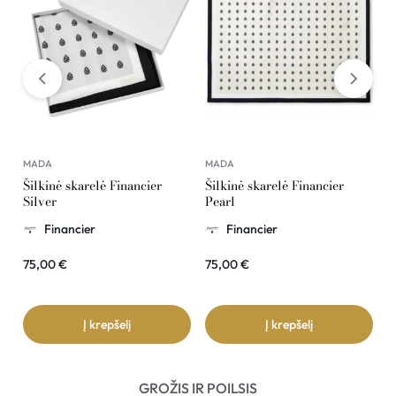
MADA
MADA
M
Šilkinė skarelė Financier
Šilkinė skarelė Financier
Š
Silver
Pearl
G
Financier
Financier
75,00
€
75,00
€
7
Į krepšelį
Į krepšelį
GROŽIS IR POILSIS