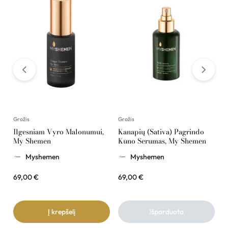
Grožis
Grožis
G
Ilgesniam Vyro Malonumui,
Kanapių (Sativa) Pagrindo
K
My Shemen
Kūno Serumas, My Shemen
R
Myshemen
Myshemen
69,00
€
69,00
€
2
Į krepšelį
Išparduota