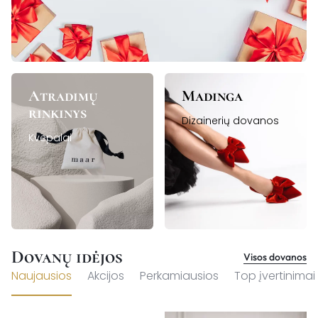
Atradimų
Madinga
rinkinys
Dizainerių dovanos
Kvepalai
Dovanų idėjos
Visos dovanos
Naujausios
Akcijos
Perkamiausios
Top įvertinimai