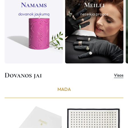
Namams
Meilei
dovanok jaukumą
nereikia progos
Dovanos jai
Visos
MADA