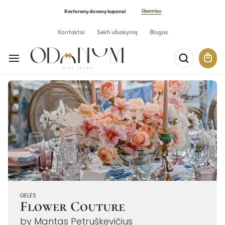
Išsamiau
Restoranų dovanų kuponai
Kontaktai
Sekti užsakymą
Blogas
GĖLĖS
Flower Couture
by Mantas Petruškevičius