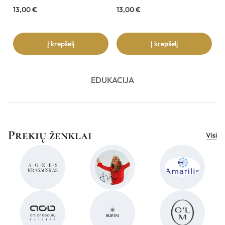
13,00
€
13,00
€
3
Į krepšelį
Į krepšelį
EDUKACIJA
Prekių ženklai
Visi