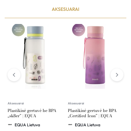
AKSESUARAI
Aksesuarai
Aksesuarai
A
Plastikinė gertuvė be BPA
Plastikinė gertuvė be BPA
P
„sk8er” | EQUA
„Certified Icon” | EQUA
o
G
EQUA Lietuva
EQUA Lietuva