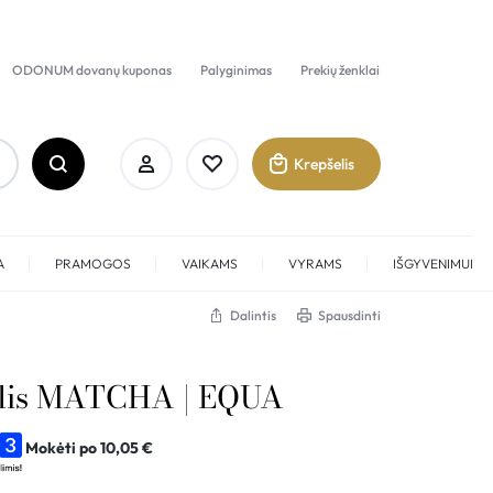
ODONUM dovanų kuponas
Palyginimas
Prekių ženklai
Krepšelis
A
PRAMOGOS
VAIKAMS
VYRAMS
IŠGYVENIMUI
Dalintis
Spausdinti
Prisijungti
lis MATCHA | EQUA
Sukurti paskyrą
Mokėti po
10,05
€
Pamėgti