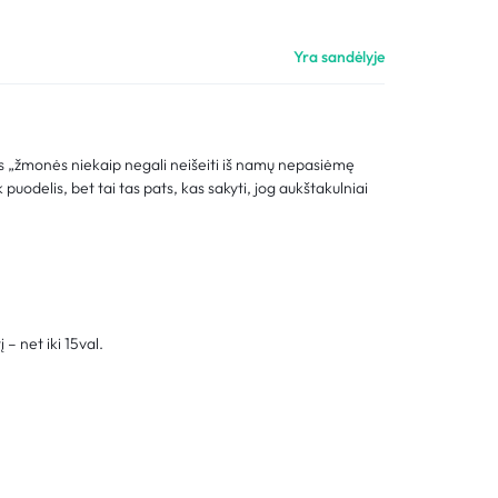
Palyginimas
Yra sandėlyje
Sekti užsakymą
Pagalba
es „žmonės niekaip negali neišeiti iš namų nepasiėmę
puodelis, bet tai tas pats, kas sakyti, jog aukštakulniai
tį – net iki 15val.