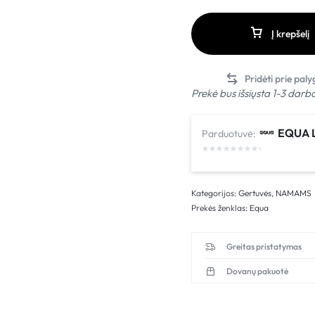
Į krepšelį
Prekė bus išsiųsta 1-3 darb
EQUA L
Parduotuvė:
Kategorijos:
Gertuvės
,
NAMAMS
Prekės ženklas:
Equa
Greitas pristatymas
Dovanų pakuotė