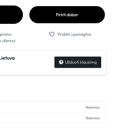
Pirkti dabar
o dienos
ietuva
Užduoti klausimą
Išsamiau
Išsamiau