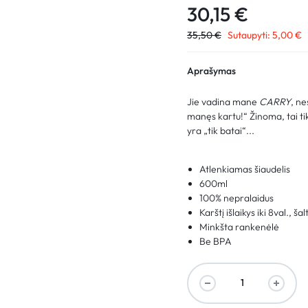
30,15
€
35,50
€
Sutaupyti:
5,00
€
Aprašymas
Jie vadina mane
CARRY
, n
manęs kartu!“ Žinoma, tai tik 
yra „tik batai“...
Atlenkiamas šiaudelis
600ml
100% nepralaidus
Karštį išlaikys iki 8val., šal
Minkšta rankenėlė
Be BPA