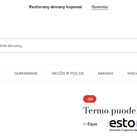
Restoranų dovanų kuponai
Išsamiau
E
GURMANAMS
GROŽIS IR POILSIS
NAMAMS
MAD
SPA
-15%
Termo puode
in
Equa