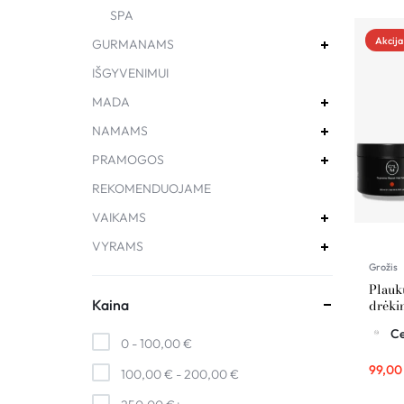
SPA
Akcija
GURMANAMS
IŠGYVENIMUI
MADA
NAMAMS
PRAMOGOS
REKOMENDUOJAME
VAIKAMS
VYRAMS
Grožis
Plauk
drėkin
Kaina
rinki
Ce
0 -
100,00
€
99,0
100,00
€
-
200,00
€