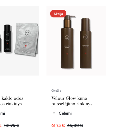
Akcija
Grožis
r kaklo odos
Velour Glow kūno
ros rinkinys
puoselėjimo rinkinys |
I
CELEMI
emi
Celemi
€
181,95
€
61,75
€
65,00
€