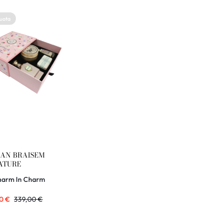
duota
AN BRAISEM
ATURE
ECTION
harm In Charm
40
€
339,00
€