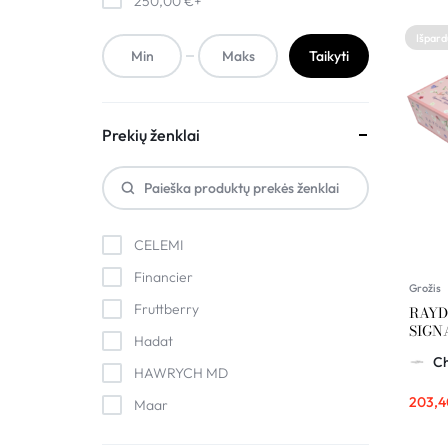
250,00
€
+
Išpar
Taikyti
Prekių ženklai
CELEMI
Financier
Grožis
Fruttberry
RAYD
SIGN
Hadat
COLL
C
HAWRYCH MD
203,
Maar
MEDI-PEEL