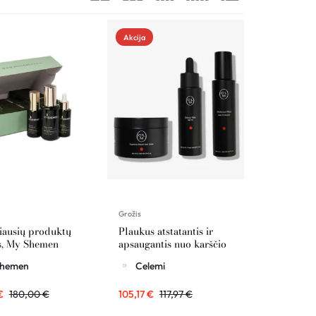
Palyginimas
Sekti užsakymą
Akcija
Pagalba
Grožis
ausių produktų
Plaukus atstatantis ir
s, My Shemen
apsaugantis nuo karščio
rinkinys CELEMI
hemen
Celemi
€
180,00
€
105,17
€
117,97
€