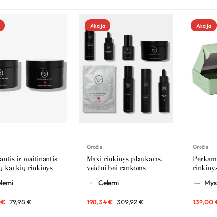
Akcija
Akcija
Grožis
Grožis
antis ir maitinantis
Maxi rinkinys plaukams,
Perkami
ų kaukių rinkinys
veidui bei rankoms
rinkiny
MI
CELEMI
lemi
Celemi
Mys
0
€
79,98
€
198,34
€
309,92
€
139,00