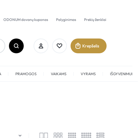
ODONUM dovanų kuponas
Palyginimas
Prekių ženklai
Krepšelis
A
PRAMOGOS
VAIKAMS
VYRAMS
IŠGYVENIMUI
Prisijungti
Sukurti paskyrą
Pamėgti