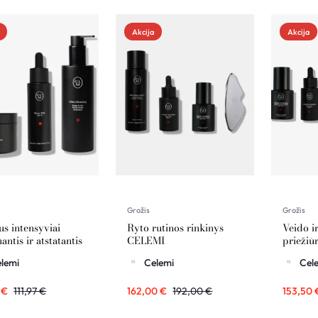
Akcija
Akcija
Grožis
Grožis
us intensyviai
Ryto rutinos rinkinys
Veido i
antis ir atstatantis
CELEMI
priežiū
nys CELEMI
CELEM
lemi
Celemi
Cel
0
€
111,97
€
162,00
€
192,00
€
153,50