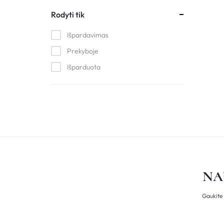
My Shemen
Rodyti tik
PHYRIS
Išpardavimas
Raydan
Prekyboje
Išparduota
NA
Gaukite 