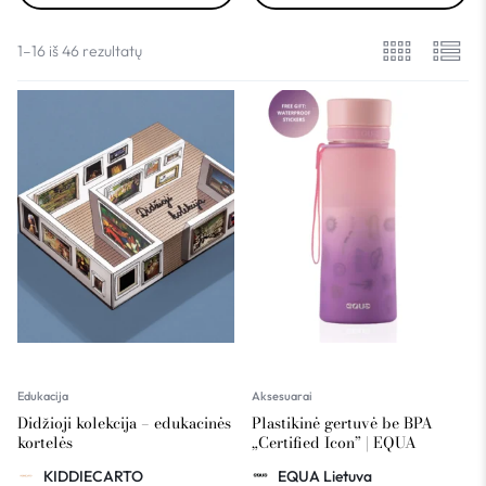
1–16 iš 46 rezultatų
Edukacija
Aksesuarai
Didžioji kolekcija – edukacinės
Plastikinė gertuvė be BPA
kortelės
„Certified Icon” | EQUA
KIDDIECARTO
EQUA Lietuva