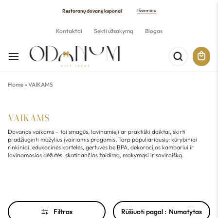
Išsamiau
Restoranų dovanų kuponai
Kontaktai
Sekti užsakymą
Blogas
Home
»
VAIKAMS
VAIKAMS
Dovanos vaikams – tai smagūs, lavinamieji ar praktiški daiktai, skirti
pradžiuginti mažylius įvairiomis progomis. Tarp populiariausių: kūrybiniai
rinkiniai, edukacinės kortelės, gertuvės be BPA, dekoracijos kambariui ir
lavinamosios dėžutės, skatinančios žaidimą, mokymąsi ir saviraišką.
Filtras
Rūšiuoti pagal :
Numatytas