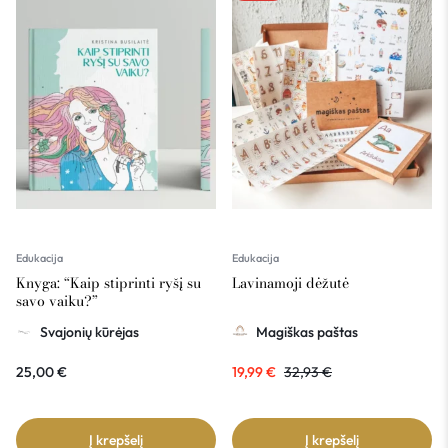
Edukacija
Edukacija
Knyga: “Kaip stiprinti ryšį su
Lavinamoji dėžutė
savo vaiku?”
Svajonių kūrėjas
Magiškas paštas
25,00
€
19,99
€
32,93
€
Į krepšelį
Į krepšelį