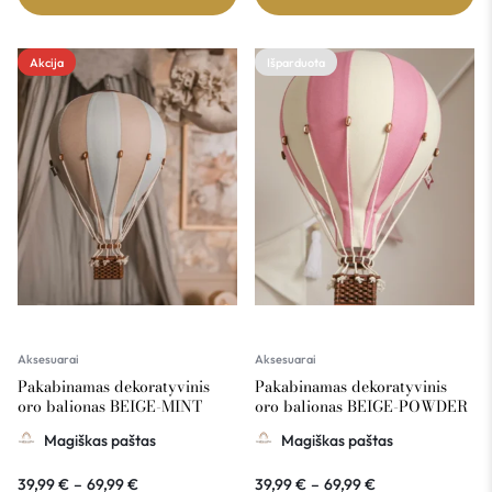
Akcija
Išparduota
Aksesuarai
Aksesuarai
Pakabinamas dekoratyvinis
Pakabinamas dekoratyvinis
oro balionas BEIGE-MINT
oro balionas BEIGE-POWDER
PINK
Magiškas paštas
Magiškas paštas
39,99
€
–
69,99
€
39,99
€
–
69,99
€