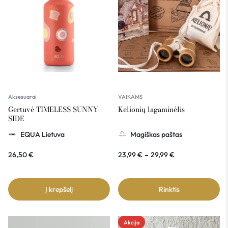
Aksesuarai
VAIKAMS
Gertuvė TIMELESS SUNNY
Kelionių lagaminėlis
SIDE
EQUA Lietuva
Magiškas paštas
26,50
€
23,99
€
–
29,99
€
Į krepšelį
Rinktis
Akcija