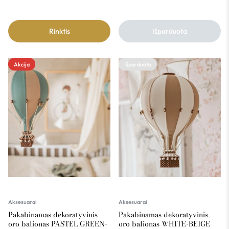
Rinktis
Išparduota
Akcija
Išparduota
Aksesuarai
Aksesuarai
Pakabinamas dekoratyvinis
Pakabinamas dekoratyvinis
oro balionas PASTEL GREEN-
oro balionas WHITE-BEIGE