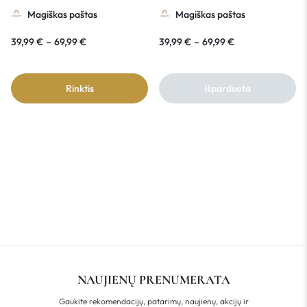
BEIGE
Magiškas paštas
Magiškas paštas
39,99
€
–
69,99
€
39,99
€
–
69,99
€
Rinktis
Išparduota
NAUJIENŲ PRENUMERATA
Gaukite rekomendacijų, patarimų, naujienų, akcijų ir