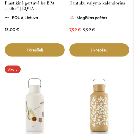
Plastikinė gertuvė be BPA
Dantukų valymo kalendorius
„sk8er” | EQUA
EQUA Lietuva
Magiškas paštas
13,00
€
7,99
€
9,99
€
Į krepšelį
Į krepšelį
Akcija