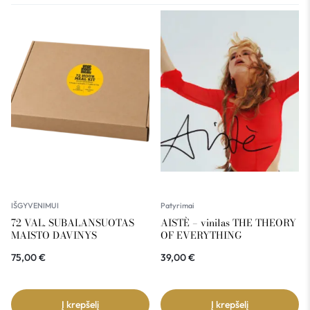
IŠGYVENIMUI
Patyrimai
72 VAL. SUBALANSUOTAS
AISTÈ – vinilas THE THEORY
MAISTO DAVINYS
OF EVERYTHING
75,00
€
39,00
€
Į krepšelį
Į krepšelį