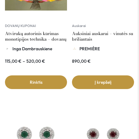
DOVANŲ KUPONAI
Auskarai
Atvirukų autorinis kūrimas
Auksiniai auskarai – vinutės su
monotipijos technika – dovanų
briliantais
kuponas
Inga Dambrauskiene
PREMIÈRE
115,00
€
–
520,00
€
890,00
€
Rinktis
Į krepšelį