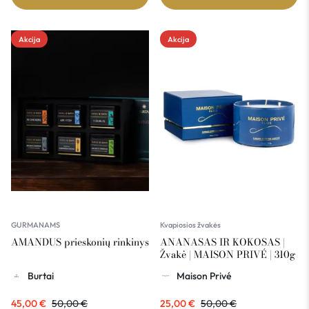
Akcija
Akcija
GURMANAMS
Kvapiosios žvakės
AMANDUS prieskonių rinkinys
ANANASAS IR KOKOSAS |
Žvakė | MAISON PRIVÉ | 310g
Burtai
Maison Privé
45,00
€
50,00
€
25,00
€
50,00
€