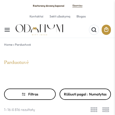
Išsamiau
Restoranų dovanų kuponai
Kontaktai
Sekti užsakymą
Blogas
Home
»
Parduotuvė
Parduotuvė
Filtras
Rūšiuoti pagal :
Numatytas
1–16 iš 816 rezultatų