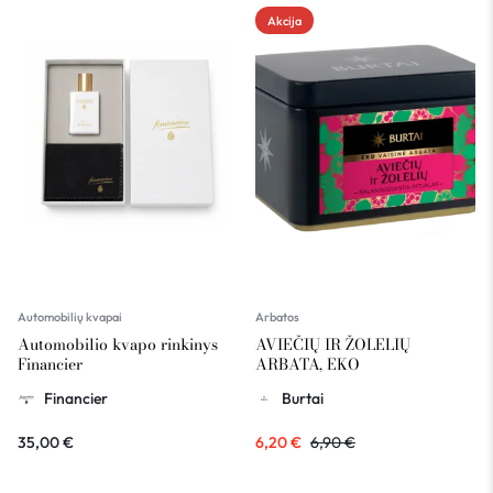
Akcija
Automobilių kvapai
Arbatos
Automobilio kvapo rinkinys
AVIEČIŲ IR ŽOLELIŲ
Financier
ARBATA, EKO
Financier
Burtai
35,00
€
6,20
€
6,90
€