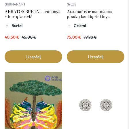
GURMANAMS
Grožis
ARBATOS BURTAI – rinkinys
Atstatantis ir maitinantis
+ burtų kortelė
plaukų kaukių rinkinys
CELEMI
Burtai
Celemi
40,50
€
45,00
€
75,00
€
79,98
€
Į krepšelį
Į krepšelį