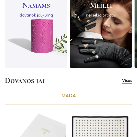
Namams
Meilei
dovanok jaukumą
nereikia progos
Dovanos jai
Visos
MADA