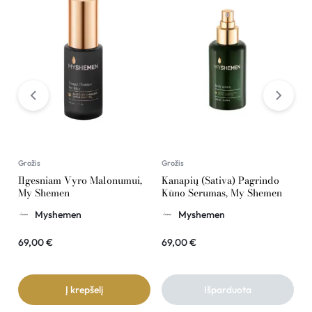
Grožis
Grožis
G
Ilgesniam Vyro Malonumui,
Kanapių (Sativa) Pagrindo
K
My Shemen
Kūno Serumas, My Shemen
R
Myshemen
Myshemen
69,00
€
69,00
€
2
Į krepšelį
Išparduota