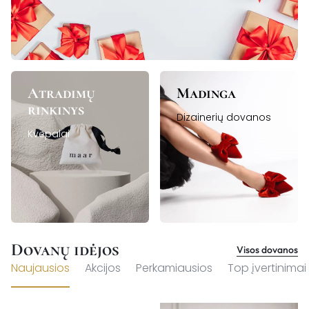
Atradimų
Madinga
rinkinys
Dizainerių dovanos
Kvepalai
Dovanų idėjos
Visos dovanos
Naujausios
Akcijos
Perkamiausios
Top įvertinimai