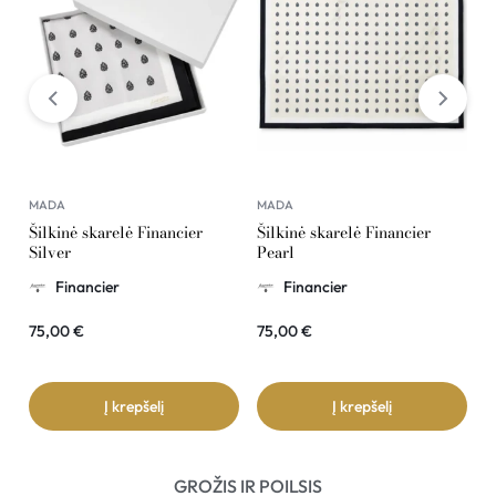
MADA
MADA
M
Šilkinė skarelė Financier
Šilkinė skarelė Financier
Š
Silver
Pearl
G
Financier
Financier
75,00
€
75,00
€
7
Į krepšelį
Į krepšelį
GROŽIS IR POILSIS