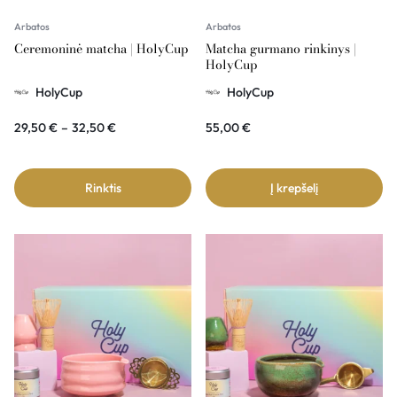
Arbatos
Arbatos
Ceremoninė matcha | HolyCup
Matcha gurmano rinkinys |
HolyCup
HolyCup
HolyCup
29,50
€
–
32,50
€
55,00
€
Rinktis
Į krepšelį