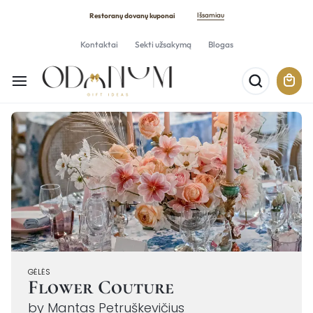
Išsamiau
Restoranų dovanų kuponai
Kontaktai
Sekti užsakymą
Blogas
GĖLĖS
Flower Couture
by Mantas Petruškevičius