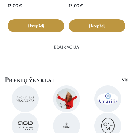
13,00
€
13,00
€
3
Į krepšelį
Į krepšelį
EDUKACIJA
Prekių ženklai
Visi