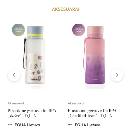
AKSESUARAI
Aksesuarai
Aksesuarai
A
Plastikinė gertuvė be BPA
Plastikinė gertuvė be BPA
P
„sk8er” | EQUA
„Certified Icon” | EQUA
o
G
EQUA Lietuva
EQUA Lietuva