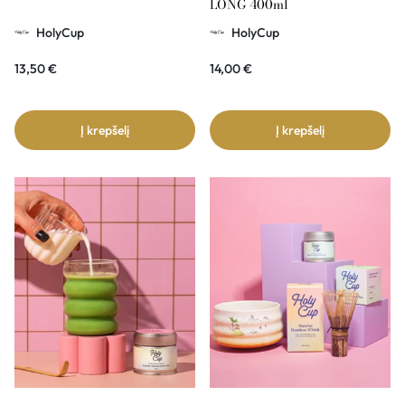
LONG 400ml
HolyCup
HolyCup
13,50
€
14,00
€
Į krepšelį
Į krepšelį