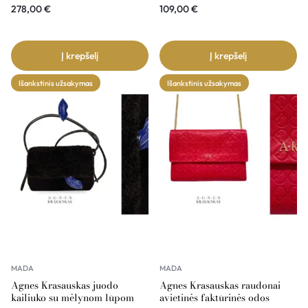
278,00
€
109,00
€
Į krepšelį
Į krepšelį
Išankstinis užsakymas
Išankstinis užsakymas
MADA
MADA
Agnes Krasauskas juodo
Agnes Krasauskas raudonai
kailiuko su mėlynom lūpom
avietinės faktūrinės odos