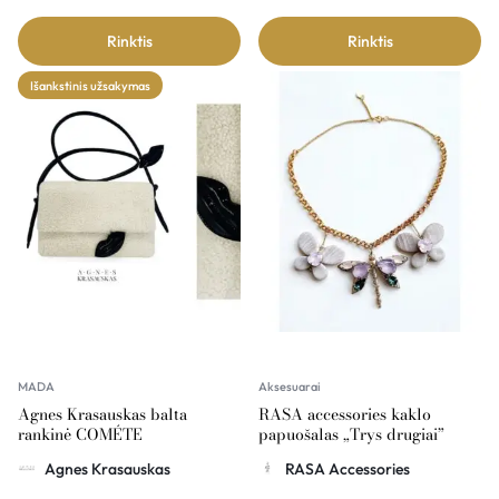
Rinktis
Rinktis
Išankstinis užsakymas
MADA
Aksesuarai
Agnes Krasauskas balta
RASA accessories kaklo
rankinė COMÉTE
papuošalas „Trys drugiai”
Agnes Krasauskas
RASA Accessories