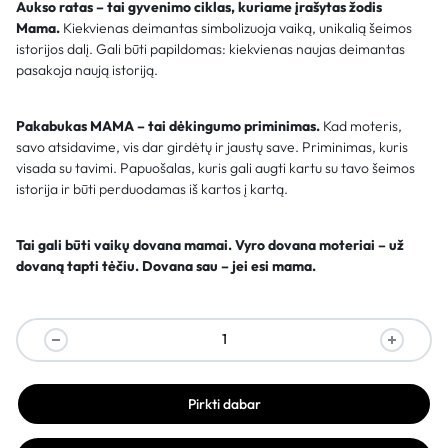
Aukso ratas – tai gyvenimo ciklas, kuriame įrašytas žodis
Mama.
Kiekvienas deimantas simbolizuoja vaiką, unikalią šeimos
istorijos dalį. Gali būti papildomas: kiekvienas naujas deimantas
pasakoja naują istoriją.
Pakabukas MAMA – tai dėkingumo priminimas.
Kad moteris,
savo atsidavime, vis dar girdėtų ir jaustų save. Priminimas, kuris
visada su tavimi. Papuošalas, kuris gali augti kartu su tavo šeimos
istorija ir būti perduodamas iš kartos į kartą.
Tai gali būti vaikų dovana mamai. Vyro dovana moteriai – už
dovaną tapti tėčiu. Dovana sau – jei esi mama.
Pirkti dabar