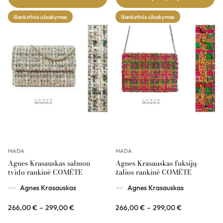
Išankstinis užsakymas
Išankstinis užsakymas
MADA
MADA
Agnes Krasauskas salmon
Agnes Krasauskas fuksijų-
tvido rankinė COMÉTE
žalios rankinė COMÉTE
Agnes Krasauskas
Agnes Krasauskas
266,00
€
–
299,00
€
266,00
€
–
299,00
€