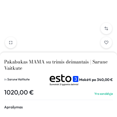
Pakabukas MAMA su trimis deimantais | Sarune
Vaitkute
Mokėti po
340,00
€
in
Sarune Vaitkute
1020,00
€
Yra sandėlyje
Aprašymas