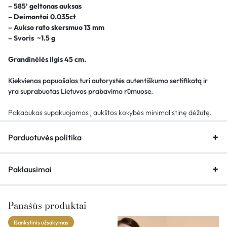
– 585
’ geltonas auksas
– Deimantai 0.035
ct
– Aukso rato skersmuo 13 mm
– S
voris ~1.5
g
Grandinėlės ilgis 45 cm.
Kiekvienas papuošalas turi autorystės autentiškumo sertifikatą ir
yra suprabuotas Lietuvos prabavimo rūmuose.
Pakabukas supakuojamas į aukštos kokybės minimalistinę dėžutę.
Parduotuvės politika
Paklausimai
Panašūs produktai
Išankstinis užsakymas