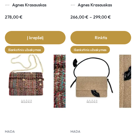
rankinė COMÉTE
rankinė COMÉTE
Agnes Krasauskas
Agnes Krasauskas
278,00
€
266,00
€
–
299,00
€
Į krepšelį
Rinktis
Išankstinis užsakymas
Išankstinis užsakymas
MADA
MADA