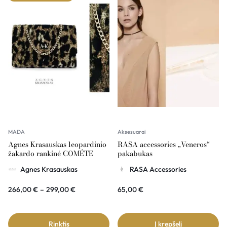
MADA
Aksesuarai
Agnes Krasauskas leopardinio
RASA accessories „Veneros“
žakardo rankinė COMÉTE
pakabukas
Agnes Krasauskas
RASA Accessories
266,00
€
–
299,00
€
65,00
€
Rinktis
Į krepšelį