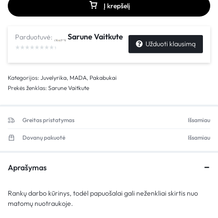
Į krepšelį
Sarune Vaitkute
Parduotuvė:
Užduoti klausimą
Kategorijos:
Juvelyrika
,
MADA
,
Pakabukai
Prekės ženklas:
Sarune Vaitkute
Greitas pristatymas
Išsamiau
Dovanų pakuotė
Išsamiau
Aprašymas
Rankų darbo kūrinys, todėl papuošalai gali neženkliai skirtis nuo
matomų nuotraukoje.