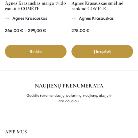
Agnes Krasauskas margo tvido
Agnes Krasauskas smėlinė
rankinė COMÉTE
rankinė COMÉTE
Agnes Krasauskas
Agnes Krasauskas
266,00
€
–
299,00
€
278,00
€
Rinktis
Į krepšelį
NAUJIENŲ PRENUMERATA
Gaukite rekomendacijų, patarimų, naujienų, akcijų ir
dar daugiau.
APIE MUS