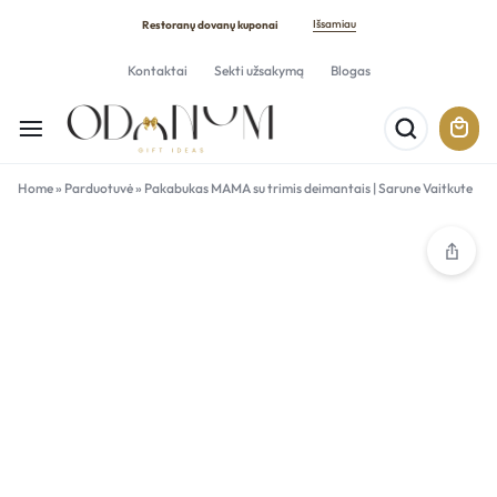
Išsamiau
Restoranų dovanų kuponai
Kontaktai
Sekti užsakymą
Blogas
Home
»
Parduotuvė
»
Pakabukas MAMA su trimis deimantais | Sarune Vaitkute