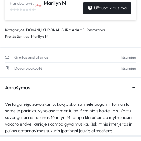
Marilyn M
Parduotuvė:
Užduoti klausimą
Kategorijos:
DOVANŲ KUPONAI
,
GURMANAMS
,
Restoranai
Prekės ženklas:
Marilyn M
Greitas pristatymas
Išsamiau
Dovanų pakuotė
Išsamiau
Aprašymas
Vieta garsėja savo skaniu, kokybišku, su meile pagamintu maistu,
someljė parinktu vyno asortimentu bei firminiais kokteiliais. Kartu
savaitgaliai restoranas Marilyn M tampa klaipėdiečių mylimiausia
vakaro erdve, kurioje skamba gyva muzika. Išskirtinis interjeras ir
puikus aptarnavimas sukuria įpatingai jaukią atmosferą.