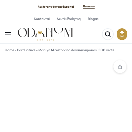
Išsamiau
Restoranų dovanų kuponai
Kontaktai
Sekti užsakymą
Blogas
Home
»
Parduotuvė
»
Marilyn M restorano dovanų kuponas 150€ vertė