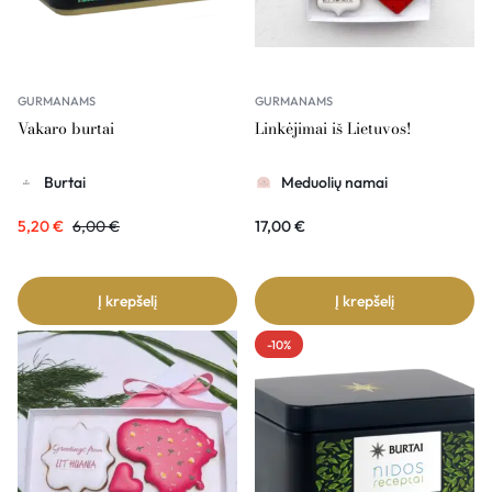
GURMANAMS
GURMANAMS
Vakaro burtai
Linkėjimai iš Lietuvos!
Burtai
Meduolių namai
5,20
€
6,00
€
17,00
€
Į krepšelį
Į krepšelį
-10%