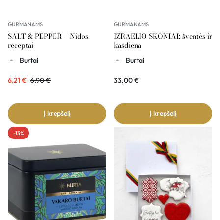
GURMANAMS
GURMANAMS
SALT & PEPPER – Nidos
IZRAELIO SKONIAI: šventės ir
receptai
kasdiena
Burtai
Burtai
6,21
€
6,90
€
33,00
€
Į krepšelį
Į krepšelį
-13%