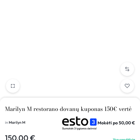
Marilyn M restorano dovanų kuponas 150€ vertė
Mokėti po
50,00
€
in
Marilyn M
150,00
€
Yra sandėlyje