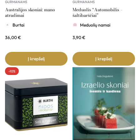
GURMANAMS
GURMANAMS
Australijos skoniai: mano
Meduolis “Automobilis –
atradimai
šaltibarščiai”
Burtai
Meduolių namai
36,00
€
3,90
€
Į krepšelį
Į krepšelį
-10%