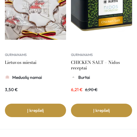
GURMANAMS
GURMANAMS
Lietuvos miestai
CHICKEN SALT – Nidos
receptai
Meduolių namai
Burtai
3,50
€
6,21
€
6,90
€
Į krepšelį
Į krepšelį