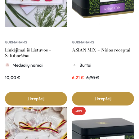
GURMANAMS
GURMANAMS
Linkėjimai iš Lietuvos –
ASIAN MIX – Nidos receptai
Šaltibarščiai
Meduolių namai
Burtai
10,00
€
6,21
€
6,90
€
Į krepšelį
Į krepšelį
-10%