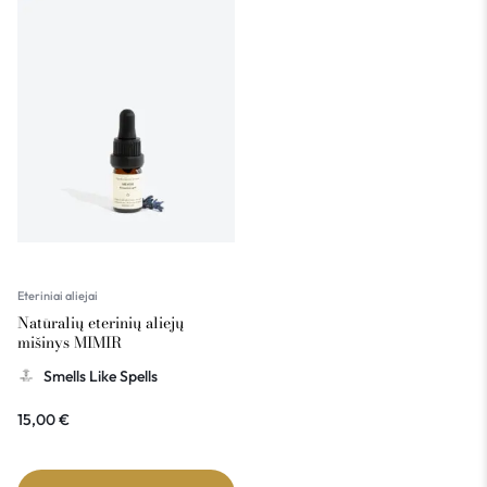
Eteriniai aliejai
Natūralių eterinių aliejų
mišinys MIMIR
Smells Like Spells
15,00
€