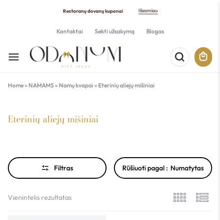
Išsamiau
Restoranų dovanų kuponai
Kontaktai
Sekti užsakymą
Blogas
Home
»
NAMAMS
»
Namų kvapai
»
Eterinių aliejų mišiniai
Eterinių aliejų mišiniai
Filtras
Rūšiuoti pagal :
Numatytas
Vienintelis rezultatas