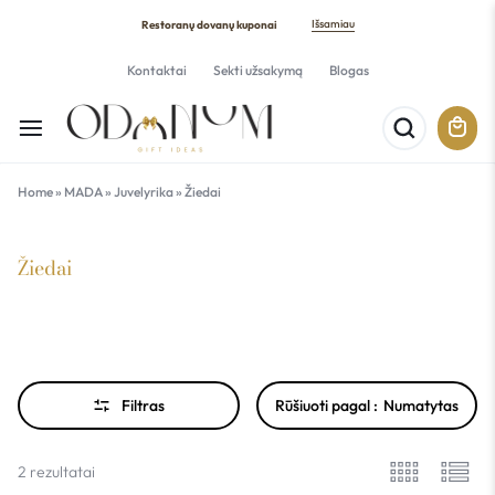
Išsamiau
Restoranų dovanų kuponai
Kontaktai
Sekti užsakymą
Blogas
Home
»
MADA
»
Juvelyrika
»
Žiedai
Žiedai
Filtras
Rūšiuoti pagal :
Numatytas
2 rezultatai