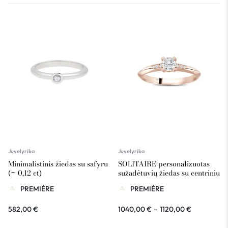
Juvelyrika
Juvelyrika
Minimalistinis žiedas su safyru
SOLITAIRE personalizuotas
(~ 0,12 ct)
sužadėtuvių žiedas su centriniu
briliantu ~0,20 ct
PREMIÈRE
PREMIÈRE
582,00
€
1040,00
€
–
1120,00
€