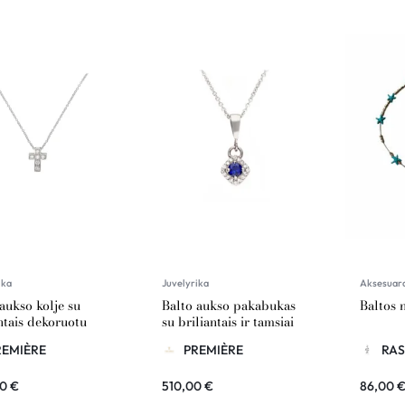
ika
Juvelyrika
Aksesuar
aukso kolje su
Balto aukso pakabukas
Baltos 
ntais dekoruotu
su briliantais ir tamsiai
liu
mėlynu cirkoniu
REMIÈRE
PREMIÈRE
RAS
00
€
510,00
€
86,00