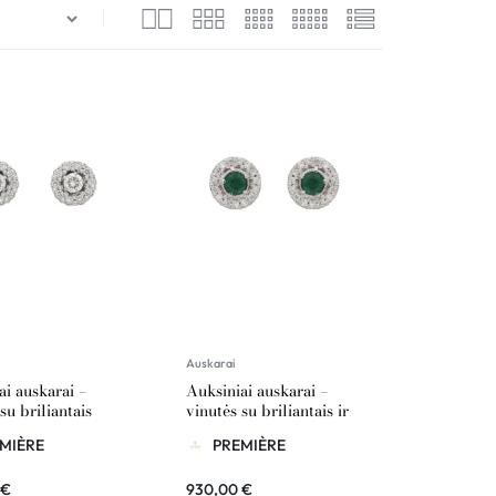
Palyginimas
Sekti užsakymą
Pagalba
Auskarai
ai auskarai –
Auksiniai auskarai –
su briliantais
vinutės su briliantais ir
smaragdais
MIÈRE
PREMIÈRE
€
930,00
€