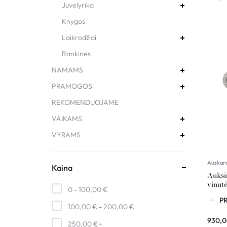
Juvelyrika
Knygos
Laikrodžiai
Rankinės
NAMAMS
PRAMOGOS
REKOMENDUOJAME
VAIKAMS
VYRAMS
Auskar
Kaina
Auksin
vinutė
0 -
100,00
€
brilia
P
100,00
€
-
200,00
€
930,
250,00
€
+