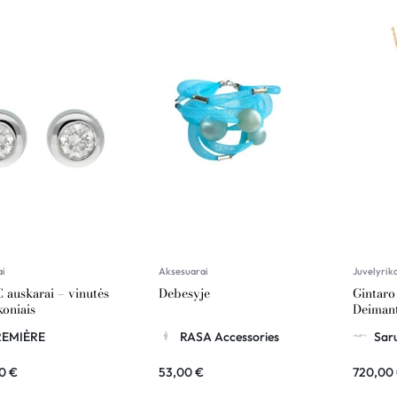
ai
Aksesuarai
Juvelyrik
 auskarai – vinutės
Debesyje
Gintaro
koniais
Deimant
Vaitkut
REMIÈRE
RASA Accessories
Saru
00
€
53,00
€
720,00