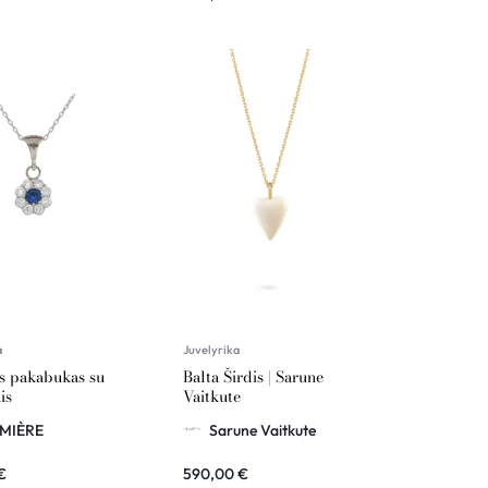
a
Juvelyrika
s pakabukas su
Balta Širdis | Sarune
is
Vaitkute
MIÈRE
Sarune Vaitkute
€
590,00
€