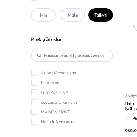
Taikyti
Prekių ženklai
Agnes Krasauskas
Financier
GINTAUTE VAL
Juvelyr
Juozas Statkevicius
Balto 
brilia
MAISON PRIVÉ
kryže
P
Neris ir Nemunas
980,
PREMIÈRE