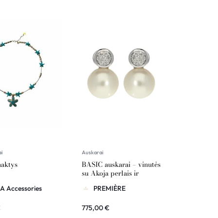
ai
Auskarai
naktys
BASIC auskarai – vinutės
su Akoja perlais ir
briliantais
A Accessories
PREMIÈRE
€
775,00
€