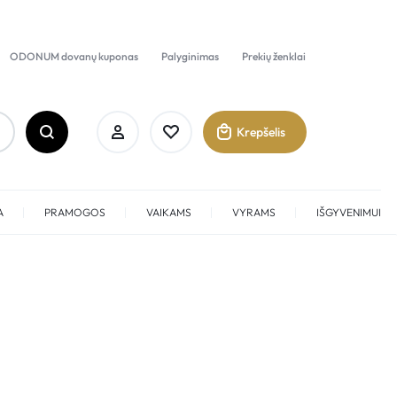
ODONUM dovanų kuponas
Palyginimas
Prekių ženklai
Krepšelis
A
PRAMOGOS
VAIKAMS
VYRAMS
IŠGYVENIMUI
Prisijungti
Sukurti paskyrą
Pamėgti