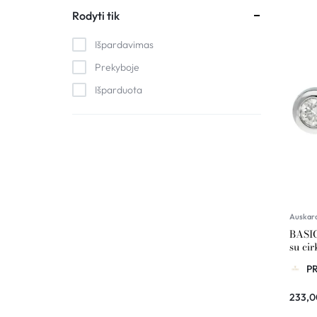
RASA Accessories
Rodyti tik
Sarune Vaitkute
Išpardavimas
Prekyboje
Išparduota
Auskar
BASIC
su cir
P
233,