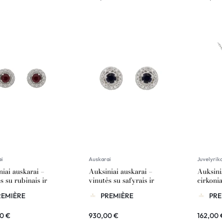
ai
Auskarai
Juvelyrik
iai auskarai –
Auksiniai auskarai –
Auksini
s su rubinais ir
vinutės su safyrais ir
cirkonia
ntais
briliantais
REMIÈRE
PREMIÈRE
PRE
00
€
930,00
€
162,00