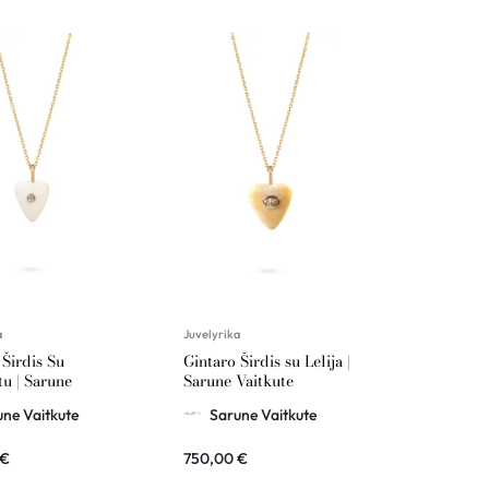
a
Juvelyrika
 Širdis Su
Gintaro Širdis su Lelija |
u | Sarune
Sarune Vaitkute
e
ne Vaitkute
Sarune Vaitkute
€
750,00
€