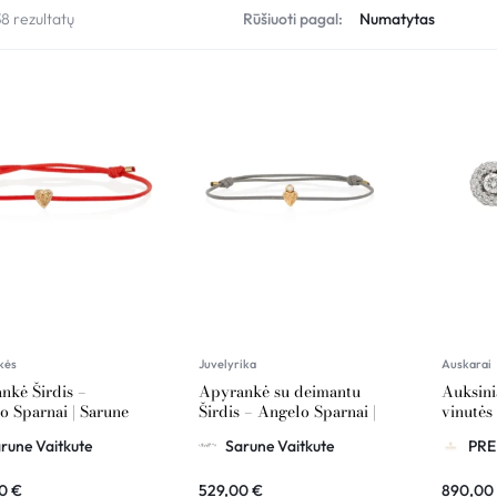
38 rezultatų
Rūšiuoti pagal:
kės
Juvelyrika
Auskarai
nkė Širdis –
Apyrankė su deimantu
Auksini
o Sparnai | Sarune
Širdis – Angelo Sparnai |
vinutės 
ute
Sarune Vaitkute
rune Vaitkute
Sarune Vaitkute
PRE
00
€
529,00
€
890,00