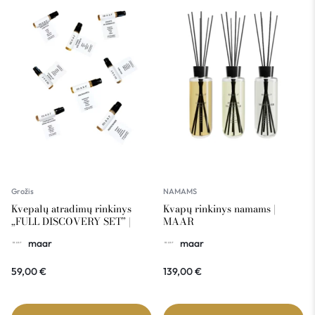
Grožis
NAMAMS
Kvepalų atradimų rinkinys
Kvapų rinkinys namams |
„FULL DISCOVERY SET” |
MAAR
MAAR
maar
maar
59,00
€
139,00
€