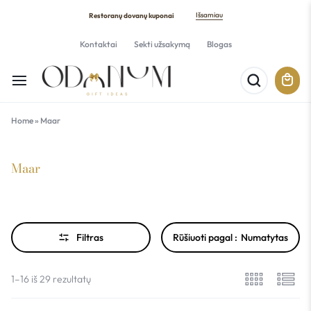
Išsamiau
Restoranų dovanų kuponai
Kontaktai
Sekti užsakymą
Blogas
Home
»
Maar
Maar
Filtras
Rūšiuoti pagal :
Numatytas
1–16 iš 29 rezultatų