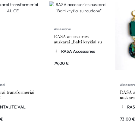
Aksesuarai
RASA accessories
auskarai „Balti kryžiai su
raudonu”
RASA Accessories
79,00
€
arai
Aksesuar
rai transformeriai
RASA ac
E
auskara
pušim ir
INTAUTE VAL
RAS
0
€
73,00
€