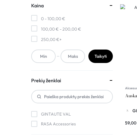
Kaina
0 -
100,00
€
100,00
€
-
200,00
€
250,00
€
+
Taikyti
Prekių ženklai
Aksesu
Ausk
G
GINTAUTE VAL
59,0
RASA Accessories