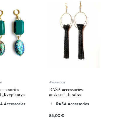
ai
Aksesuarai
cessories
RASA accessories
i „Kvepiantys
auskarai „Juodos
 jūra”
auksuotos grandinės su
A Accessories
RASA Accessories
rinkėm”
85,00
€