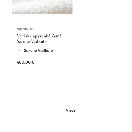
Apyrankės
Juvelyrika
Vyriška apyrankė Žemė |
Apyrankė su deimantu
Sarune Vaitkute
Širdis – Angelo Sparnai |
Sarune Vaitkute
Sarune Vaitkute
Sarune Vaitkute
480,00
€
529,00
€
Visos