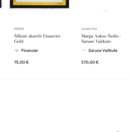
MADA
Juvelyrika
Šilkinė skarelė Financier
Marga Aukso Širdis |
Gold
Sarune Vaitkute
Financier
Sarune Vaitkute
75,00
€
570,00
€