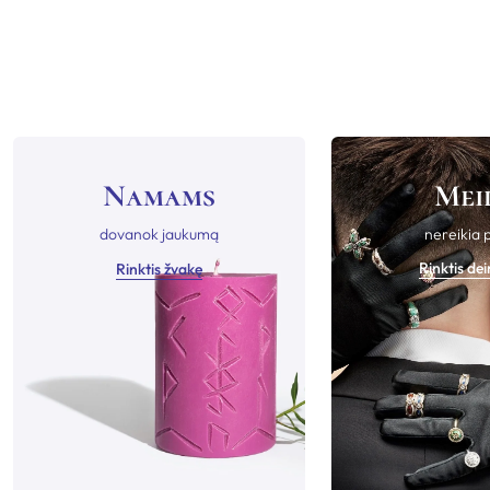
Namams
Mei
dovanok jaukumą
nereikia 
Rinktis de
Rinktis žvakę