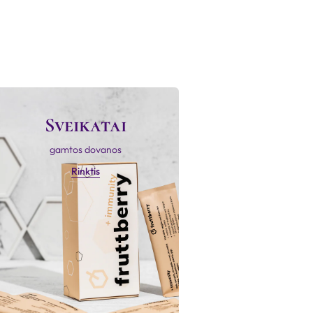
Sveikatai
gamtos dovanos
Rinktis