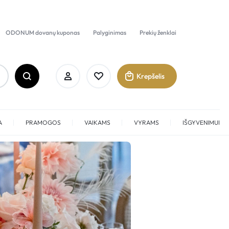
ODONUM dovanų kuponas
Palyginimas
Prekių ženklai
Krepšelis
A
PRAMOGOS
VAIKAMS
VYRAMS
IŠGYVENIMUI
Prisijungti
Sukurti paskyrą
KVAPAI
Maar
Pamėgti