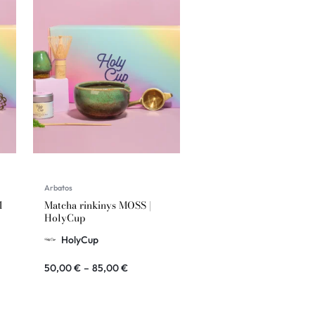
Arbatos
M
Matcha rinkinys MOSS |
HolyCup
HolyCup
50,00
€
–
85,00
€