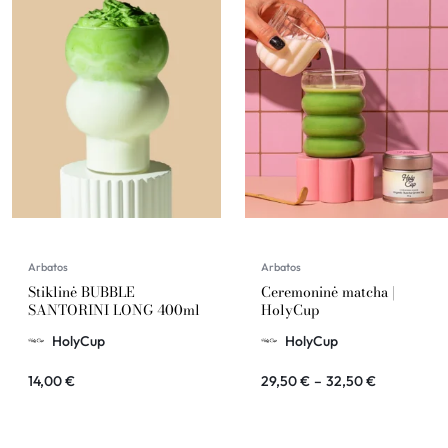
Arbatos
Arbatos
Stiklinė BUBBLE
Ceremoninė matcha |
SANTORINI LONG 400ml
HolyCup
HolyCup
HolyCup
14,00
€
29,50
€
–
32,50
€