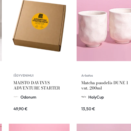
IŠGYVENIMUI
Arbatos
MAISTO DAVINYS
Matcha puodelis DUNE 1
ADVENTURE STARTER
vnt. 200ml
Odonum
HolyCup
49,90
€
13,50
€