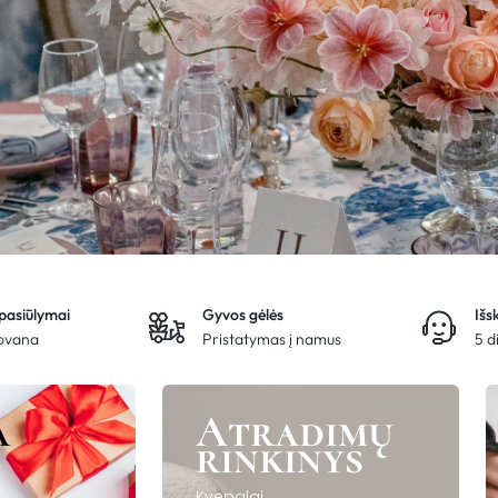
 pasiūlymai
Gyvos gėlės
Išs
dovana
Pristatymas į namus
5 d
a
Atradimų
rinkinys
Kvepalai