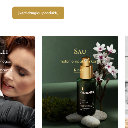
Įkelti daugiau produktų
lei
Sau
progos
malonioms akimirkoms
imantus
Rinktis