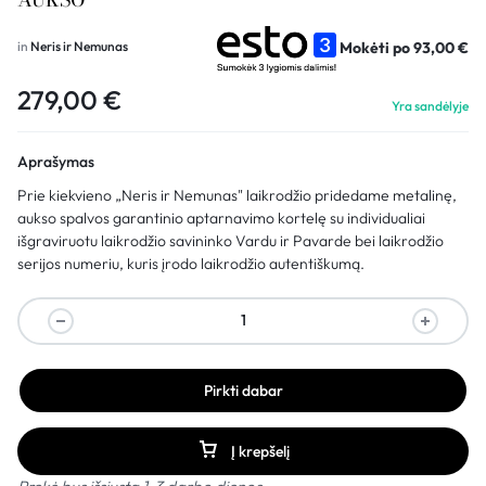
Mokėti po
93,00
€
in
Neris ir Nemunas
279,00
€
Yra sandėlyje
Aprašymas
Prie kiekvieno „Neris ir Nemunas" laikrodžio pridedame metalinę,
aukso spalvos garantinio aptarnavimo kortelę su individualiai
išgraviruotu laikrodžio savininko Vardu ir Pavarde bei laikrodžio
serijos numeriu, kuris įrodo laikrodžio autentiškumą.
Pirkti dabar
Į krepšelį