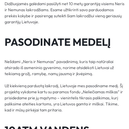
Didžiuojamės galėdami pasiūlyti net 10 metų garantiją visiems Neris
ir Nemunas laikrodžiams. Esame užtikrinti savo parduodamos
prekės kokybe ir pasirengę suteikti šiam laikrodžiui vieną geriausių
garantijų Lietuvoje.
PASODINATE MEDELĮ
Nešdami „Neris ir Nemunas“ pavadinimą, kuris taip natūraliai
atsirado iš asmeninio gyvenimo, norime atsidėkoti Lietuvai už
teikiamą grožį, ramybę, namų jausmą ir įkvėpimą.
Už kiekvieną parduotą laikrodį, Lietuvoje mes pasodiname medį. Šį
projektą vykdome kartu su paramos fondu „Neliečiamas miškas“ ir
prisidedame prie jų mąstymo – vienintelis tikrasis palikimas, kurį
paliksime ateities kartoms, yra Lietuvos gamta ir miškai. Tikime,
kad ir mūsų pirkėjai tam pritaria.