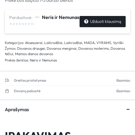
Prekė bus išsiųsta 1-3 darbo dienos
Neris ir Nemunas
Parduotuvė:
Užduoti klausimą
Kategorijos:
Aksesuarai
,
Laikrodžiai
,
Laikrodžiai
,
MADA
,
VYRAMS
,
Vyriški
Žymos:
Dovanos draugei
,
Dovanos merginai
,
Dovanos moterims
,
Dovanos
tėčiui
,
Mamos dienos dovanos
Prekės ženklas:
Neris ir Nemunas
Greitas pristatymas
Išsamiau
Dovanų pakuotė
Išsamiau
Aprašymas