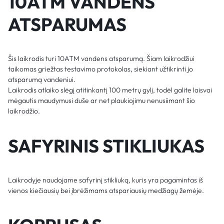
10ATM VANDENS
ATSPARUMAS
Šis laikrodis turi 10ATM vandens atsparumą. Šiam laikrodžiui
taikomas griežtas testavimo protokolas, siekiant užtikrinti jo
atsparumą vandeniui.
Laikrodis atlaiko slėgį atitinkantį 100 metrų gylį, todėl galite laisvai
mėgautis maudymusi duše ar net plaukiojimu nenusiimant šio
laikrodžio.
SAFYRINIS STIKLIUKAS
Laikrodyje naudojame safyrinį stikliuką, kuris yra pagamintas iš
vienos kiečiausių bei įbrėžimams atspariausių medžiagų žemėje.