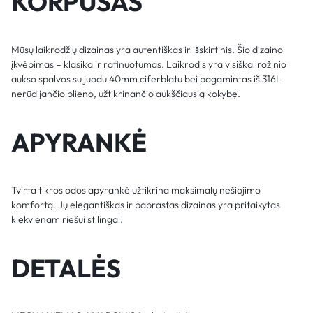
KORPUSAS
Mūsų laikrodžių dizainas yra autentiškas ir išskirtinis. Šio dizaino
įkvėpimas – klasika ir rafinuotumas. Laikrodis yra visiškai rožinio
aukso spalvos su juodu 40mm ciferblatu bei pagamintas iš 316L
nerūdijančio plieno, užtikrinančio aukščiausią kokybę.
APYRANKĖ
Tvirta tikros odos apyrankė užtikrina maksimalų nešiojimo
komfortą. Jų elegantiškas ir paprastas dizainas yra pritaikytas
kiekvienam riešui stilingai.
DETALĖS