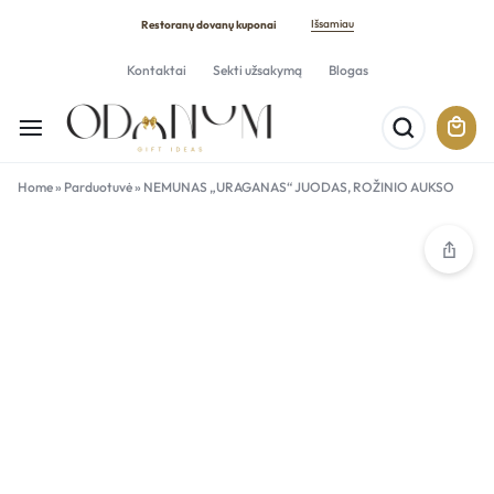
Išsamiau
Restoranų dovanų kuponai
Kontaktai
Sekti užsakymą
Blogas
Home
»
Parduotuvė
»
NEMUNAS „URAGANAS“ JUODAS, ROŽINIO AUKSO