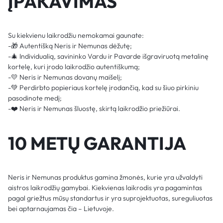
ĮPAKAVIMAS
Su kiekvienu laikrodžiu nemokamai gaunate:
-🎁 Autentišką Neris ir Nemunas dėžutę;
-🎄 Individualią, savininko Vardu ir Pavarde išgraviruotą metalinę
kortelę, kuri įrodo laikrodžio autentiškumą;
-💛 Neris ir Nemunas dovanų maišelį;
-💚 Perdirbto popieriaus kortelę įrodančią, kad su šiuo pirkiniu
pasodinote medį;
-❤️ Neris ir Nemunas šluostę, skirtą laikrodžio priežiūrai.
10 METŲ GARANTIJA
Neris ir Nemunas produktus gamina žmonės, kurie yra užvaldyti
aistros laikrodžių gamybai. Kiekvienas laikrodis yra pagamintas
pagal griežtus mūsų standartus ir yra suprojektuotas, sureguliuotas
bei aptarnaujamas čia – Lietuvoje.