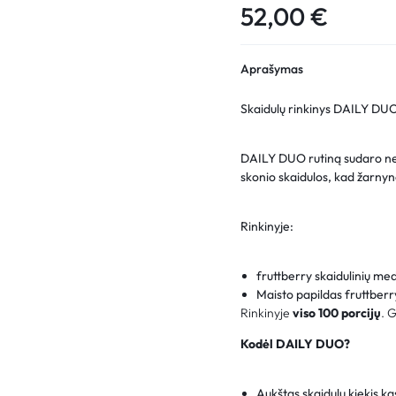
52,00
€
Aprašymas
Skaidulų rinkinys DAILY DUO
DAILY DUO rutiną sudaro neu
skonio skaidulos, kad žarnyn
Rinkinyje:
fruttberry skaidulinių me
Maisto papildas fruttberr
Rinkinyje
viso 100 porcijų
. 
Kodėl DAILY DUO?
Aukštas skaidulų kiekis k