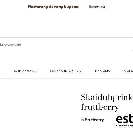
Restoranų dovanų kuponai
Išsamiau
E
GURMANAMS
GROŽIS IR POILSIS
NAMAMS
MAD
SPA
Skaidulų rin
fruttberry
in
Fruttberry