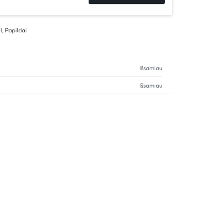
I
,
Papildai
Išsamiau
Išsamiau