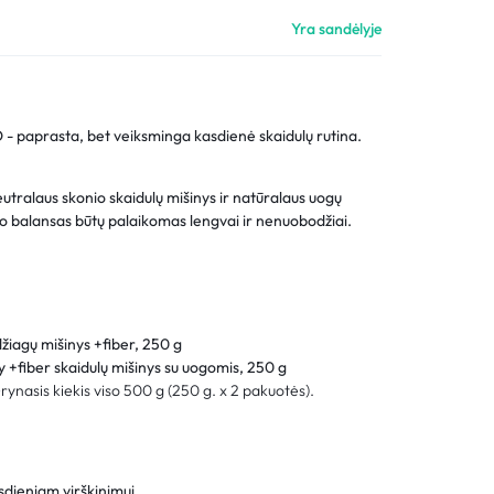
Palyginimas
Yra sandėlyje
Sekti užsakymą
Pagalba
 - paprasta, bet veiksminga kasdienė skaidulų rutina.
tralaus skonio skaidulų mišinys ir natūralaus uogų
o balansas būtų palaikomas lengvai ir nenuobodžiai.
džiagų mišinys +fiber, 250 g
y +fiber skaidulų mišinys su uogomis, 250 g
Grynasis kiekis viso 500 g (250 g. x 2 pakuot
ės
).
asdieniam virškinimui