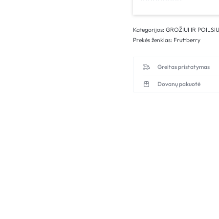
Kategorijos:
GROŽIUI IR POILSIU
Prekės ženklas:
Fruttberry
Greitas pristatymas
Dovanų pakuotė