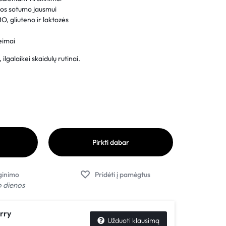
ulos sotumo jausmui
O, gliuteno ir laktozės
eimai
 ilgalaikei skaidulų rutinai.
Pirkti dabar
o dienos
rry
Užduoti klausimą