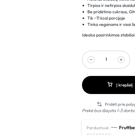
Tirpios ir netirpios skaid
Be pridėtinio cukraus, GM
Tik ~11 kcal porcijoje
Tinka veganams ir visai š
Idealus pasirinkimas stabiliai,
Į krepšelį
Prekė bus išsiųsta 1-3 darb
Fruttbe
Parduotuvė: