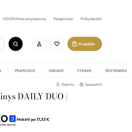
ODONUM dovanų kuponas
Palyginimas
Prekių ženklai
Krepšelis
A
PRAMOGOS
VAIKAMS
VYRAMS
IŠGYVENIMUI
Dalintis
Spausdinti
kinys DAILY DUO |
Prisijungti
Sukurti paskyrą
Mokėti po
17,33
€
Pamėgti