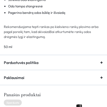
Oda tampa stangresnė
Pagerina bendrą odos būklę ir išvaizdą
Rekomenduojama tepti rankas po kiekvieno rankų plovimo arba
pagal poreikį tam, kad akivaizdžiai atkurtumėte rankų odos
drėgmės lygį ir elastingumą.
50 ml
Parduotuvės politika
Paklausimai
Panašūs produktai
Išparduota