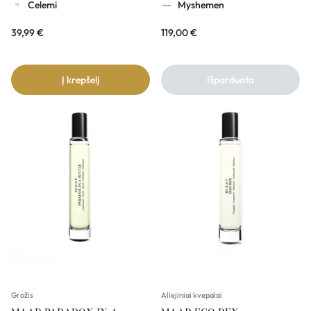
Celemi
Myshemen
200ml CELEMI
39,99
€
119,00
€
Į krepšelį
Išparduota
Grožis
Aliejiniai kvepalai