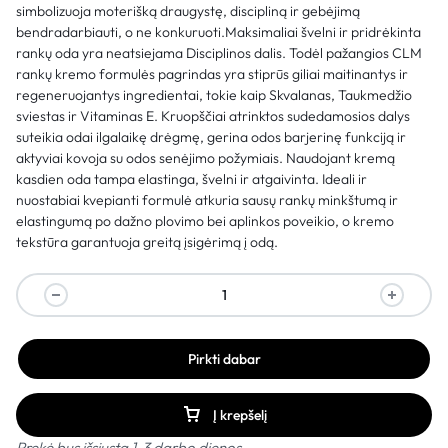
simbolizuoja moterišką draugystę, discipliną ir gebėjimą
bendradarbiauti, o ne konkuruoti.Maksimaliai švelni ir pridrėkinta
rankų oda yra neatsiejama Disciplinos dalis. Todėl pažangios CLM
rankų kremo formulės pagrindas yra stiprūs giliai maitinantys ir
regeneruojantys ingredientai, tokie kaip Skvalanas, Taukmedžio
sviestas ir Vitaminas E. Kruopščiai atrinktos sudedamosios dalys
suteikia odai ilgalaikę drėgmę, gerina odos barjerinę funkciją ir
aktyviai kovoja su odos senėjimo požymiais. Naudojant kremą
kasdien oda tampa elastinga, švelni ir atgaivinta. Ideali ir
nuostabiai kvepianti formulė atkuria sausų rankų minkštumą ir
elastingumą po dažno plovimo bei aplinkos poveikio, o kremo
tekstūra garantuoja greitą įsigėrimą į odą.
Pirkti dabar
Į krepšelį
Prekė bus išsiųsta 1-3 darbo dienos