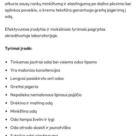
atkuria sausų rankų minkštumą ir elastingumą po dažno plovimo bei
aplinkos poveikio, o kremo tekstūra garantuoja greitą įsigėrimą į
odą.
Efektyvumas įrodytas ir moksliniais tyrimais pagrįstas
akredituotoje laboratorijoje.
Tyrimai įrodė:
Tinkamas jautriai odai bei visiems odos tipams
Yra malonios konsitencijos
Lengvai pasiskirsto ant odos
Greitai įsigeria
Nepalieka nemalonaus lipnaus pojūčio
Drėkina ir maitiną odą
Minkština odą
Oda tampa švelni ir lygi
Oda atrodo skaisti ir jaunatviška
Suteikia odai elastingumo