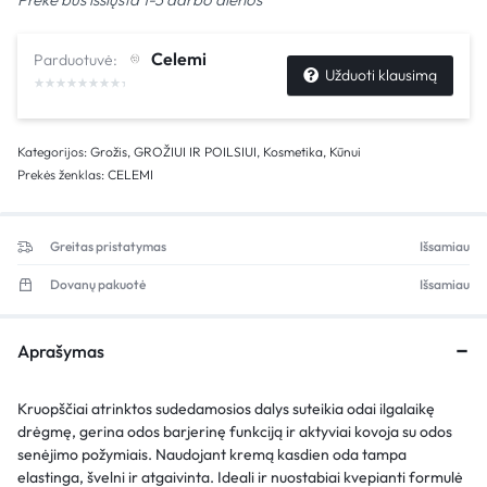
Celemi
Parduotuvė:
Užduoti klausimą
Kategorijos:
Grožis
,
GROŽIUI IR POILSIUI
,
Kosmetika
,
Kūnui
Prekės ženklas:
CELEMI
Greitas pristatymas
Išsamiau
Dovanų pakuotė
Išsamiau
Aprašymas
Kruopščiai atrinktos sudedamosios dalys suteikia odai ilgalaikę
drėgmę, gerina odos barjerinę funkciją ir aktyviai kovoja su odos
senėjimo požymiais. Naudojant kremą kasdien oda tampa
elastinga, švelni ir atgaivinta. Ideali ir nuostabiai kvepianti formulė