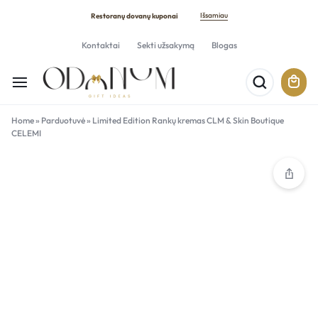
Išsamiau
Restoranų dovanų kuponai
Kontaktai
Sekti užsakymą
Blogas
Home
»
Parduotuvė
»
Limited Edition Rankų kremas CLM & Skin Boutique
CELEMI