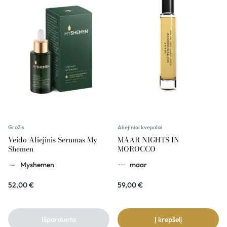
Grožis
Aliejiniai kvepalai
Veido Aliejinis Serumas My
MAAR NIGHTS IN
Shemen
MOROCCO
Myshemen
maar
52,00
€
59,00
€
Išparduota
Į krepšelį