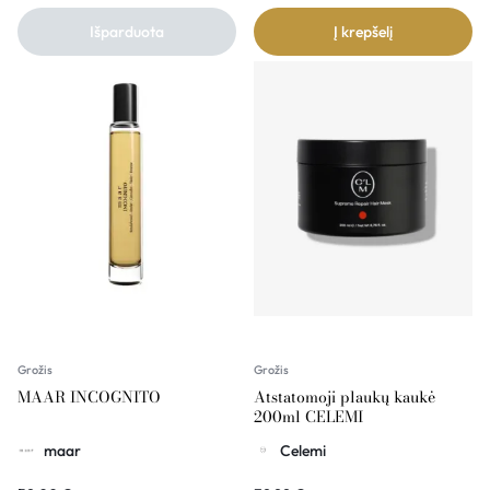
Išparduota
Į krepšelį
Grožis
Grožis
MAAR INCOGNITO
Atstatomoji plaukų kaukė
200ml CELEMI
maar
Celemi