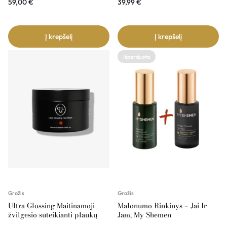
59,00
€
39,99
€
Į krepšelį
Į krepšelį
Išparduota
Grožis
Grožis
Ultra Glossing Maitinamoji
Malonumo Rinkinys – Jai Ir
žvilgesio suteikianti plaukų
Jam, My Shemen
kaukė su makadamijų aliejumi