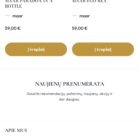
MAAR PARADOX IN A
MAAR EGO REX
BOTTLE
maar
maar
59,00
€
59,00
€
Į krepšelį
Į krepšelį
NAUJIENŲ PRENUMERATA
Gaukite rekomendacijų, patarimų, naujienų, akcijų ir
dar daugiau.
APIE MUS