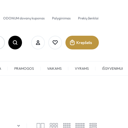
ODONUM dovanų kuponas
Palyginimas
Prekių ženklai
Krepšelis
A
PRAMOGOS
VAIKAMS
VYRAMS
IŠGYVENIMUI
Prisijungti
Sukurti paskyrą
Pamėgti