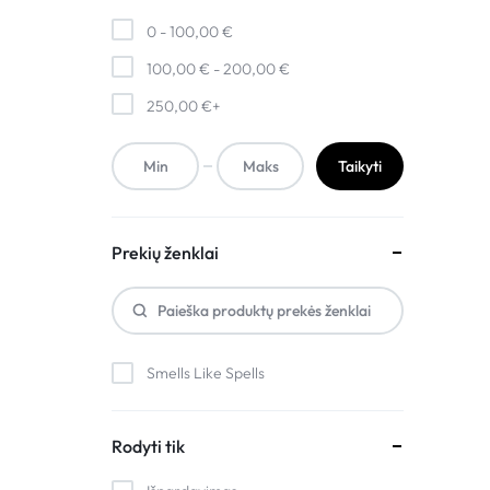
0 -
100,00
€
100,00
€
-
200,00
€
250,00
€
+
Taikyti
Prekių ženklai
Smells Like Spells
Rodyti tik