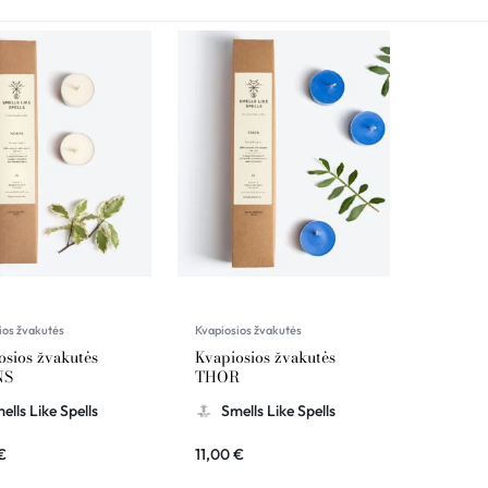
ios žvakutės
Kvapiosios žvakutės
osios žvakutės
Kvapiosios žvakutės
NS
THOR
ells Like Spells
Smells Like Spells
€
11,00
€