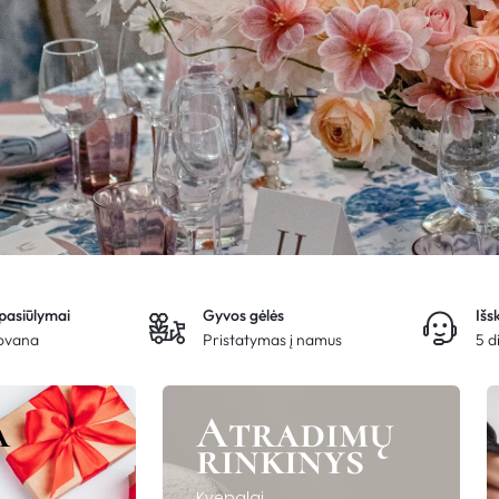
 pasiūlymai
Gyvos gėlės
Išs
dovana
Pristatymas į namus
5 d
a
Atradimų
rinkinys
Kvepalai