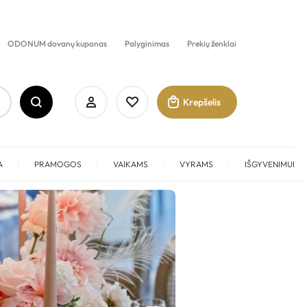
ODONUM dovanų kuponas
Palyginimas
Prekių ženklai
Krepšelis
A
PRAMOGOS
VAIKAMS
VYRAMS
IŠGYVENIMUI
Prisijungti
Sukurti paskyrą
KVAPAI
Maar
Pamėgti