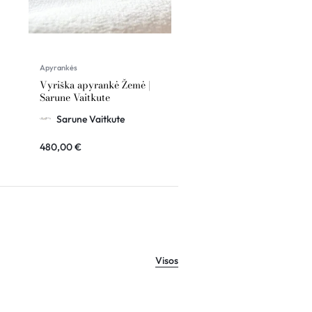
Apyrankės
Juvelyrika
Vyriška apyrankė Žemė |
Apyrankė su deimantu
Sarune Vaitkute
Širdis – Angelo Sparnai |
Sarune Vaitkute
Sarune Vaitkute
Sarune Vaitkute
480,00
€
529,00
€
Visos