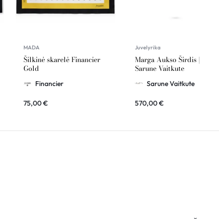
MADA
Juvelyrika
Šilkinė skarelė Financier
Marga Aukso Širdis |
Gold
Sarune Vaitkute
Financier
Sarune Vaitkute
75,00
€
570,00
€