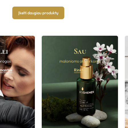
Įkelti daugiau produktų
lei
Sau
progos
malonioms akimirkoms
imantus
Rinktis