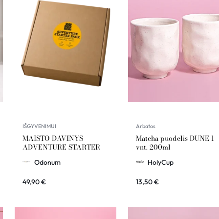
IŠGYVENIMUI
Arbatos
MAISTO DAVINYS
Matcha puodelis DUNE 1
ADVENTURE STARTER
vnt. 200ml
Odonum
HolyCup
49,90
€
13,50
€