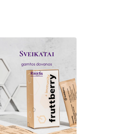
Sveikatai
gamtos dovanos
Rinktis