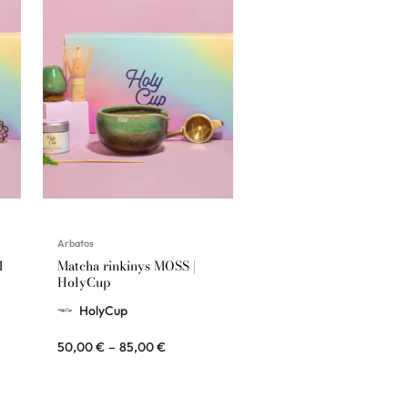
Arbatos
M
Matcha rinkinys MOSS |
HolyCup
HolyCup
50,00
€
–
85,00
€