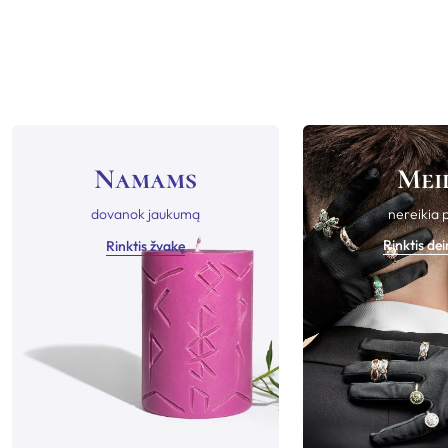
Namams
Mei
dovanok jaukumą
nereikia 
Rinktis de
Rinktis žvakę