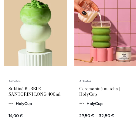
Arbatos
Arbatos
Stiklinė BUBBLE
Ceremoninė matcha |
SANTORINI LONG 400ml
HolyCup
HolyCup
HolyCup
14,00
€
29,50
€
–
32,50
€