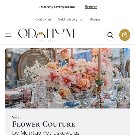
Išsamiau
Restoranų dovanų kuponai
Kontaktai
Sekti užsakymą
Blogas
GĖLĖS
Flower Couture
by Mantas Petruškevičius