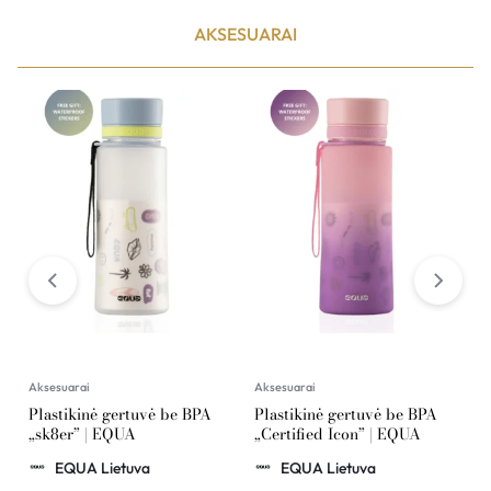
AKSESUARAI
Aksesuarai
Aksesuarai
A
Plastikinė gertuvė be BPA
Plastikinė gertuvė be BPA
P
„sk8er” | EQUA
„Certified Icon” | EQUA
o
G
EQUA Lietuva
EQUA Lietuva