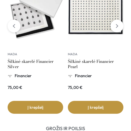
MADA
MADA
M
Šilkinė skarelė Financier
Šilkinė skarelė Financier
Š
Silver
Pearl
G
Financier
Financier
75,00
€
75,00
€
7
Į krepšelį
Į krepšelį
GROŽIS IR POILSIS