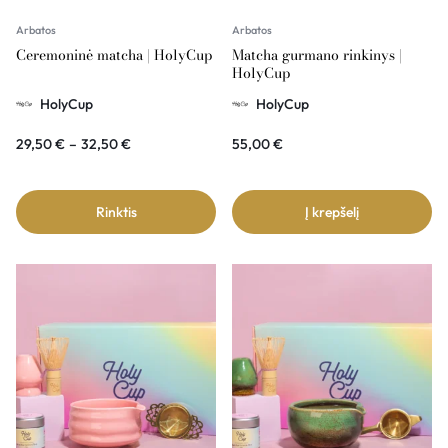
Arbatos
Arbatos
Ceremoninė matcha | HolyCup
Matcha gurmano rinkinys |
HolyCup
HolyCup
HolyCup
29,50
€
–
32,50
€
55,00
€
Rinktis
Į krepšelį