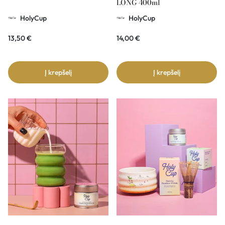
LONG 400ml
HolyCup
HolyCup
13,50
€
14,00
€
Į krepšelį
Į krepšelį