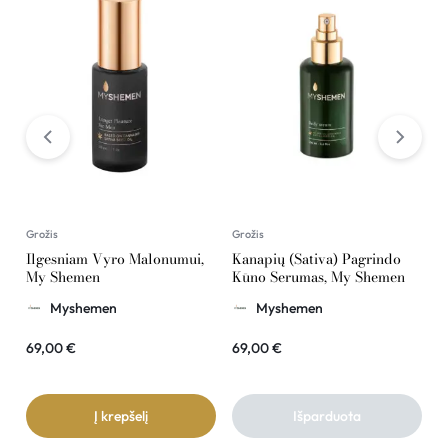
Grožis
Grožis
G
Ilgesniam Vyro Malonumui,
Kanapių (Sativa) Pagrindo
K
My Shemen
Kūno Serumas, My Shemen
R
Myshemen
Myshemen
69,00
€
69,00
€
2
Į krepšelį
Išparduota