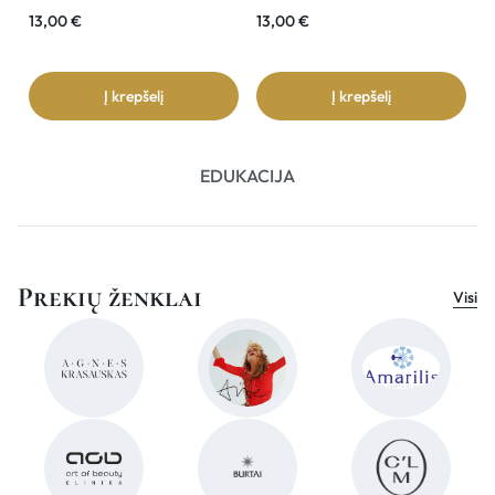
13,00
€
13,00
€
3
Į krepšelį
Į krepšelį
EDUKACIJA
Prekių ženklai
Visi