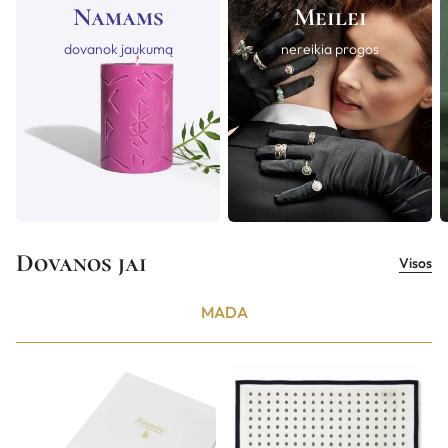
Namams
Meilei
dovanok jaukumą
nereikia progos
Dovanos jai
Visos
MADA