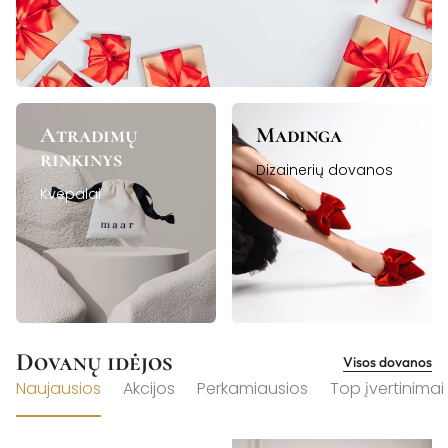
Atradimų
Madinga
rinkinys
Dizainerių dovanos
Kvepalai
Dovanų idėjos
Visos dovanos
Naujausios
Akcijos
Perkamiausios
Top įvertinimai