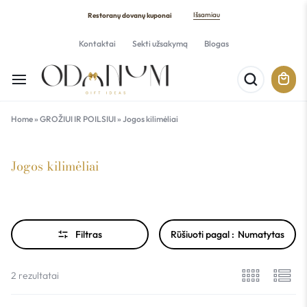
Išsamiau
Restoranų dovanų kuponai
Kontaktai
Sekti užsakymą
Blogas
Home
»
GROŽIUI IR POILSIUI
»
Jogos kilimėliai
Jogos kilimėliai
Filtras
Rūšiuoti pagal :
Numatytas
2 rezultatai