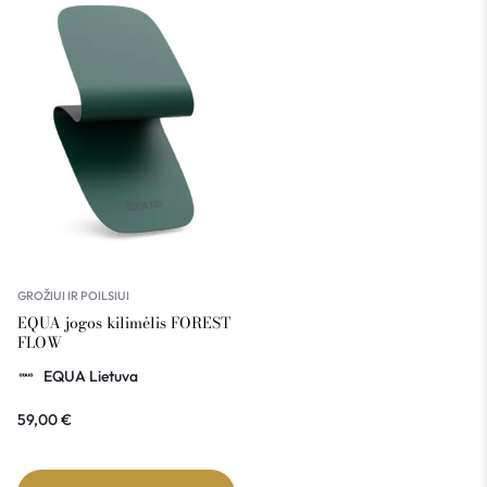
GROŽIUI IR POILSIUI
EQUA jogos kilimėlis FOREST
FLOW
EQUA Lietuva
59,00
€