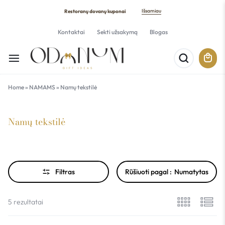
Išsamiau
Restoranų dovanų kuponai
Kontaktai
Sekti užsakymą
Blogas
Home
»
NAMAMS
»
Namų tekstilė
Namų tekstilė
Filtras
Rūšiuoti pagal :
Numatytas
5 rezultatai