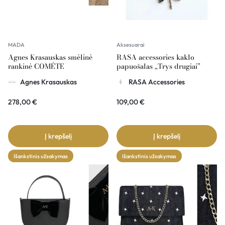
MADA
Aksesuarai
Agnes Krasauskas smėlinė
RASA accessories kaklo
rankinė COMÉTE
papuošalas „Trys drugiai”
Agnes Krasauskas
RASA Accessories
278,00
€
109,00
€
Į krepšelį
Į krepšelį
Išankstinis užsakymas
Išankstinis užsakymas