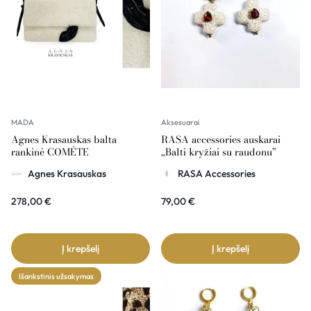
MADA
Aksesuarai
Agnes Krasauskas balta
RASA accessories auskarai
rankinė COMÉTE
„Balti kryžiai su raudonu”
Agnes Krasauskas
RASA Accessories
278,00
€
79,00
€
Į krepšelį
Į krepšelį
Išankstinis užsakymas