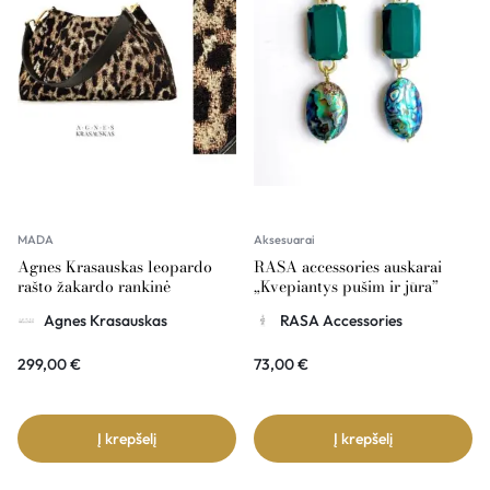
MADA
Aksesuarai
Agnes Krasauskas leopardo
RASA accessories auskarai
rašto žakardo rankinė
„Kvepiantys pušim ir jūra”
COUSSIN
Agnes Krasauskas
RASA Accessories
299,00
€
73,00
€
Į krepšelį
Į krepšelį