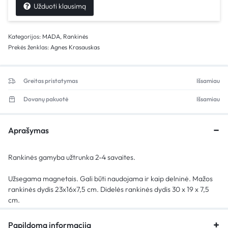
Užduoti klausimą
Kategorijos:
MADA
,
Rankinės
Prekės ženklas:
Agnes Krasauskas
Greitas pristatymas
Išsamiau
Dovanų pakuotė
Išsamiau
Aprašymas
Rankinės gamyba užtrunka 2-4 savaites.
Užsegama magnetais. Gali būti naudojama ir kaip delninė. Mažos
rankinės dydis 23x16x7,5 cm. Didelės rankinės dydis 30 x 19 x 7,5
cm.
Papildoma informacija