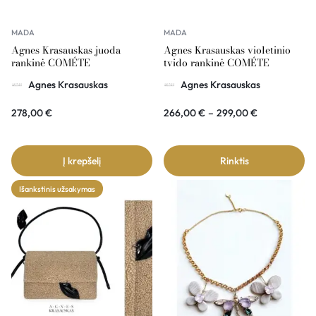
MADA
MADA
Agnes Krasauskas juoda
Agnes Krasauskas violetinio
rankinė COMÉTE
tvido rankinė COMÉTE
Agnes Krasauskas
Agnes Krasauskas
278,00
€
266,00
€
–
299,00
€
Į krepšelį
Rinktis
Išankstinis užsakymas