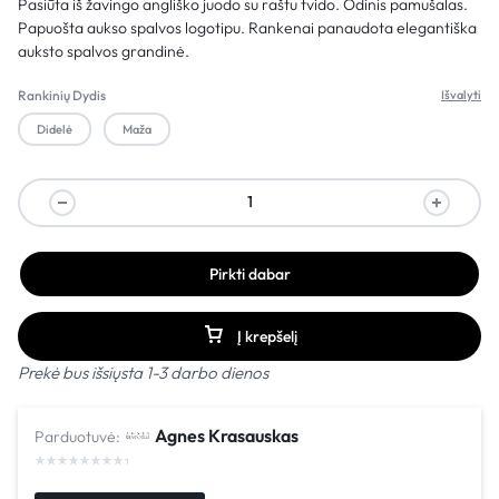
Pasiūta iš žavingo angliško juodo su raštu tvido. Odinis pamušalas.
Papuošta aukso spalvos logotipu. Rankenai panaudota elegantiška
auksto spalvos grandinė.
Rankinių Dydis
Išvalyti
Didelė
Maža
Pirkti dabar
Į krepšelį
Prekė bus išsiųsta 1-3 darbo dienos
Agnes Krasauskas
Parduotuvė: