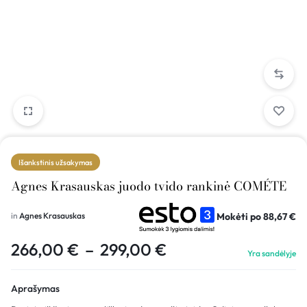
Išankstinis užsakymas
Agnes Krasauskas juodo tvido rankinė COMÉTE
Mokėti po
88,67
€
in
Agnes Krasauskas
266,00
€
–
299,00
€
Yra sandėlyje
Aprašymas