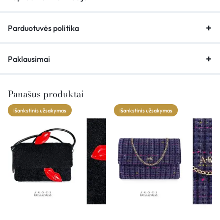
Parduotuvės politika
Paklausimai
Panašūs produktai
Išankstinis užsakymas
Išankstinis užsakymas