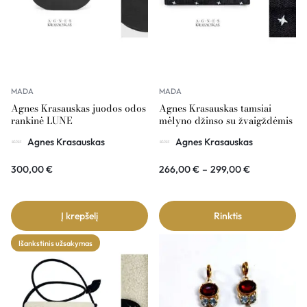
MADA
MADA
Agnes Krasauskas juodos odos
Agnes Krasauskas tamsiai
rankinė LUNE
mėlyno džinso su žvaigždėmis
rankinė COMÉTE
Agnes Krasauskas
Agnes Krasauskas
300,00
€
266,00
€
–
299,00
€
Į krepšelį
Rinktis
Išankstinis užsakymas