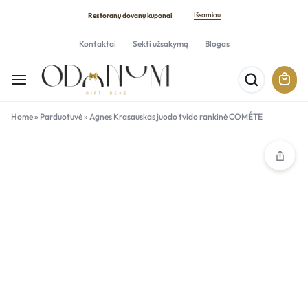
Išsamiau
Restoranų dovanų kuponai
Kontaktai
Sekti užsakymą
Blogas
Home
»
Parduotuvė
»
Agnes Krasauskas juodo tvido rankinė COMÉTE