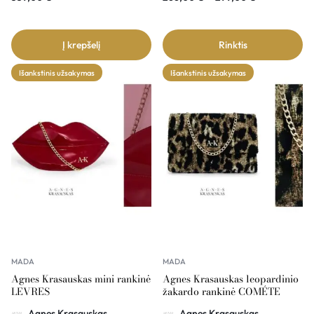
Į krepšelį
Rinktis
Išankstinis užsakymas
Išankstinis užsakymas
MADA
MADA
Agnes Krasauskas mini rankinė
Agnes Krasauskas leopardinio
LEVRES
žakardo rankinė COMÉTE
Agnes Krasauskas
Agnes Krasauskas