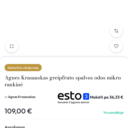
Išankstinis užsakymas
Agnes Krasauskas greipfruto spalvos odos mikro
rankinė
Mokėti po
36,33
€
in
Agnes Krasauskas
109,00
€
Yra sandėlyje
Aprašymas