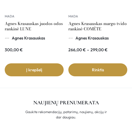
MADA
MADA
Agnes Krasauskas juodos odos
Agnes Krasauskas margo tvido
rankinė LUNE
rankinė COMÉTE
Agnes Krasauskas
Agnes Krasauskas
300,00
€
266,00
€
–
299,00
€
Į krepšelį
Rinktis
NAUJIENŲ PRENUMERATA
Gaukite rekomendacijų, patarimų, naujienų, akcijų ir
dar daugiau.