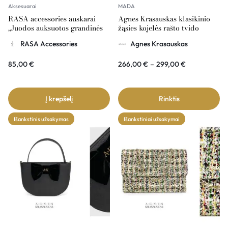
Aksesuarai
MADA
RASA accessories auskarai
Agnes Krasauskas klasikinio
„Juodos auksuotos grandinės
žąsies kojelės rašto tvido
su rinkėm”
rankinė COMÉTE
RASA Accessories
Agnes Krasauskas
85,00
€
266,00
€
–
299,00
€
Į krepšelį
Rinktis
Išankstinis užsakymas
Išankstiniai užsakymai