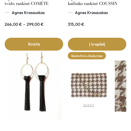
tvido rankinė COMÉTE
kailiuko rankinė COUSSIN
Agnes Krasauskas
Agnes Krasauskas
266,00
€
–
299,00
€
315,00
€
Rinktis
Į krepšelį
Išankstinis užsakymas