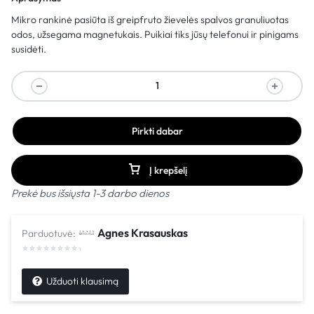
M
ikro
rankinė
pasiūta
iš greipfruto
žievelės
spalvos
granuliuotas
odos
, užsegama
magnetukais
. Puikiai tiks jūsų telefonui ir pinigams
susidėti.
Pirkti dabar
Į krepšelį
Prekė bus išsiųsta 1-3 darbo dienos
Agnes Krasauskas
Parduotuvė:
Užduoti klausimą