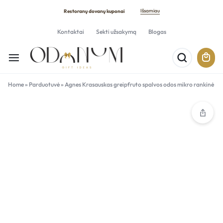
Išsamiau
Restoranų dovanų kuponai
Kontaktai
Sekti užsakymą
Blogas
Home
»
Parduotuvė
»
Agnes Krasauskas greipfruto spalvos odos mikro rankinė