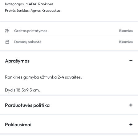
Kategorijos:
MADA
,
Rankinės
Prekės ženklas:
Agnes Krasauskas
Greitas pristatymas
Išsamiau
Dovanų pakuotė
Išsamiau
Aprašymas
Rankinės gamyba užtrunka 2-4 savaites.
Dydis
18,5
x
9,5
cm.
Parduotuvės politika
Paklausimai