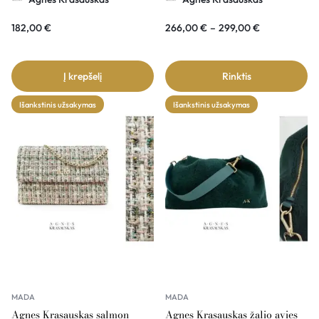
182,00
€
266,00
€
–
299,00
€
Į krepšelį
Rinktis
Išankstinis užsakymas
Išankstinis užsakymas
MADA
MADA
Agnes Krasauskas salmon
Agnes Krasauskas žalio avies