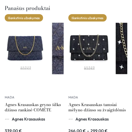
Panašūs produktai
Išankstinis užsakymas
Išankstinis užsakymas
MADA
MADA
Agnes Krasauskas gryno šilko
Agnes Krasauskas tamsiai
džinso rankinė COMÉTE
mėlyno džinso su žvaigždėmis
rankinė COMÉTE
Agnes Krasauskas
Agnes Krasauskas
339,00
€
266,00
€
–
299,00
€