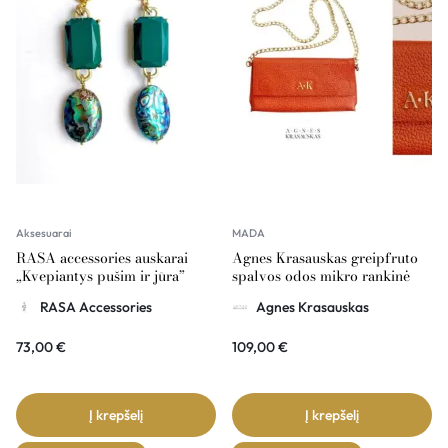
Aksesuarai
MADA
RASA accessories auskarai
Agnes Krasauskas greipfruto
„Kvepiantys pušim ir jūra”
spalvos odos mikro rankinė
RASA Accessories
Agnes Krasauskas
73,00
€
109,00
€
Į krepšelį
Į krepšelį