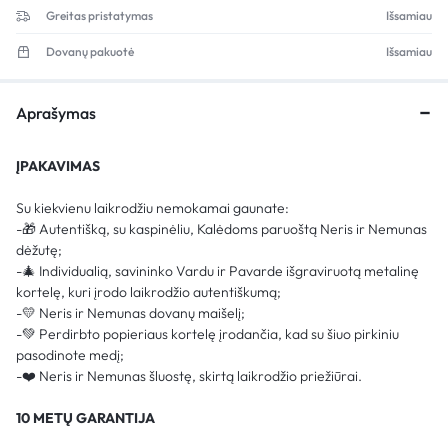
Greitas pristatymas
Išsamiau
Dovanų pakuotė
Išsamiau
Aprašymas
ĮPAKAVIMAS
Su kiekvienu laikrodžiu nemokamai gaunate:
-🎁 Autentišką, su kaspinėliu, Kalėdoms paruoštą Neris ir Nemunas
dėžutę;
-🎄 Individualią, savininko Vardu ir Pavarde išgraviruotą metalinę
kortelę, kuri įrodo laikrodžio autentiškumą;
-💛 Neris ir Nemunas dovanų maišelį;
-💚 Perdirbto popieriaus kortelę įrodančia, kad su šiuo pirkiniu
pasodinote medį;
-❤️ Neris ir Nemunas šluostę, skirtą laikrodžio priežiūrai.
10 METŲ GARANTIJA