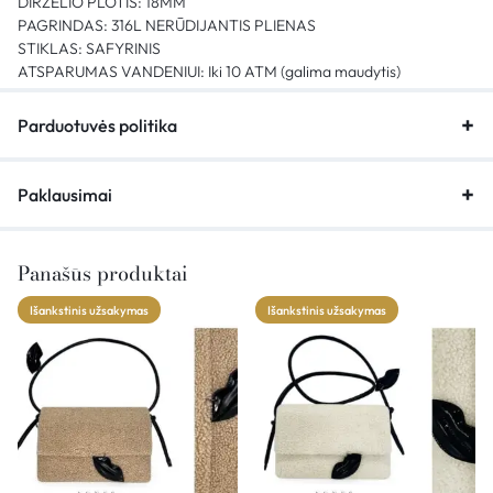
DIRŽELIO PLOTIS: 18MM
PAGRINDAS: 316L NERŪDIJANTIS PLIENAS
STIKLAS: SAFYRINIS
ATSPARUMAS VANDENIUI: Iki 10 ATM (galima maudytis)
Parduotuvės politika
Paklausimai
Panašūs produktai
Išankstinis užsakymas
Išankstinis užsakymas