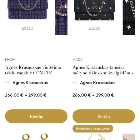
MADA
MADA
Agnes Krasauskas violetinio
Agnes Krasauskas tamsiai
tvido rankinė COMÉTE
mėlyno džinso su žvaigždėmis
rankinė COMÉTE
Agnes Krasauskas
Agnes Krasauskas
266,00
€
–
299,00
€
266,00
€
–
299,00
€
Rinktis
Rinktis
Išankstinis užsakymas