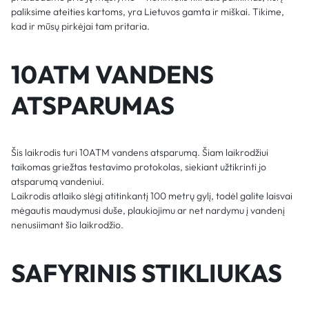
paliksime ateities kartoms, yra Lietuvos gamta ir miškai. Tikime,
kad ir mūsų pirkėjai tam pritaria.
10ATM VANDENS
ATSPARUMAS
Šis laikrodis turi 10ATM vandens atsparumą. Šiam laikrodžiui
taikomas griežtas testavimo protokolas, siekiant užtikrinti jo
atsparumą vandeniui.
Laikrodis atlaiko slėgį atitinkantį 100 metrų gylį, todėl galite laisvai
mėgautis maudymusi duše, plaukiojimu ar net nardymu į vandenį
nenusiimant šio laikrodžio.
SAFYRINIS STIKLIUKAS