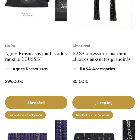
MADA
Aksesuarai
Agnes Krasauskas juodos odos
RASA accessories auskarai
rankinė COUSSIN
„Juodos auksuotos grandinės
su rinkėm”
Agnes Krasauskas
RASA Accessories
299,00
€
85,00
€
Į krepšelį
Į krepšelį
Išankstinis užsakymas
Išankstinis užsakymas