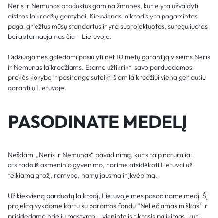
Neris ir Nemunas produktus gamina žmonės, kurie yra užvaldyti
aistros laikrodžių gamybai. Kiekvienas laikrodis yra pagamintas
pagal griežtus mūsų standartus ir yra suprojektuotas, sureguliuotas
bei aptarnaujamas čia – Lietuvoje.
Didžiuojamės galėdami pasiūlyti net 10 metų garantiją visiems Neris
ir Nemunas laikrodžiams. Esame užtikrinti savo parduodamos
prekės kokybe ir pasirengę suteikti šiam laikrodžiui vieną geriausių
garantijų Lietuvoje.
PASODINATE MEDELĮ
Nešdami „Neris ir Nemunas“ pavadinimą, kuris taip natūraliai
atsirado iš asmeninio gyvenimo, norime atsidėkoti Lietuvai už
teikiamą grožį, ramybę, namų jausmą ir įkvėpimą.
Už kiekvieną parduotą laikrodį, Lietuvoje mes pasodiname medį. Šį
projektą vykdome kartu su paramos fondu “Neliečiamas miškas” ir
prisidedame prie jų mąstymo – vienintelis tikrasis palikimas, kurį