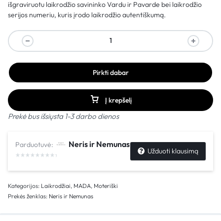
išgraviruotu laikrodžio savininko Vardu ir Pavarde bei laikrodžio
serijos numeriu, kuris įrodo laikrodžio autentiškumą.
Pirkti dabar
Į krepšelį
Prekė bus išsiųsta 1-3 darbo dienos
Neris ir Nemunas
Parduotuvė:
Užduoti klausimą
Kategorijos:
Laikrodžiai
,
MADA
,
Moteriški
Prekės ženklas:
Neris ir Nemunas