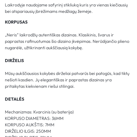
Laikrodyje naudojame safyrinį stikliuką kuris yra vienas kiečiausių
bei atspariausių įbrėžimams medžiagų žemėje.
KORPUSAS
„Neris” laikrodžių autentiškas dizainas. Klasikinis, švarus ir
paprastas rafinuotumas šio dizaino įkvėpimas. Nerūdijančio plieno
nugarėlė, užtikrinanti aukščiausią kokybę.
DIRŽELIS
Mūsų aukščiausios kokybės dirželiai patvarūs bei patogūs, kad tiktų
nešioti kasdien. Jų elegantiškas ir paprastas dizainas yra
pritaikytas kiekvienam riešui stilingai.
DETALĖS
Mechanizmas: Kvarcinis (su baterija)
KORPUSO DIAMETRAS: 36MM
KORPUSO AUKŠTIS: 7MM
DIRŽELIO ILGIS: 250MM