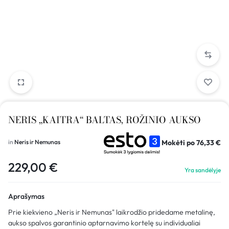
NERIS „KAITRA“ BALTAS, ROŽINIO AUKSO
Mokėti po
76,33
€
in
Neris ir Nemunas
229,00
€
Yra sandėlyje
Aprašymas
Prie kiekvieno „Neris ir Nemunas" laikrodžio pridedame metalinę,
aukso spalvos garantinio aptarnavimo kortelę su individualiai