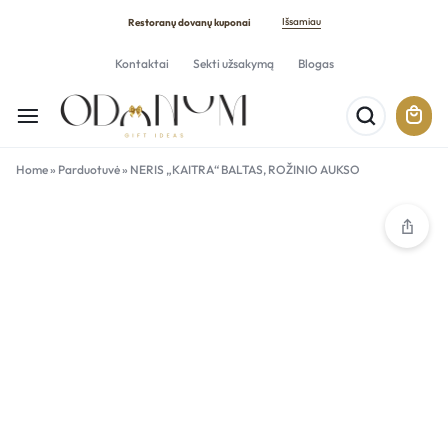
Išsamiau
Restoranų dovanų kuponai
Kontaktai
Sekti užsakymą
Blogas
Home
»
Parduotuvė
»
NERIS „KAITRA“ BALTAS, ROŽINIO AUKSO