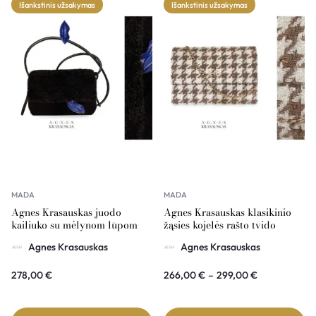
Išankstinis užsakymas
Išankstinis užsakymas
MADA
MADA
Agnes Krasauskas juodo
Agnes Krasauskas klasikinio
kailiuko su mėlynom lūpom
žąsies kojelės rašto tvido
rankinė COMÉTE
rankinė COMÉTE
Agnes Krasauskas
Agnes Krasauskas
278,00
€
266,00
€
–
299,00
€