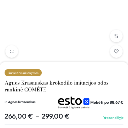
Išankstinis užsakymas
Agnes Krasauskas krokodilo imitacijos odos
rankinė COMÉTE
Mokėti po
88,67
€
in
Agnes Krasauskas
266,00
€
–
299,00
€
Yra sandėlyje