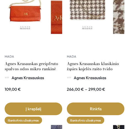
MADA
MADA
Agnes Krasauskas greipfruto
Agnes Krasauskas klasikinio
spalvos odos mikro rankinė
žąsies kojelės rašto tvido
rankinė COMÉTE
Agnes Krasauskas
Agnes Krasauskas
109,00
€
266,00
€
–
299,00
€
Į krepšelį
Rinktis
Išankstinis užsakymas
Išankstinis užsakymas