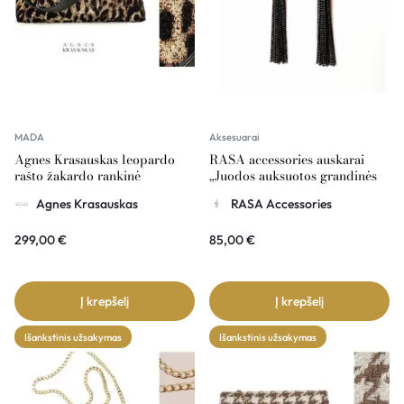
MADA
Aksesuarai
Agnes Krasauskas leopardo
RASA accessories auskarai
rašto žakardo rankinė
„Juodos auksuotos grandinės
COUSSIN
su rinkėm”
Agnes Krasauskas
RASA Accessories
299,00
€
85,00
€
Į krepšelį
Į krepšelį
Išankstinis užsakymas
Išankstinis užsakymas