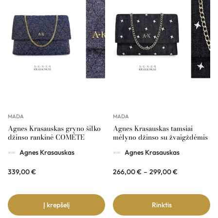
MADA
MADA
Agnes Krasauskas gryno šilko
Agnes Krasauskas tamsiai
džinso rankinė COMÉTE
mėlyno džinso su žvaigždėmis
rankinė COMÉTE
Agnes Krasauskas
Agnes Krasauskas
339,00
€
266,00
€
–
299,00
€
Į krepšelį
Rinktis