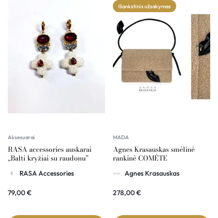
Išankstinis užsakymas
Aksesuarai
MADA
RASA accessories auskarai
Agnes Krasauskas smėlinė
„Balti kryžiai su raudonu”
rankinė COMÉTE
RASA Accessories
Agnes Krasauskas
79,00
€
278,00
€