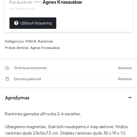
Agnes Krasauskas
Parduotuvė:
Užduoti klausimą
Kategorijos:
MADA
,
Rankinės
Prekės ženklas:
Agnes Krasauskas
Greitas pristatymas
Išsamiau
Dovanų pakuotė
Išsamiau
Aprašymas
Rankinės gamyba užtrunka 2-4 savaites.
Užsegama magnetais. Gali būti naudojama ir kaip delninė. Mažos
rankinės dydis 23x16x7,5 cm.
Didelės rankinės dydis 30 x 19 x 7,5