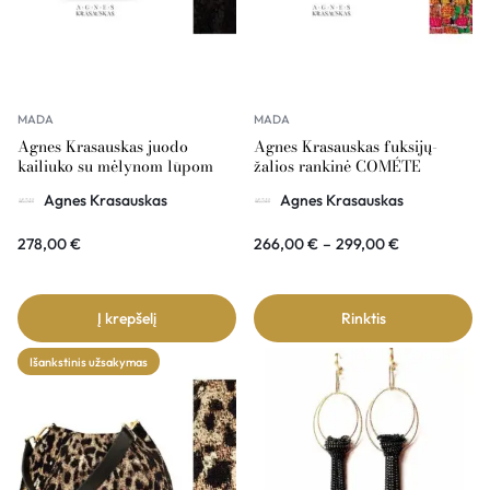
MADA
MADA
Agnes Krasauskas juodo
Agnes Krasauskas fuksijų-
kailiuko su mėlynom lūpom
žalios rankinė COMÉTE
rankinė COMÉTE
Agnes Krasauskas
Agnes Krasauskas
278,00
€
266,00
€
–
299,00
€
Į krepšelį
Rinktis
Išankstinis užsakymas