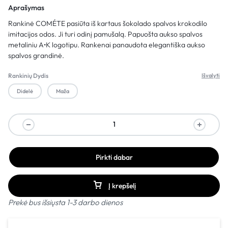
Aprašymas
Rankinė
COMÉTE pasiūta iš kartaus šokolado spalvos krokodilo
imitacijos odos. Ji turi odinį pamušalą.
Papuošta aukso spalvos
metaliniu A•K logotipu. Rankenai panaudota elegantiška aukso
spalvos grandinė.
Rankinių Dydis
Išvalyti
Didelė
Maža
Pirkti dabar
Į krepšelį
Prekė bus išsiųsta 1-3 darbo dienos