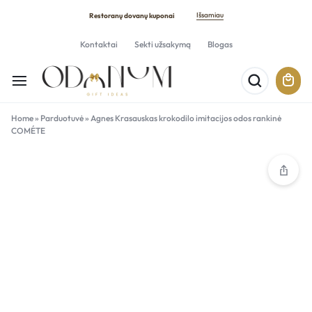
Išsamiau
Restoranų dovanų kuponai
Kontaktai
Sekti užsakymą
Blogas
Home
»
Parduotuvė
»
Agnes Krasauskas krokodilo imitacijos odos rankinė
COMÉTE