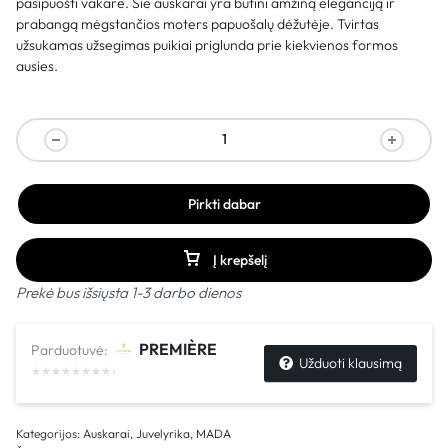
pasipuošti vakare. Šie auskarai yra būtini amžiną eleganciją ir
prabangą mėgstančios moters papuošalų dėžutėje. Tvirtas
užsukamas užsegimas puikiai priglunda prie kiekvienos formos
ausies.
Pirkti dabar
Į krepšelį
Prekė bus išsiųsta 1-3 darbo dienos
PREMIÈRE
Parduotuvė:
Užduoti klausimą
Kategorijos:
Auskarai
,
Juvelyrika
,
MADA