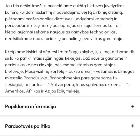
Jau tris dešimtmečius puoselėjame aukštą Lietuvos juvelyrikos
kultūrą kurdami išskirtinį ir paveldėjimo vertą dirbinių dizainą,
plėtodami profesionalias dirbtuves, ugdydami komandą ir
perduodami mūsų namų paslaptis jau antrajai šeimos kartai.
Nepaliaujamai sekame naujausias gamybos technologijas,
neatsiliekame nuo stipriausių pasaulinių juvelyrikos gamintojų.
Kreipiame išskirtinį dėmesį į medžiagų kokybę, jų kilmę, dirbame tik
su laiko patikrintais sąžiningais tiekėjais, dažniausiai gauname ir
geriausias kainas rinkoje, nes esame stambus gamintojas
Lietuvoje. Mūsų vizitinę kortelę – aukso emalį – vežamės iš Limoges
miestelio Prancūzijoje. Brangakmenius parsigabename tik
tiesiogiai, briliantus – iš Antverpeno, kitus spalvotus akmenis – iš
Amerikos, Afrikos ir Azijos šalių tiekėjų.
Papildoma informacija
Parduotuvės politika