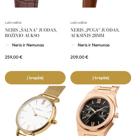
Laikrodžiai
Laikrodžiai
NERIS „ŠALNA“ JUODAS,
NERIS „PŪGA“ JUODAS,
ROŽINIO AUKSO
AUKSINIS 28MM
Neris ir Nemunas
Neris ir Nemunas
259,00
€
209,00
€
Į krepšelį
Į krepšelį