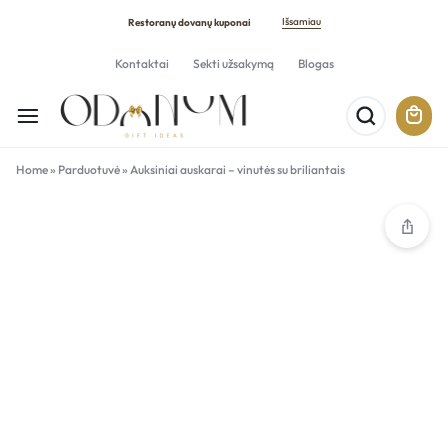
Išsamiau
Restoranų dovanų kuponai
Kontaktai
Sekti užsakymą
Blogas
Home
»
Parduotuvė
»
Auksiniai auskarai – vinutės su briliantais