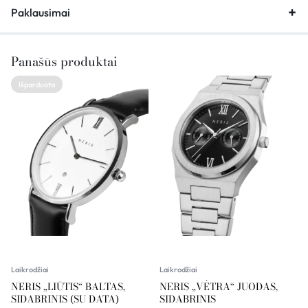
Paklausimai
Panašūs produktai
Išparduota
Laikrodžiai
Laikrodžiai
NERIS „LIŪTIS“ BALTAS,
NERIS „VĖTRA“ JUODAS,
SIDABRINIS (SU DATA)
SIDABRINIS