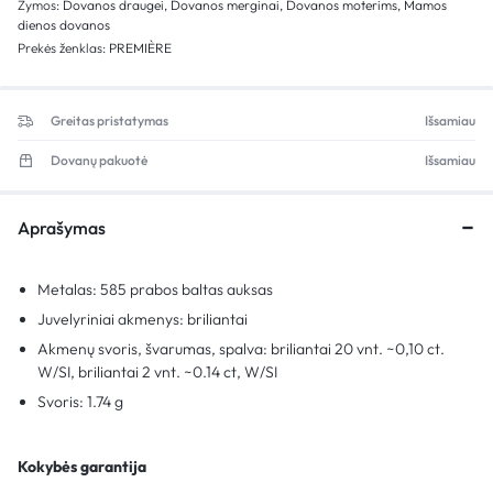
Žymos:
Dovanos draugei
,
Dovanos merginai
,
Dovanos moterims
,
Mamos
dienos dovanos
Prekės ženklas:
PREMIÈRE
Greitas pristatymas
Išsamiau
Dovanų pakuotė
Išsamiau
Aprašymas
Metalas: 585 prabos baltas auksas
Juvelyriniai akmenys: briliantai
Akmenų svoris, švarumas, spalva: briliantai 20 vnt. ~0,10 ct.
W/SI, briliantai 2 vnt. ~0.14 ct, W/SI
Svoris: 1.74 g
Kokybės garantija