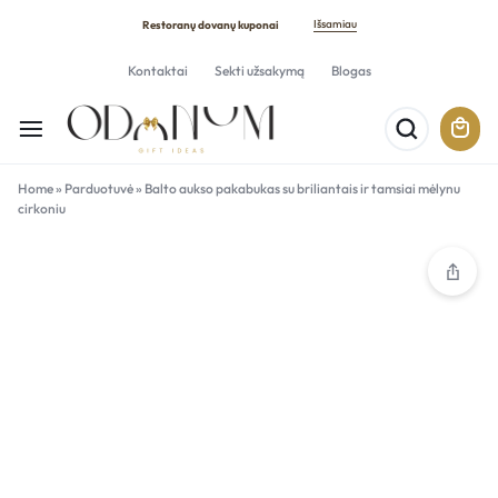
Išsamiau
Restoranų dovanų kuponai
Kontaktai
Sekti užsakymą
Blogas
Home
»
Parduotuvė
»
Balto aukso pakabukas su briliantais ir tamsiai mėlynu
cirkoniu