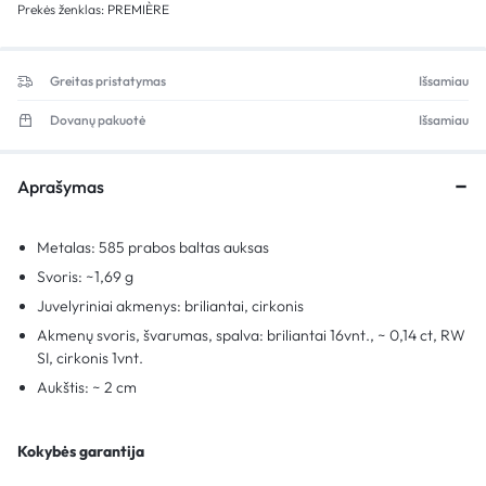
Prekės ženklas:
PREMIÈRE
Greitas pristatymas
Išsamiau
Dovanų pakuotė
Išsamiau
Aprašymas
Metalas: 585 prabos baltas auksas
Svoris: ~1,69 g
Juvelyriniai akmenys: briliantai, cirkonis
Akmenų svoris, švarumas, spalva: briliantai 16vnt., ~ 0,14 ct, RW
SI, cirkonis 1vnt.
Aukštis: ~ 2 cm
Kokybės garantija