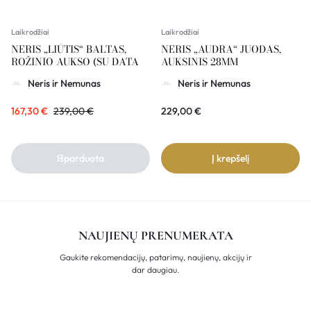
Laikrodžiai
Laikrodžiai
NERIS „LIŪTIS“ BALTAS,
NERIS „AUDRA“ JUODAS,
ROŽINIO AUKSO (SU DATA
AUKSINIS 28MM
Neris ir Nemunas
Neris ir Nemunas
167,30
€
239,00
€
229,00
€
Išparduota
Į krepšelį
NAUJIENŲ PRENUMERATA
Gaukite rekomendacijų, patarimų, naujienų, akcijų ir
dar daugiau.