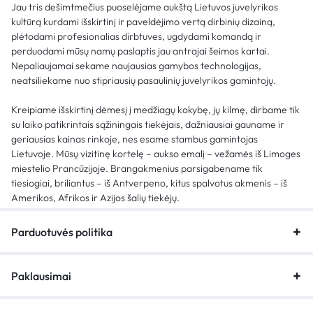
Jau tris dešimtmečius puoselėjame aukštą Lietuvos juvelyrikos
kultūrą kurdami išskirtinį ir paveldėjimo vertą dirbinių dizainą,
plėtodami profesionalias dirbtuves, ugdydami komandą ir
perduodami mūsų namų paslaptis jau antrajai šeimos kartai.
Nepaliaujamai sekame naujausias gamybos technologijas,
neatsiliekame nuo stipriausių pasaulinių juvelyrikos gamintojų.
Kreipiame išskirtinį dėmesį į medžiagų kokybę, jų kilmę, dirbame tik
su laiko patikrintais sąžiningais tiekėjais, dažniausiai gauname ir
geriausias kainas rinkoje, nes esame stambus gamintojas
Lietuvoje. Mūsų vizitinę kortelę – aukso emalį – vežamės iš Limoges
miestelio Prancūzijoje. Brangakmenius parsigabename tik
tiesiogiai, briliantus – iš Antverpeno, kitus spalvotus akmenis – iš
Amerikos, Afrikos ir Azijos šalių tiekėjų.
Parduotuvės politika
Paklausimai