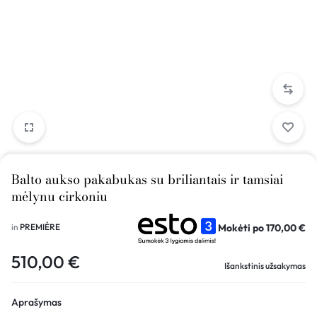
Balto aukso pakabukas su briliantais ir tamsiai
mėlynu cirkoniu
Mokėti po
170,00
€
in
PREMIÈRE
510,00
€
Išankstinis užsakymas
Aprašymas