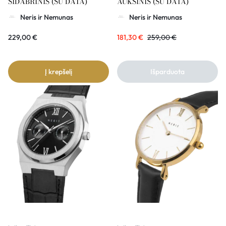
SIDABRINIS (SU DATA)
AUKSINIS (SU DATA)
Neris ir Nemunas
Neris ir Nemunas
229,00
€
181,30
€
259,00
€
Į krepšelį
Išparduota