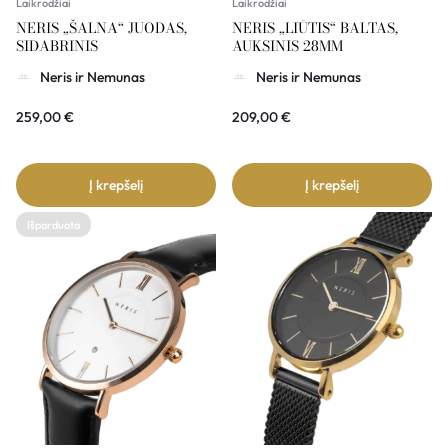
Laikrodžiai
Laikrodžiai
NERIS „ŠALNA“ JUODAS,
NERIS „LIŪTIS“ BALTAS,
SIDABRINIS
AUKSINIS 28MM
Neris ir Nemunas
Neris ir Nemunas
259,00
€
209,00
€
Į krepšelį
Į krepšelį
Išparduota