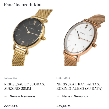
Panašūs produktai
Laikrodžiai
Laikrodžiai
NERIS „SAULĖ“ JUODAS,
NERIS „KAITRA“ BALTAS,
AUKSINIS 28MM
ROŽINIO AUKSO (SU DATA)
Neris ir Nemunas
Neris ir Nemunas
229,00
€
239,00
€