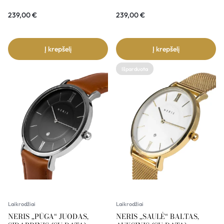
239,00
€
239,00
€
Į krepšelį
Į krepšelį
Išparduota
Laikrodžiai
Laikrodžiai
NERIS „PŪGA“ JUODAS,
NERIS „SAULĖ“ BALTAS,