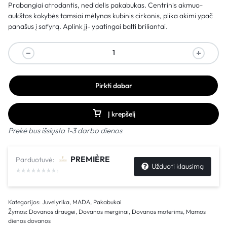
Prabangiai atrodantis, nedidelis pakabukas. Centrinis akmuo-
aukštos kokybės tamsiai mėlynas kubinis cirkonis, plika akimi ypač
panašus į safyrą. Aplink jį- ypatingai balti briliantai.
Pirkti dabar
Į krepšelį
Prekė bus išsiųsta 1-3 darbo dienos
PREMIÈRE
Parduotuvė:
Užduoti klausimą
Kategorijos:
Juvelyrika
,
MADA
,
Pakabukai
Žymos:
Dovanos draugei
,
Dovanos merginai
,
Dovanos moterims
,
Mamos
dienos dovanos