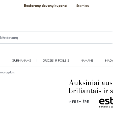
Restoranų dovanų kuponai
Išsamiau
E
GURMANAMS
GROŽIS IR POILSIS
NAMAMS
MAD
r smaragdais
SPA
Auksiniai aus
briliantais ir
in
PREMIÈRE