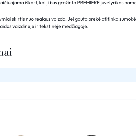
aičiuojama iškart, kai ji bus grąžinta PREMIÈRE juvelyrikos nama
žymiai skirtis nuo realaus vaizdo. Jei gauta prekė atitinka sumok
idas vaizdinėje ir tekstinėje medžiagoje.
mai