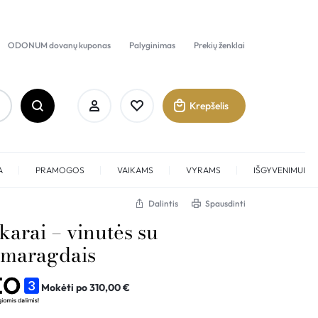
ODONUM dovanų kuponas
Palyginimas
Prekių ženklai
Krepšelis
A
PRAMOGOS
VAIKAMS
VYRAMS
IŠGYVENIMUI
Dalintis
Spausdinti
karai – vinutės su
Prisijungti
 smaragdais
Sukurti paskyrą
Mokėti po
310,00
€
Pamėgti