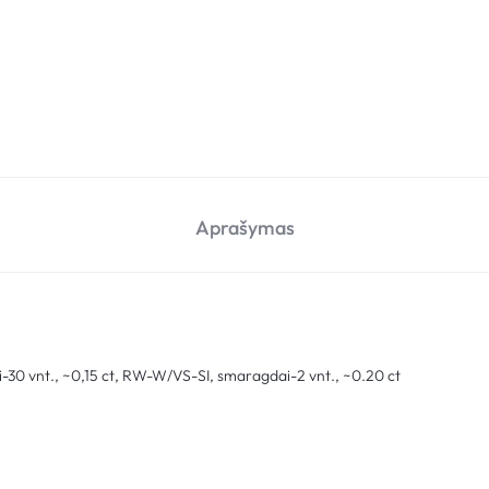
Aprašymas
i
i-30 vnt., ~0,15 ct, RW-W/VS-SI, smaragdai-2 vnt., ~0.20 ct