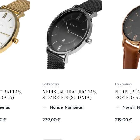
Laikrodžiai
Laikrodžiai
“ BALTAS,
NERIS „AUDRA“ JUODAS,
NERIS „PŪ
 DATA)
SIDABRINIS (SU DATA)
ROŽINIO A
munas
Neris ir Nemunas
Neris ir
00
€
239,00
€
219,00
€