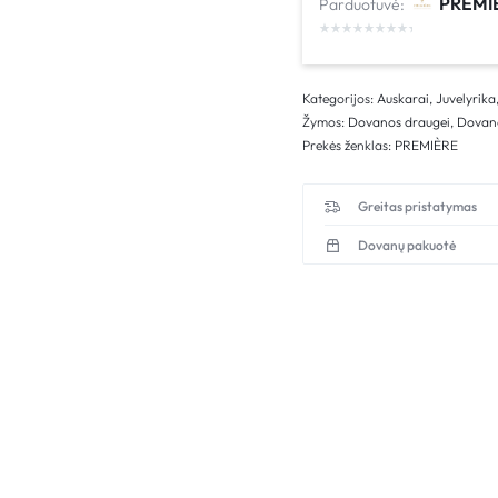
PREMI
Parduotuvė:
Kategorijos:
Auskarai
,
Juvelyrika
Žymos:
Dovanos draugei
,
Dovan
Prekės ženklas:
PREMIÈRE
Greitas pristatymas
Dovanų pakuotė