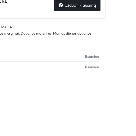
ÈRE
Užduoti klausimą
,
MADA
os merginai
,
Dovanos moterims
,
Mamos dienos dovanos
Išsamiau
Išsamiau