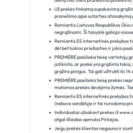
dienų nuo tokio pranešimo pateikimo P
Už prekės tinkamą supakavimą grąžinim
pranešimo apie sutarties atsisakymą g
Remiantis Lietuvos Respublikos Ūkio min
negrąžinami. Ši taisyklė galioja viso
Remiantis ES internetinės prekybos tai
dėl bet kokios priežasties ir jokio paa
PREMIÈRE pasilieka teisę vartotojų g
įsitikinta, ar prekė yra grąžinta tokia
grąžins pinigus. Tai gali užtrukti iki 14 
PREMIÈRE pasilieka teisę prekės neprii
matomos prekės devėjimo žymės. Tada 
Remiantis ES internetinės prekybos tais
(nebuvo sandėlyje ir tai nurodoma prie
Individualiai užsakant prekes iš www.
atgal išlaidas apmoka Pirkėjas.
Jeigu prekės klientas negauna ir siun