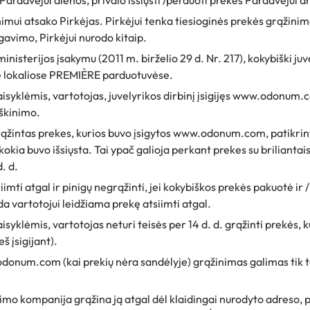
ardavėjui dienos, privalo išsiųsti /perduoti prekes Pardavėjui 
ui atsako Pirkėjas. Pirkėjui tenka tiesioginės prekės grąžinim
avimo, Pirkėjui nurodo kitaip.
isterijos įsakymu (2011 m. birželio 29 d. Nr. 217), kokybiški juve
se lokaliose PREMIÈRE parduotuvėse.
syklėmis, vartotojas, juvelyrikos dirbinį įsigijęs www.odonum.com
iškinimo.
rąžintas prekes, kurios buvo įsigytos www.odonum.com, patikri
, kokia buvo išsiųsta. Tai ypač galioja perkant prekes su briliant
d. d.
mti atgal ir pinigų negrąžinti, jei kokybiškos prekės pakuotė ir /
vartotojui leidžiama prekę atsiimti atgal.
yklėmis, vartotojas neturi teisės per 14 d. d. grąžinti prekės, ku
š įsigijant).
odonum.com (kai prekių nėra sandėlyje) grąžinimas galimas tik t
timo kompanija grąžina ją atgal dėl klaidingai nurodyto adreso,