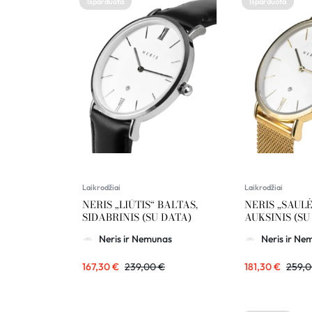
Išparduota
Išparduota
Laikrodžiai
Laikrodžiai
NERIS „LIŪTIS“ BALTAS,
NERIS „SAULĖ
SIDABRINIS (SU DATA)
AUKSINIS (SU
Neris ir Nemunas
Neris ir Ne
167,30
€
239,00
€
181,30
€
259,