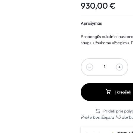
930,00
€
Aprašymas
Prabangūs auksiniai auskarai
saugiu užsukamu užsegimu. Pu
Į krepšelį
Prekė bus išsiųsta 1-3 darb