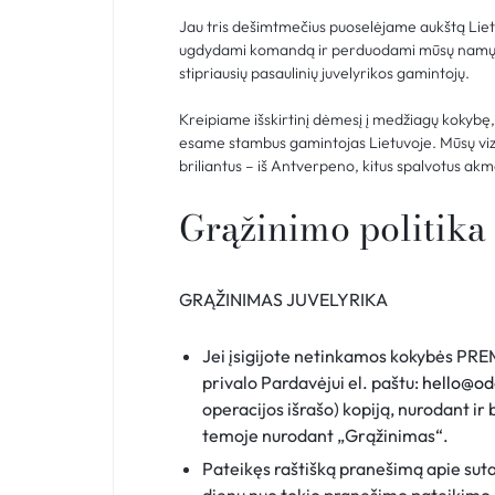
Jau tris dešimtmečius puoselėjame aukštą Lietuv
ugdydami komandą ir perduodami mūsų namų pa
stipriausių pasaulinių juvelyrikos gamintojų.
Kreipiame išskirtinį dėmesį į medžiagų kokybę, j
esame stambus gamintojas Lietuvoje. Mūsų vizi
briliantus – iš Antverpeno, kitus spalvotus akmen
Grąžinimo politika
GRĄŽINIMAS JUVELYRIKA
Jei įsigijote netinkamos kokybės PREM
privalo Pardavėjui el. paštu:
hello@o
operacijos išrašo) kopiją, nurodant ir 
temoje nurodant „Grąžinimas“.
Pateikęs raštišką pranešimą apie suta