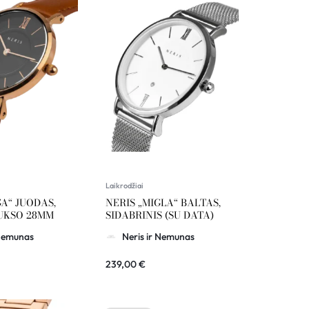
Laikrodžiai
GA“ JUODAS,
NERIS „MIGLA“ BALTAS,
UKSO 28MM
SIDABRINIS (SU DATA)
 Nemunas
Neris ir Nemunas
239,00
€