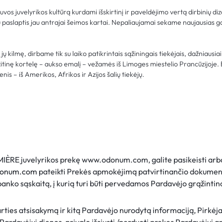
os juvelyrikos kultūrą kurdami išskirtinį ir paveldėjimo vertą dirbinių di
slaptis jau antrajai šeimos kartai. Nepaliaujamai sekame naujausias g
ų kilmę, dirbame tik su laiko patikrintais sąžiningais tiekėjais, dažniausi
tinę kortelę – aukso emalį – vežamės iš Limoges miestelio Prancūzijoje.
is – iš Amerikos, Afrikos ir Azijos šalių tiekėjų.
IÈRE juvelyrikos prekę www.odonum.com, galite pasikeisti arba g
donum.com
pateikti Prekės apmokėjimą patvirtinančio dokumen
banko sąskaitą, į kurią turi būti pervedamos Pardavėjo grąžintinos
rties atsisakymą ir kitą Pardavėjo nurodytą informaciją, Pirkėja