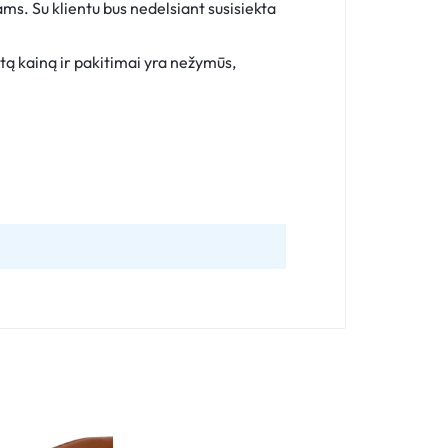
ms. Su klientu bus nedelsiant susisiekta
ėtą kainą ir pakitimai yra nežymūs,