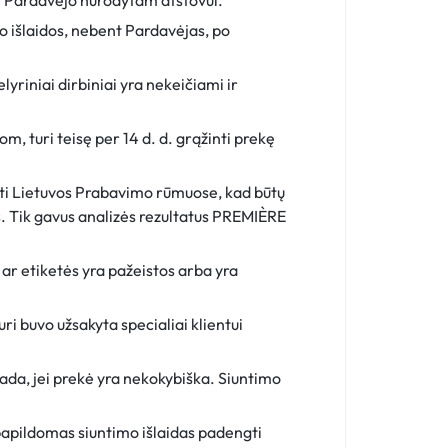
ar Pardavėjo nurodytam atstovui.
o išlaidos, nebent Pardavėjas, po
lyriniai dirbiniai yra nekeičiami ir
, turi teisę per 14 d. d. grąžinti prekę
nti Lietuvos Prabavimo rūmuose, kad būtų
ais. Tik gavus analizės rezultatus PREMIÈRE
 ar etiketės yra pažeistos arba yra
ri buvo užsakyta specialiai klientui
ada, jei prekė yra nekokybiška. Siuntimo
 papildomas siuntimo išlaidas padengti