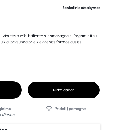
Palyginimas
Išankstinis užsakymas
Sekti užsakymą
Pagalba
-vinutės puošti briliantais ir smaragdais. Pagaminti su
ikiai priglunda prie kiekvienos formos ausies.
Pirkti dabar
o dienos