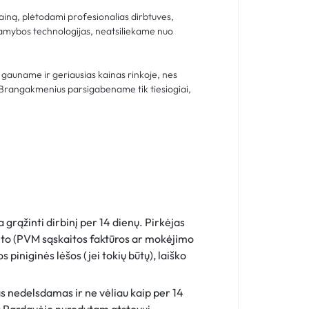
zainą, plėtodami profesionalias dirbtuves,
amybos technologijas, neatsiliekame nuo
ai gauname ir geriausias kainas rinkoje, nes
 Brangakmenius parsigabename tik tiesiogiai,
rąžinti dirbinį per 14 dienų. Pirkėjas
to (PVM sąskaitos faktūros ar mokėjimo
 piniginės lėšos (jei tokių būtų), laiško
s nedelsdamas ir ne vėliau kaip per 14