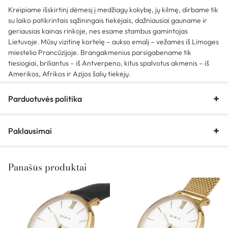
Kreipiame išskirtinį dėmesį į medžiagų kokybę, jų kilmę, dirbame tik
su laiko patikrintais sąžiningais tiekėjais, dažniausiai gauname ir
geriausias kainas rinkoje, nes esame stambus gamintojas
Lietuvoje. Mūsų vizitinę kortelę – aukso emalį – vežamės iš Limoges
miestelio Prancūzijoje. Brangakmenius parsigabename tik
tiesiogiai, briliantus – iš Antverpeno, kitus spalvotus akmenis – iš
Amerikos, Afrikos ir Azijos šalių tiekėjų.
Parduotuvės politika
Paklausimai
Panašūs produktai