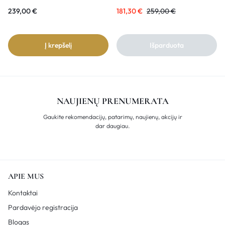
239,00
€
181,30
€
259,00
€
Į krepšelį
Išparduota
NAUJIENŲ PRENUMERATA
Gaukite rekomendacijų, patarimų, naujienų, akcijų ir
dar daugiau.
APIE MUS
Kontaktai
Pardavėjo registracija
Blogas