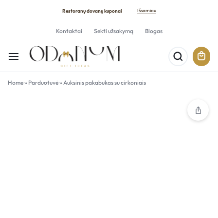
Išsamiau
Restoranų dovanų kuponai
Kontaktai
Sekti užsakymą
Blogas
Home
»
Parduotuvė
»
Auksinis pakabukas su cirkoniais