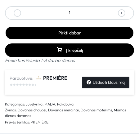
Pirkti dabar
Į krepšelį
Prekė bus išsiųsta 1-3 darbo dienos
PREMIÈRE
Parduotuvė:
Užduoti klausimą
Kategorijos:
Juvelyrika
,
MADA
,
Pakabukai
Žymos:
Dovanos draugei
,
Dovanos merginai
,
Dovanos moterims
,
Mamos
dienos dovanos
Prekės ženklas:
PREMIÈRE