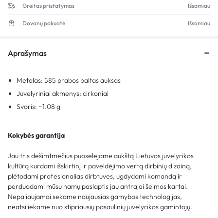
Greitas pristatymas
Išsamiau
Dovanų pakuotė
Išsamiau
Aprašymas
Metalas: 585 prabos baltas auksas
Juvelyriniai akmenys: cirkoniai
Svoris: ~1.08 g
Kokybės garantija
Jau tris dešimtmečius puoselėjame aukštą Lietuvos juvelyrikos
kultūrą kurdami išskirtinį ir paveldėjimo vertą dirbinių dizainą,
plėtodami profesionalias dirbtuves, ugdydami komandą ir
perduodami mūsų namų paslaptis jau antrajai šeimos kartai.
Nepaliaujamai sekame naujausias gamybos technologijas,
neatsiliekame nuo stipriausių pasaulinių juvelyrikos gamintojų.