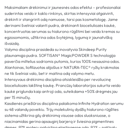
Maksimaliam drėkinimui ir jaunesnės odos efektui – profesionaliai
suderintas veido ir kaklo rinkinys, skirtas intensyviai atgaivinti,
drėkinti ir stangrinti odą namuose, tarsi pas kosmetologę. Jame
derinami švelniai valanti pudra, drėkinanti bioceliuliozės kaukė,
koncentruotas serumas su hialurono rūgštimi bei veido kremas su
egzosomomis, užtikrina odos švytėjimą, lygumą ir jaunatvišką
išvaizdą.
Valymo disciplina prasideda su inovatyvia Skindeep Purity
plaunamąja pudra. SOFTISAN® MagicPOWDER S technologija
paverčia miltelius sodriomis putomis, kurios 100% nesausina odos.
Alantoinas, liofilizuotas alijošius ir NATURA-TEC® ryžių krakmolas
ne tik švelniai valo, bet ir maitina odą valymo metu.
Intensyvaus drėkinimo disciplina atsiskleidžia per revoliucinę
bioceliuliozės lakštinę kaukę. Prancūzų laboratorijos sukurta veido
kaukė priglunda kaip antroji oda, suteikdama +50% drėgmės jau
per 15 minučių.
Kasdienės priežiūros disciplina palaikoma Infinite Hydration serumu
su 48 valandų poveikiu. Trijų molekulinių dydžių hialurono rūgšties
sistema užtikrina gilų drėkinimą visuose odos sluoksniuose, o
niacinamidas gerina apsauginį barjerą ir šviesina pigmentines
dėmes. 97% moterų patvirtina elastingesnę odą, 92% – natūralų