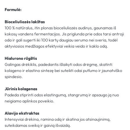
Formulė:
Bioceliuliozės lakštas
100 % natūralus, itin plonas bioceliuliozės audinys, gaunamas iš
kokosų vandens fermentacijos. Jis priglunda prie odos tarsi antroji
oda ir gali sugerti iki 100 kartų daugiau serumo nei sveria, todėl
aktyviosios medžiagos efektyviai veikia veido ir kaklo odą.
Hialurono rūgštis
Galingas drėkiklis, padedantis išlaikyti odos drėgmę, skatinti
kolageno ir elastino sintezę bei suteikti odai putlumo ir jaunatviško
spindesio.
Jūrinis kolagenas
Padeda stiprinti odos elastingumą, stangrumą ir apsaugo ją nuo
neigiamo aplinkos poveikio.
Alavijo ekstraktas
Intensyviai drėkina, ramina odą ir skatina jos atsinaujinimą,
suteikdamas sveiką ir gaivią išvaizdą.