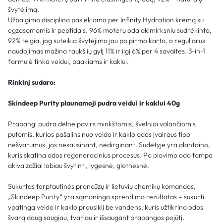
švytėjimą.
Užbaigimo disciplina pasiekiama per Infinity Hydration kremą su
egzosomomis ir peptidais. 96% moterų oda akimirksniu sudrėkinta,
92% teigia, jog suteikia švytėjimo jau po pirmo karto, o reguliarus
naudojimas mažina raukšlių gylį 11% ir ilgį 6% per 4 savaites. 3-in-1
formulė tinka veidui, paakiams ir kaklui.
Rinkinį sudaro:
Skindeep Purity plaunamoji pudra veidui ir kaklui 40g
Prabangi pudra delne pavirs minkštomis, švelniai valančiomis
putomis, kurios pašalins nuo veido ir kaklo odos įvairaus tipo
nešvarumus, jos nesausinant, nedirginant. Sudėtyje yra alantoino,
kuris skatina odos regeneracinius procesus. Po plovimo oda tampa
akivaizdžiai labiau švytinti, lygesnė, glotnesnė.
Sukurtas tarptautinės prancūzų ir lietuvių chemikų komandos,
„Skindeep Purity“ yra sąmoningo sprendimo rezultatas – sukurti
ypatingą veido ir kaklo prausiklį be vandens, kuris užtikrina odos
švarą daug saugiau, tvariau ir išsaugant prabangos pojūtį.