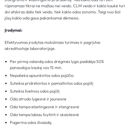
rūpinamasi tikrai ne mažiau nei veido. CLM veido ir kaklo kaukė turi
dvi atskiras dalis tiek veido, tiek kaklo odos zonoms. Taigi nuo šiol
jūsų kaklo oda gaus pakankamai dėmesio.
Įrodymai:
Efektyvumas įrodytas moksliniais tyrimais ir pagrįstas
akredituotoje laboratorijoje.
Per pirmą valandą odos drėgmės lygis padidėja 50%
panaudojus kaukę vos 15 min.
Nepalieka apsunkintos odos pojūčio
Suteikia pridrėkintos ir pamaitintos odos pojūtį
Suteikia švelnios odos pojūtį
Oda atrodo lygesnė ir jaunesnė
Oda tampa elastingesnė ir stangresnė
Oda tampa labiau švytinti ir skaistesnė
Pagerina odos išvaizdą