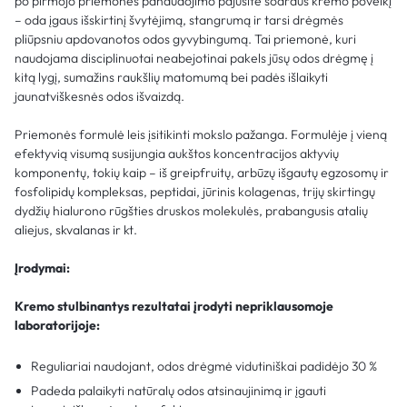
po pirmojo priemonės panaudojimo pajusite sodraus kremo poveikį
– oda įgaus išskirtinį švytėjimą, stangrumą ir tarsi drėgmės
pliūpsniu apdovanotos odos gyvybingumą. Tai priemonė, kuri
naudojama disciplinuotai neabejotinai pakels jūsų odos drėgmę į
kitą lygį, sumažins raukšlių matomumą bei padės išlaikyti
jaunatviškesnės odos išvaizdą.
Priemonės formulė leis įsitikinti mokslo pažanga. Formulėje į vieną
efektyvią visumą susijungia aukštos koncentracijos aktyvių
komponentų, tokių kaip – iš greipfruitų, arbūzų išgautų egzosomų ir
fosfolipidų kompleksas, peptidai, jūrinis kolagenas, trijų skirtingų
dydžių hialurono rūgšties druskos molekulės, prabangusis atalių
aliejus, skvalanas ir kt.
Įrodymai:
Kremo stulbinantys rezultatai įrodyti nepriklausomoje
laboratorijoje:
Reguliariai naudojant, odos drėgmė vidutiniškai padidėjo 30 %
Padeda palaikyti natūralų odos atsinaujinimą ir įgauti