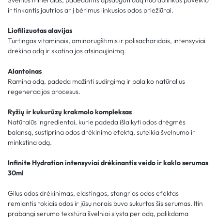
ir tinkantis jautrios ar į bėrimus linkusios odos priežiūrai.
Liofilizuotas alavijas
Turtingas vitaminais, aminorūgštimis ir polisacharidais, intensyviai
drėkina odą ir skatina jos atsinaujinimą.
Alantoinas
Ramina odą, padeda mažinti sudirgimą ir palaiko natūralius
regeneracijos procesus.
Ryžių ir kukurūzų krakmolo kompleksas
Natūralūs ingredientai, kurie padeda išlaikyti odos drėgmės
balansą, sustiprina odos drėkinimo efektą, suteikia švelnumo ir
minkstina odą.
Infinite Hydration intensyviai drėkinantis veido ir kaklo serumas
30ml
Gilus odos drėkinimas, elastingos, stangrios odos efektas –
remiantis tokiais odos ir jūsų norais buvo sukurtas šis serumas. Itin
prabangi serumo tekstūra švelniai slysta per odą, palikdama