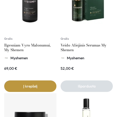
Grožis
Grožis
Ilgesniam Vyro Malonumui,
Veido Aliejinis Serumas My
My Shemen
Shemen
Myshemen
Myshemen
69,00
€
52,00
€
Į krepšelį
Išparduota