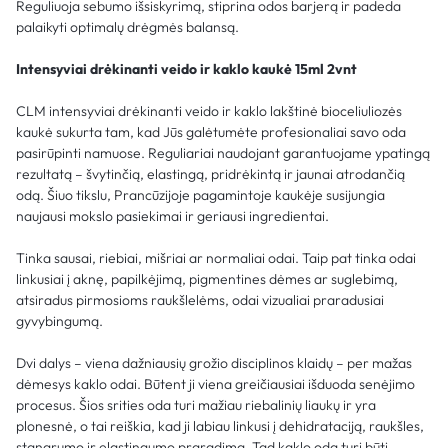
Reguliuoja sebumo išsiskyrimą, stiprina odos barjerą ir padeda
palaikyti optimalų drėgmės balansą.
Intensyviai drėkinanti veido ir kaklo kaukė 15ml 2vnt
CLM intensyviai drėkinanti veido ir kaklo lakštinė bioceliuliozės
kaukė sukurta tam, kad Jūs galėtumėte profesionaliai savo oda
pasirūpinti namuose. Reguliariai naudojant garantuojame ypatingą
rezultatą – švytinčią, elastingą, pridrėkintą ir jaunai atrodančią
odą. Šiuo tikslu, Prancūzijoje pagamintoje kaukėje susijungia
naujausi mokslo pasiekimai ir geriausi ingredientai.
Tinka sausai, riebiai, mišriai ar normaliai odai. Taip pat tinka odai
linkusiai į aknę, papilkėjimą, pigmentines dėmes ar suglebimą,
atsiradus pirmosioms raukšlelėms, odai vizualiai praradusiai
gyvybingumą.
Dvi dalys – viena dažniausių grožio disciplinos klaidų – per mažas
dėmesys kaklo odai. Būtent ji viena greičiausiai išduoda senėjimo
procesus. Šios srities oda turi mažiau riebalinių liaukų ir yra
plonesnė, o tai reiškia, kad ji labiau linkusi į dehidrataciją, raukšles,
stangrumo ir elastingumo praradimą. Tad kaklo oda turi būti