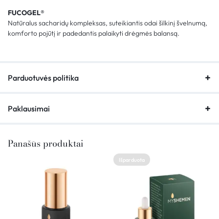
FUCOGEL®
Natūralus sacharidų kompleksas, suteikiantis odai šilkinį švelnumą,
komforto pojūtį ir padedantis palaikyti drėgmės balansą.
Parduotuvės politika
Paklausimai
Panašūs produktai
Išparduota