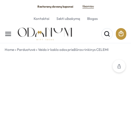
Išsamiau
Restoranų dovanų kuponai
Kontaktai
Sekti užsakymą
Blogas
Home
»
Parduotuvė
»
Veido ir kaklo odos priežiūros rinkinys CELEMI