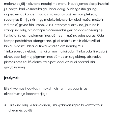
malonų pojūtį kiekvieno naudojimo metu. Naudojamas disciplinuotai
jis įrodys, kad kosmetika gali labai daug. Sudėtyje itin galingi
ingredientai: koncentruotas hialurono rūgšties kompleksas,
sudarytas iš trijų skirtingų molekulinių svorių (labai mažo, mažo ir
vidutinio) gryno hialurono, kuris intensyviai drėkina, jaunina ir
stangrina odą, o tuo tarpu niacinamidas gerina odos apsauginę
funkciją, šviesina pigmentines dėmes ir mažina odos poras. Oda
tampa pastebimai stangresnė, giliai pridrėkinta ir akivaizdžiai
labiau švytinti. Idealiai tinka kasdieniam naudojimui.
Tinka sausai, riebiai, mišriai ar normaliai odai. Tinka odai linkusiai į
aknę, papilkėjimą, pigmentines dėmes ar suglebimą, atsiradus
pirmosioms raukšlelėms, taip pat, odai vizualiai praradusiai
gyvybingumą.
Įrodymai:
Efektyvumas įrodytas ir moksliniais tyrimais pagrįstas
akredituotoje laboratorijoje:
Drėkina odą iki 48 valandų, išlaikydamas ilgalaikį komforto ir
drėgmės pojūtį