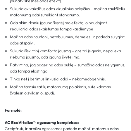
jaunatviškesnės odos efektą.
Sukuria akivaizdžius odos vizualinius pokyčius – mažina raukšlelių
matomumą odai suteikiant stangrumo.
Oda akimirksniu įgauna švytėjimo efektą, o naudojant
reguliariai odos skaistumas tampa kasdienybė
Mažina odos raudonį, netobulumus, dėmeles, ir padeda sulyginti
odos atspalvį.
Sukuria išskirtinį komforto jausmą – greitai įsigeria, nepalieka
riebumo jausmo, oda įgauna švytėjimo.
Patvirtina, jog pagerina odos būklę – sumažina odos nelygumus,
oda tampa elastinga.
Tinka net į bėrimus linkusiai odai – nekomedogeninis.
Mažina tamsių ratilų matomumą po akimis, suteikdamas
žvalesnio žvilgsnio įspūdį.
Formulė:
AC ExoVitalize™ egzosomų kompleksas
Greipfrutų ir arbūzų egzosomos padeda mažinti matomus odos