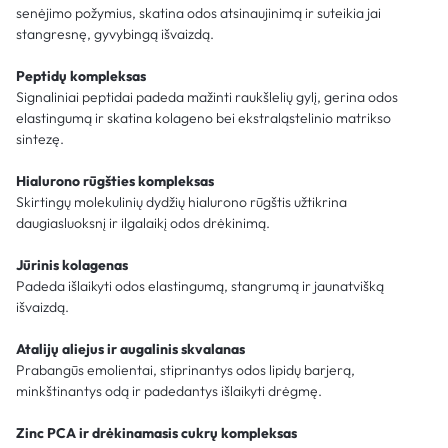
senėjimo požymius, skatina odos atsinaujinimą ir suteikia jai
stangresnę, gyvybingą išvaizdą.
Peptidų kompleksas
Signaliniai peptidai padeda mažinti raukšlelių gylį, gerina odos
elastingumą ir skatina kolageno bei ekstraląstelinio matrikso
sintezę.
Hialurono rūgšties kompleksas
Skirtingų molekulinių dydžių hialurono rūgštis užtikrina
daugiasluoksnį ir ilgalaikį odos drėkinimą.
Jūrinis kolagenas
Padeda išlaikyti odos elastingumą, stangrumą ir jaunatvišką
išvaizdą.
Atalijų aliejus ir augalinis skvalanas
Prabangūs emolientai, stiprinantys odos lipidų barjerą,
minkštinantys odą ir padedantys išlaikyti drėgmę.
Zinc PCA ir drėkinamasis cukrų kompleksas