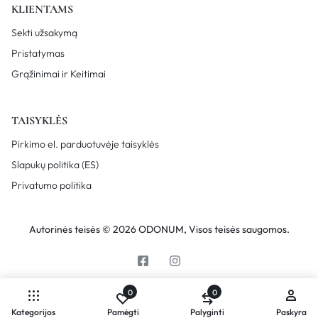
KLIENTAMS
Sekti užsakymą
Pristatymas
Grąžinimai ir Keitimai
TAISYKLĖS
Pirkimo el. parduotuvėje taisyklės
Slapukų politika (ES)
Privatumo politika
Autorinės teisės © 2026 ODONUM, Visos teisės saugomos.
0
0
Kategorijos
Pamėgti
Palyginti
Paskyra
Palyginkite produktus