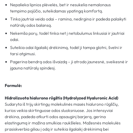
Nepalieka lipnios plėvelės, bet ir nesukelia nemalonaus
tempimo pojūčio, suteikdamas ypatingą komfortą.
Tinka jautriai veido odai – ramina, nedirgina ir padeda palaikyti
natūralų odos balansą.
Nekemša porų, todėl tinka net į netobulumus linkusiai ir jautriai
odai.
Suteikia odai ilgalaikį drėkinimą, todėl ji tampa glotni, švelni ir
tarsi atgimusi.
Pagerina bendrą odos išvaizdą – ji atrodo jaunesnė, sveikesnė ir
įgauna natūralų spindesį.
Formulė:
Hidrolizuota hialurono rūgštis (Hydrolyzed Hyaluronic Acid)
Sudaryta iš trijų skirtingų molekulinės masės hialurono rūgščių,
kurios veikia skirtinguose odos sluoksniuose. Jos intensyviai
drėkina, padeda atkurti odos apsauginį barjerą, gerina
elastingumą ir mažina smulkias raukšleles. Mažesnės molekulės
prasiskverbia giliau į odą ir suteikia ilgalaikį drėkinimą bei