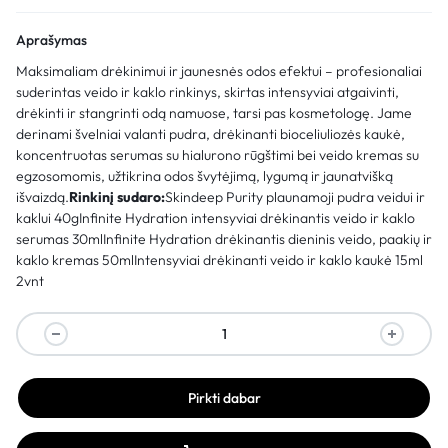
Aprašymas
Maksimaliam drėkinimui ir jaunesnės odos efektui – profesionaliai
suderintas veido ir kaklo rinkinys, skirtas intensyviai atgaivinti,
drėkinti ir stangrinti odą namuose, tarsi pas kosmetologę. Jame
derinami švelniai valanti pudra, drėkinanti bioceliuliozės kaukė,
koncentruotas serumas su hialurono rūgštimi bei veido kremas su
egzosomomis, užtikrina odos švytėjimą, lygumą ir jaunatvišką
išvaizdą.
Rinkinį sudaro:
Skindeep Purity plaunamoji pudra veidui ir
kaklui 40gInfinite Hydration intensyviai drėkinantis veido ir kaklo
serumas 30mlInfinite Hydration drėkinantis dieninis veido, paakių ir
kaklo kremas 50mlIntensyviai drėkinanti veido ir kaklo kaukė 15ml
2vnt
Pirkti dabar