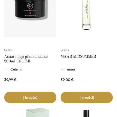
Grožis
Grožis
Atstatomoji plaukų kaukė
MAAR MIDSUMMER
200ml CELEMI
Celemi
maar
39,99
€
59,00
€
Į krepšelį
Į krepšelį