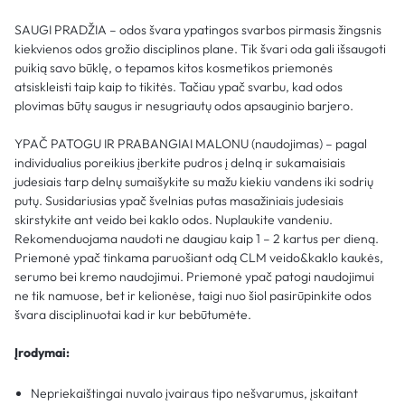
SAUGI PRADŽIA – odos švara ypatingos svarbos pirmasis žingsnis
kiekvienos odos grožio disciplinos plane. Tik švari oda gali išsaugoti
puikią savo būklę, o tepamos kitos kosmetikos priemonės
atsiskleisti taip kaip to tikitės. Tačiau ypač svarbu, kad odos
plovimas būtų saugus ir nesugriautų odos apsauginio barjero.
YPAČ PATOGU IR PRABANGIAI MALONU (naudojimas) – pagal
individualius poreikius įberkite pudros į delną ir sukamaisiais
judesiais tarp delnų sumaišykite su mažu kiekiu vandens iki sodrių
putų. Susidariusias ypač švelnias putas masažiniais judesiais
skirstykite ant veido bei kaklo odos. Nuplaukite vandeniu.
Rekomenduojama naudoti ne daugiau kaip 1 – 2 kartus per dieną.
Priemonė ypač tinkama paruošiant odą CLM veido&kaklo kaukės,
serumo bei kremo naudojimui. Priemonė ypač patogi naudojimui
ne tik namuose, bet ir kelionėse, taigi nuo šiol pasirūpinkite odos
švara disciplinuotai kad ir kur bebūtumėte.
Įrodymai:
Nepriekaištingai nuvalo įvairaus tipo nešvarumus, įskaitant