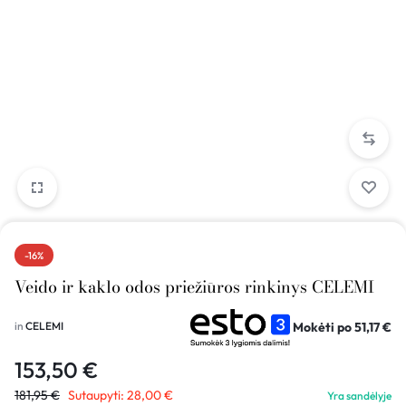
-16%
Veido ir kaklo odos priežiūros rinkinys CELEMI
Mokėti po
51,17
€
in
CELEMI
153,50
€
181,95
€
Sutaupyti:
28,00
€
Yra sandėlyje