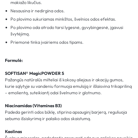
makiažo likučius.
Nesausina ir nedirgina odos.
Po plovimo sukuriamas minkštos, švelnios odos efektas.
Po plovimo oda atrodo tarsi lygesnė, gyvybingesnė, įgavusi
švytėjimą.
Priemonė tinka įvairiems odos tipams.
Formulė:
SOFTISAN® MagicPOWDER S
Pažangūs natūralūs milteliai iš kokosų aliejaus ir akacijų gumos,
kurie sąlytyje su vandeniu formuoja emulsiją ir išlaisvina trikapriliną
– emolientą, suteikiantį odai švelnumo ir glotnumo.
Niacinamidas (Vitaminas B3)
Padeda gerinti odos būklę, stiprina apsauginį barjerą, reguliuoja
sebumo išsiskyrimą ir palaiko odos skaistumą.
Kaolinas
Švelnus mineralas, padedantis apsaugoti odą nuo aplinkos poveikio