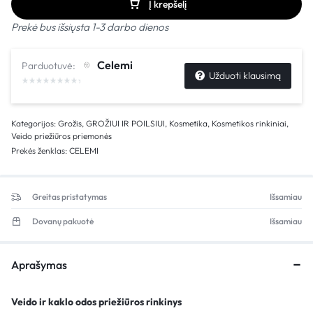
Į krepšelį
Prekė bus išsiųsta 1-3 darbo dienos
Celemi
Parduotuvė:
Užduoti klausimą
Kategorijos:
Grožis
,
GROŽIUI IR POILSIUI
,
Kosmetika
,
Kosmetikos rinkiniai
,
Veido priežiūros priemonės
Prekės ženklas:
CELEMI
Greitas pristatymas
Išsamiau
Dovanų pakuotė
Išsamiau
Aprašymas
Veido ir kaklo odos priežiūros rinkinys