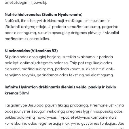
priešuždegiminį poveikį.
Natrio hialuronatas (Sodium Hyaluronate)
Natūrali, itin efektyvi drėkinamoji medžiaga, pritraukianti ir
išlaikanti drėgmę odoje. Ji padeda sumažinti sausumą, pagerina
odos elastingumą, sukuria apsauginę drėgmės plėvelę ir vizualiai
mažina smulkias raukšles.
Niacinamidas (Vitaminas B3)
Stiprina odos apsauginį barjerą, suteikia skaistumo ir padeda
palaikyti optimalų drėgmės balansą. Taip pat reguliuoja odos
riebumą, mažina sudirgimą, padeda kovoti su akne ir turi anti-
senėjimo savybių, gerindamas odos tekstūrą bei elastingumą.
Infinite Hydration drėkinantis dieninis veido, paakių ir kaklo
kremas 50ml
Tai galimybė Jūsų odai pajusti tikrąją prabangą. Priemonė užtikrina
odos jaunystei išsaugoti reikalingą drėgmės lygį ir visapusišką odos
būklės palaikymą inovatyviais ir ypač efektyviais komponentais,
kurie skatina odos regeneraciją ir aktyvina gyvybines funkcijas. Jau