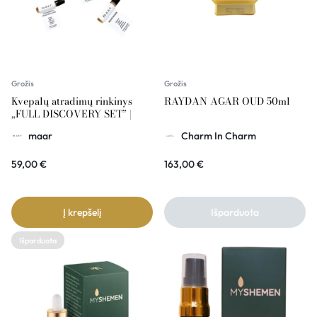
Grožis
Grožis
Kvepalų atradimų rinkinys
RAYDAN AGAR OUD 50ml
„FULL DISCOVERY SET” |
MAAR
maar
Charm In Charm
59,00
€
163,00
€
Į krepšelį
Išparduota
Išparduota