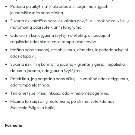
Padeda palaikyti natūralų odos atsinaujinimą ir įgauti
jaunatviškesnės odos efektą.
Sukuria akivaizdžius odos vizualinius pokyčius – mažina raukšlelių
matomumą odai suteikiant stangrumo.
Oda akimirksniu įgauna švytėjimo efektą, o naudojant
reguliariai odos skaistumas tampa kasdienybė
Mažina odos raudonį, netobulumus, dėmeles, ir padeda sulyginti
odos atspalvį.
Sukuria išskirtinį komforto jausmą – greitai įsigeria, nepalieka
riebumo jausmo, oda įgauna švytėjimo.
Patvirtina, jog pagerina odos būklę – sumažina odos nelygumus,
oda tampa elastinga.
Tinka net į bėrimus linkusiai odai – nekomedogeninis.
Mažina tamsių ratilų matomumą po akimis, suteikdamas
žvalesnio žvilgsnio įspūdį.
Formulė: