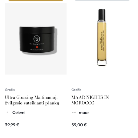
Grožis
Grožis
Ultra Glossing Maitinamoji
MAAR NIGHTS IN
žvilgesio suteikianti plaukų
MOROCCO
kaukė su makadamijų aliejumi
Celemi
maar
200ml CELEMI
39,99
€
59,00
€