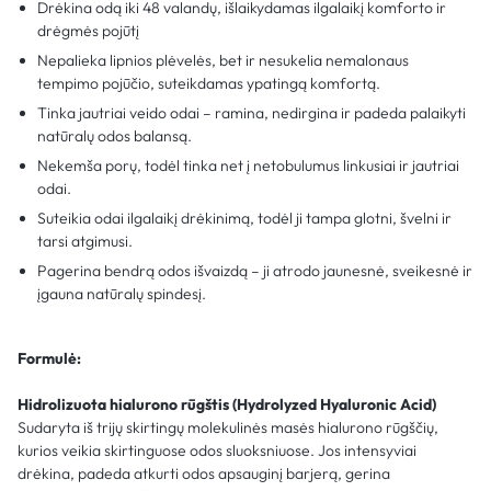
Drėkina odą iki 48 valandų, išlaikydamas ilgalaikį komforto ir
drėgmės pojūtį
Nepalieka lipnios plėvelės, bet ir nesukelia nemalonaus
tempimo pojūčio, suteikdamas ypatingą komfortą.
Tinka jautriai veido odai – ramina, nedirgina ir padeda palaikyti
natūralų odos balansą.
Nekemša porų, todėl tinka net į netobulumus linkusiai ir jautriai
odai.
Suteikia odai ilgalaikį drėkinimą, todėl ji tampa glotni, švelni ir
tarsi atgimusi.
Pagerina bendrą odos išvaizdą – ji atrodo jaunesnė, sveikesnė ir
įgauna natūralų spindesį.
Formulė:
Hidrolizuota hialurono rūgštis (Hydrolyzed Hyaluronic Acid)
Sudaryta iš trijų skirtingų molekulinės masės hialurono rūgščių,
kurios veikia skirtinguose odos sluoksniuose. Jos intensyviai
drėkina, padeda atkurti odos apsauginį barjerą, gerina