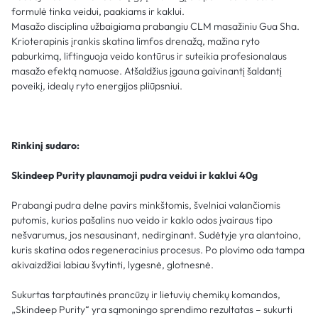
formulė tinka veidui, paakiams ir kaklui.
Masažo disciplina užbaigiama prabangiu CLM masažiniu Gua Sha.
Krioterapinis įrankis skatina limfos drenažą, mažina ryto
paburkimą, liftinguoja veido kontūrus ir suteikia profesionalaus
masažo efektą namuose. Atšaldžius įgauna gaivinantį šaldantį
poveikį, idealų ryto energijos pliūpsniui.
Rinkinį sudaro:
Skindeep Purity plaunamoji pudra veidui ir kaklui 40g
Prabangi pudra delne pavirs minkštomis, švelniai valančiomis
putomis, kurios pašalins nuo veido ir kaklo odos įvairaus tipo
nešvarumus, jos nesausinant, nedirginant. Sudėtyje yra alantoino,
kuris skatina odos regeneracinius procesus. Po plovimo oda tampa
akivaizdžiai labiau švytinti, lygesnė, glotnesnė.
Sukurtas tarptautinės prancūzų ir lietuvių chemikų komandos,
„Skindeep Purity“ yra sąmoningo sprendimo rezultatas – sukurti