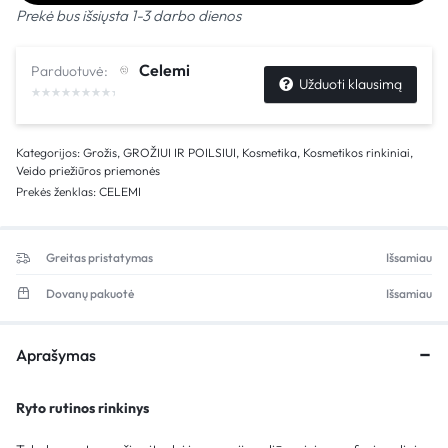
Prekė bus išsiųsta 1-3 darbo dienos
Celemi
Parduotuvė:
Užduoti klausimą
Kategorijos:
Grožis
,
GROŽIUI IR POILSIUI
,
Kosmetika
,
Kosmetikos rinkiniai
,
Veido priežiūros priemonės
Prekės ženklas:
CELEMI
Greitas pristatymas
Išsamiau
Dovanų pakuotė
Išsamiau
Aprašymas
Ryto rutinos rinkinys