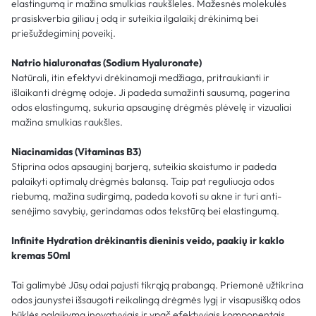
elastingumą ir mažina smulkias raukšleles. Mažesnės molekulės
prasiskverbia giliau į odą ir suteikia ilgalaikį drėkinimą bei
priešuždegiminį poveikį.
Natrio hialuronatas (Sodium Hyaluronate)
Natūrali, itin efektyvi drėkinamoji medžiaga, pritraukianti ir
išlaikanti drėgmę odoje. Ji padeda sumažinti sausumą, pagerina
odos elastingumą, sukuria apsauginę drėgmės plėvelę ir vizualiai
mažina smulkias raukšles.
Niacinamidas (Vitaminas B3)
Stiprina odos apsauginį barjerą, suteikia skaistumo ir padeda
palaikyti optimalų drėgmės balansą. Taip pat reguliuoja odos
riebumą, mažina sudirgimą, padeda kovoti su akne ir turi anti-
senėjimo savybių, gerindamas odos tekstūrą bei elastingumą.
Infinite Hydration drėkinantis dieninis veido, paakių ir kaklo
kremas 50ml
Tai galimybė Jūsų odai pajusti tikrąją prabangą. Priemonė užtikrina
odos jaunystei išsaugoti reikalingą drėgmės lygį ir visapusišką odos
būklės palaikymą inovatyviais ir ypač efektyviais komponentais,