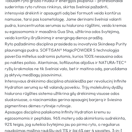
Tobulam ryto grožio ritualui ir energijos pliūpsniui – profesionaliai
suderintas ryto rutinos rinkinys, skirtas švelniai pažadinti,
intensyviai drėkinti ir apsaugoti odą bei formuoti veido kontūrus
namuose, tarsi pas kosmetologę. Jame derinami švelniai valanti
pudra, koncentruotas serumas su hialurono rūgštimi, veido kremas
su egzosomomis ir masažinis Gua Sha, užtikrina odos švytėjimą,
veido kontūrų išryškinimą ir energingą dienos pradžią.
Ryto pažadinimo disciplina prasideda su inovatyvia Skindeep Purity
plaunamąja pudra. SOFTISAN® MagicPOWDER S technologija
paverčia miltelius sodriomis putomis, kurios 100% nesausina odos
po nakties poilsio. Alantoinas, liofilizuotas alijošius ir NATURA-TEC®
ryžių krakmolas ne tik švelniai valo, bet ir maitina odą, paruošdama
ją aktyvių medžiagų įsisavinimui.
Intensyvaus drėkinimo disciplina atsiskleidžia per revoliucinį Infinite
Hydration serumą su 48 valandų poveikiu. Trijų molekulinių dydžių
hialurono rūgšties sistema užtikrina gilų drėkinimą visuose odos
sluoksniuose, o niacinamidas gerina apsauginį barjerą ir šviesina
pigmentines dėmes rytinėje rutinoje.
Apsaugos disciplina palaikoma Infinity Hydration kremu su
egzosomomis ir peptidais. 96% moterų oda akimirksniu sudrėkinta,
92% teigia, jog suteikia švytėjimo jau po pirmo ryto, o reguliarus
naudojimas mažina raukšlių gylį 11% ir ilgį 6% per 4 savaites. 3-in-1