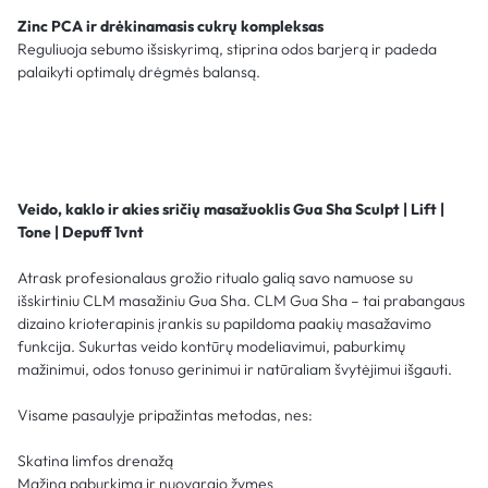
Zinc PCA ir drėkinamasis cukrų kompleksas
Reguliuoja sebumo išsiskyrimą, stiprina odos barjerą ir padeda
palaikyti optimalų drėgmės balansą.
Veido, kaklo ir akies sričių masažuoklis Gua Sha Sculpt | Lift |
Tone | Depuff 1vnt
Atrask profesionalaus grožio ritualo galią savo namuose su
išskirtiniu CLM masažiniu Gua Sha. CLM Gua Sha – tai prabangaus
dizaino krioterapinis įrankis su papildoma paakių masažavimo
funkcija. Sukurtas veido kontūrų modeliavimui, paburkimų
mažinimui, odos tonuso gerinimui ir natūraliam švytėjimui išgauti.
Visame pasaulyje pripažintas metodas, nes:
Skatina limfos drenažą
Mažina paburkimą ir nuovargio žymes