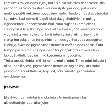
remiantis tokiais odos ir jūsų norais buvo sukurtas šis serumas. Itin
prabangi serumo tekstūra švelniai slysta per odą, palikdama
malonų pojūtį kiekvieno naudojimo metu. Naudojamas disciplinuotai
jis įrodys, kad kosmetika gali labai daug. Sudėtyje itin galingi
ingredientai: koncentruotas hialurono rūgšties kompleksas,
sudarytas iš trijų skirtingų molekulinių svorių (labai mažo, mažo ir
vidutinio) gryno hialurono, kuris intensyviai drėkina, jaunina ir
stangrina odą, o tuo tarpu niacinamidas gerina odos apsauginę
funkciją, šviesina pigmentines dėmes ir mažina odos poras. Oda
tampa pastebimai stangresnė, giliai pridrėkinta ir akivaizdžiai
labiau švytinti. Idealiai tinka kasdieniam naudojimui.
Tinka sausai, riebiai, mišriai ar normaliai odai. Tinka odai linkusiai į
aknę, papilkėjimą, pigmentines dėmes ar suglebimą, atsiradus
pirmosioms raukšlelėms, taip pat, odai vizualiai praradusiai
gyvybingumą.
Įrodymai:
Efektyvumas įrodytas ir moksliniais tyrimais pagrįstas
akredituotoje laboratorijoje: