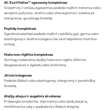
AC ExoVitalize™ egzosomų kompleksas
Greipfrutų ir arbūzų egzosomos padeda mažinti matomus odos
senėjimo požymius, skatina odos atsinaujinimą ir suteikia jai
stangresnę, gyvybingą išvaizdą.
Peptidų kompleksas
Signaliniai peptidai padeda mažinti raukšlelių gylį, gerina odos
elastingumą ir skatina kolageno bei ekstraląstelinio matrikso
sintezę.
Hialurono rūgšties kompleksas
Skirtingų molekulinių dydžių hialurono rūgštis užtikrina
daugiasluoksnį ir ilgalaikį odos drėkinimą.
Jūrinis kolagenas
Padeda išlaikyti odos elastingumą, stangrumą ir jaunatvišką
išvaizdą.
Atalijų aliejus ir augalinis skvalanas
Prabangūs emolientai, stiprinantys odos lipidų barjerą,
minkštinantys odą ir padedantys išlaikyti drėgmę.