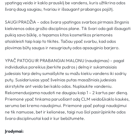
ypatingą veido ir kaklo prausiklį be vandens, kuris užtikrina odos
švarą daug saugiau, tvariau ir išsaugant prabangos pojūtį.
SAUGI PRADŽIA – odos švara ypatingos svarbos pirmasis žingsnis
kiekvienos odos grožio disciplinos plane. Tik švari oda gali išsaugoti
puikią savo būklę, o tepamos kitos kosmetikos priemonės
atsiskleisti taip kaip to tikitės. Tačiau ypač svarbu, kad odos
plovimas būtų saugus ir nesugriautų odos apsauginio barjero.
YPAČ PATOGU IR PRABANGIAI MALONU (naudojimas) – pagal
individualius poreikius įberkite pudros į delną ir sukamaisiais
judesiais tarp delnų sumaišykite su mažu kiekiu vandens iki sodrių
putų. Susidariusias ypač švelnias putas masažiniais judesiais
skirstykite ant veido bei kaklo odos. Nuplaukite vandeniu.
Rekomenduojama naudoti ne daugiau kaip 1 – 2 kartus per dieną.
Priemonė ypač tinkama paruošiant odą CLM veido&kaklo kaukės,
serumo bei kremo naudojimui. Priemonė ypač patogi naudojimui
ne tik namuose, bet ir kelionėse, taigi nuo šiol pasirūpinkite odos
švara disciplinuotai kad ir kur bebūtumėte.
Įrodymai: