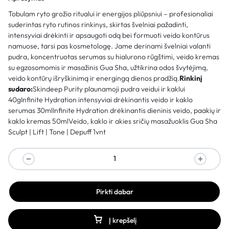
Tobulam ryto grožio ritualui ir energijos pliūpsniui – profesionaliai
suderintas ryto rutinos rinkinys, skirtas švelniai pažadinti,
intensyviai drėkinti ir apsaugoti odą bei formuoti veido kontūrus
namuose, tarsi pas kosmetologę. Jame derinami švelniai valanti
pudra, koncentruotas serumas su hialurono rūgštimi, veido kremas
su egzosomomis ir masažinis Gua Sha, užtikrina odos švytėjimą,
veido kontūrų išryškinimą ir energingą dienos pradžią.
Rinkinį
sudaro:
Skindeep Purity plaunamoji pudra veidui ir kaklui
40gInfinite Hydration intensyviai drėkinantis veido ir kaklo
serumas 30mlInfinite Hydration drėkinantis dieninis veido, paakių ir
kaklo kremas 50mlVeido, kaklo ir akies sričių masažuoklis Gua Sha
Sculpt | Lift | Tone | Depuff 1vnt
Pirkti dabar
Į krepšelį