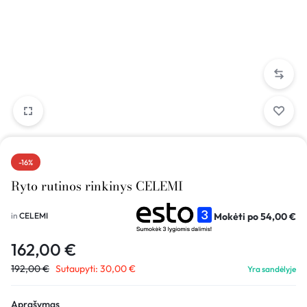
-16%
Ryto rutinos rinkinys CELEMI
Mokėti po
54,00
€
in
CELEMI
162,00
€
192,00
€
Sutaupyti:
30,00
€
Yra sandėlyje
Aprašymas