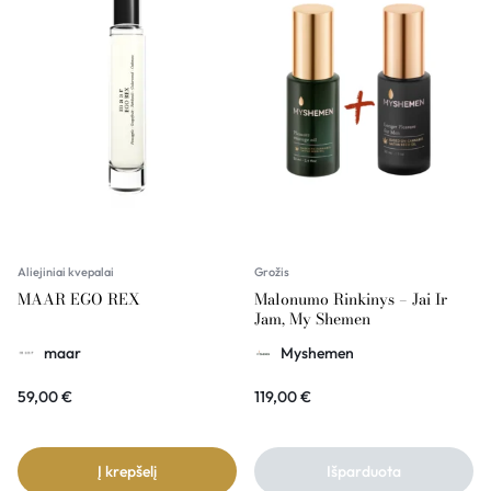
Aliejiniai kvepalai
Grožis
MAAR EGO REX
Malonumo Rinkinys – Jai Ir
Jam, My Shemen
maar
Myshemen
59,00
€
119,00
€
Į krepšelį
Išparduota