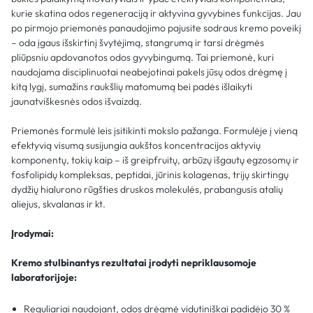
kurie skatina odos regeneraciją ir aktyvina gyvybines funkcijas. Jau
po pirmojo priemonės panaudojimo pajusite sodraus kremo poveikį
– oda įgaus išskirtinį švytėjimą, stangrumą ir tarsi drėgmės
pliūpsniu apdovanotos odos gyvybingumą. Tai priemonė, kuri
naudojama disciplinuotai neabejotinai pakels jūsų odos drėgmę į
kitą lygį, sumažins raukšlių matomumą bei padės išlaikyti
jaunatviškesnės odos išvaizdą.
Priemonės formulė leis įsitikinti mokslo pažanga. Formulėje į vieną
efektyvią visumą susijungia aukštos koncentracijos aktyvių
komponentų, tokių kaip – iš greipfruitų, arbūzų išgautų egzosomų ir
fosfolipidų kompleksas, peptidai, jūrinis kolagenas, trijų skirtingų
dydžių hialurono rūgšties druskos molekulės, prabangusis atalių
aliejus, skvalanas ir kt.
Įrodymai:
Kremo stulbinantys rezultatai įrodyti nepriklausomoje
laboratorijoje:
Reguliariai naudojant, odos drėgmė vidutiniškai padidėjo 30 %