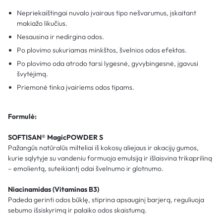
Nepriekaištingai nuvalo įvairaus tipo nešvarumus, įskaitant
makiažo likučius.
Nesausina ir nedirgina odos.
Po plovimo sukuriamas minkštos, švelnios odos efektas.
Po plovimo oda atrodo tarsi lygesnė, gyvybingesnė, įgavusi
švytėjimą.
Priemonė tinka įvairiems odos tipams.
Formulė:
SOFTISAN® MagicPOWDER S
Pažangūs natūralūs milteliai iš kokosų aliejaus ir akacijų gumos,
kurie sąlytyje su vandeniu formuoja emulsiją ir išlaisvina trikapriliną
– emolientą, suteikiantį odai švelnumo ir glotnumo.
Niacinamidas (Vitaminas B3)
Padeda gerinti odos būklę, stiprina apsauginį barjerą, reguliuoja
sebumo išsiskyrimą ir palaiko odos skaistumą.