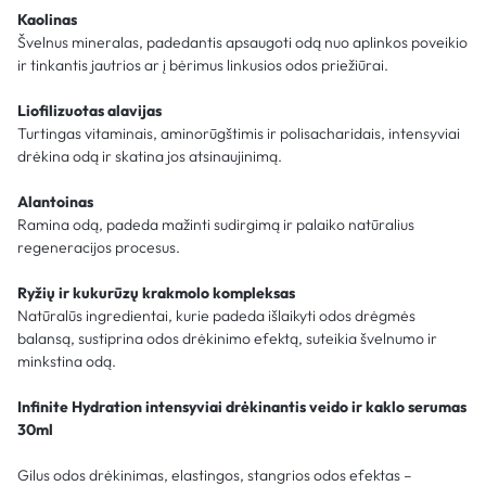
Kaolinas
Švelnus mineralas, padedantis apsaugoti odą nuo aplinkos poveikio
ir tinkantis jautrios ar į bėrimus linkusios odos priežiūrai.
Liofilizuotas alavijas
Turtingas vitaminais, aminorūgštimis ir polisacharidais, intensyviai
drėkina odą ir skatina jos atsinaujinimą.
Alantoinas
Ramina odą, padeda mažinti sudirgimą ir palaiko natūralius
regeneracijos procesus.
Ryžių ir kukurūzų krakmolo kompleksas
Natūralūs ingredientai, kurie padeda išlaikyti odos drėgmės
balansą, sustiprina odos drėkinimo efektą, suteikia švelnumo ir
minkstina odą.
Infinite Hydration intensyviai drėkinantis veido ir kaklo serumas
30ml
Gilus odos drėkinimas, elastingos, stangrios odos efektas –