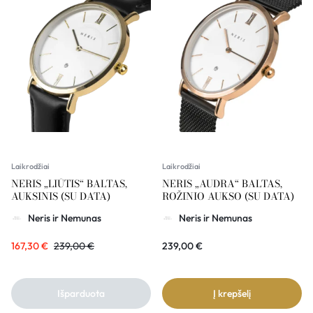
Laikrodžiai
Laikrodžiai
NERIS „LIŪTIS“ BALTAS,
NERIS „AUDRA“ BALTAS,
AUKSINIS (SU DATA)
ROŽINIO AUKSO (SU DATA)
Neris ir Nemunas
Neris ir Nemunas
167,30
€
239,00
€
239,00
€
Išparduota
Į krepšelį