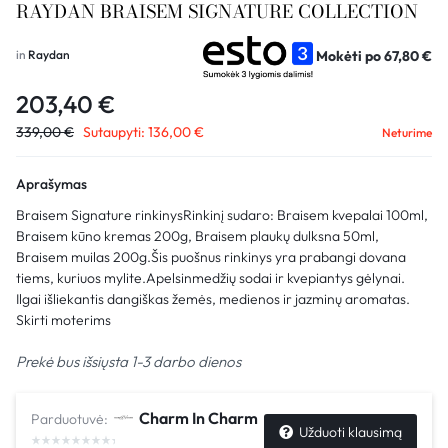
RAYDAN BRAISEM SIGNATURE COLLECTION
Mokėti po
67,80
€
in
Raydan
203,40
€
339,00
€
Sutaupyti:
136,00
€
Neturime
Aprašymas
Braisem Signature rinkinysRinkinį sudaro: Braisem kvepalai 100ml,
Braisem kūno kremas 200g, Braisem plaukų dulksna 50ml,
Braisem muilas 200g.Šis puošnus rinkinys yra prabangi dovana
tiems, kuriuos mylite.Apelsinmedžių sodai ir kvepiantys gėlynai.
Ilgai išliekantis dangiškas žemės, medienos ir jazminų aromatas.
Skirti moterims
Prekė bus išsiųsta 1-3 darbo dienos
Charm In Charm
Parduotuvė:
Užduoti klausimą