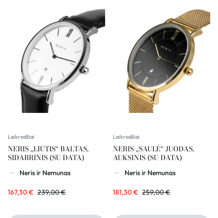
Laikrodžiai
Laikrodžiai
NERIS „LIŪTIS“ BALTAS,
NERIS „SAULĖ“ JUODAS,
SIDABRINIS (SU DATA)
AUKSINIS (SU DATA)
Neris ir Nemunas
Neris ir Nemunas
167,30
€
239,00
€
181,30
€
259,00
€