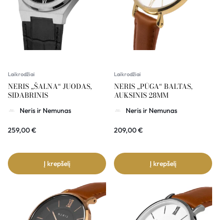
Laikrodžiai
Laikrodžiai
NERIS „ŠALNA“ JUODAS,
NERIS „PŪGA“ BALTAS,
SIDABRINIS
AUKSINIS 28MM
Neris ir Nemunas
Neris ir Nemunas
259,00
€
209,00
€
Į krepšelį
Į krepšelį