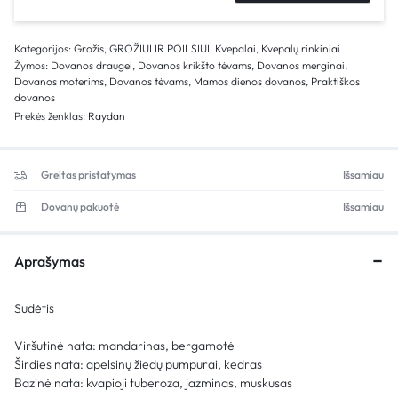
Kategorijos:
Grožis
,
GROŽIUI IR POILSIUI
,
Kvepalai
,
Kvepalų rinkiniai
Žymos:
Dovanos draugei
,
Dovanos krikšto tėvams
,
Dovanos merginai
,
Dovanos moterims
,
Dovanos tėvams
,
Mamos dienos dovanos
,
Praktiškos
dovanos
Prekės ženklas:
Raydan
Greitas pristatymas
Išsamiau
Dovanų pakuotė
Išsamiau
Aprašymas
Sudėtis
Viršutinė nata: mandarinas, bergamotė
Širdies nata: apelsinų žiedų pumpurai, kedras
Bazinė nata: kvapioji tuberoza, jazminas, muskusas