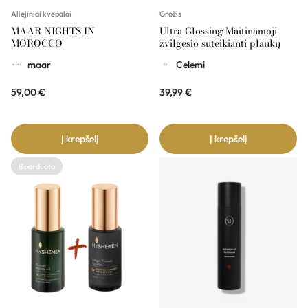
Aliejiniai kvepalai
Grožis
MAAR NIGHTS IN
Ultra Glossing Maitinamoji
MOROCCO
žvilgesio suteikianti plaukų
kaukė su makadamijų aliejumi
maar
Celemi
200ml CELEMI
59,00
€
39,99
€
Į krepšelį
Į krepšelį
Išparduota