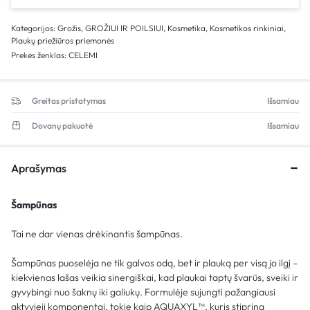
Kategorijos:
Grožis
,
GROŽIUI IR POILSIUI
,
Kosmetika
,
Kosmetikos rinkiniai
,
Plaukų priežiūros priemonės
Prekės ženklas:
CELEMI
Greitas pristatymas
Išsamiau
Dovanų pakuotė
Išsamiau
Aprašymas
Šampūnas
Tai ne dar vienas drėkinantis šampūnas.
Šampūnas puoselėja ne tik galvos odą, bet ir plauką per visą jo ilgį –
kiekvienas lašas veikia sinergiškai, kad plaukai taptų švarūs, sveiki ir
gyvybingi nuo šaknų iki galiukų. Formulėje sujungti pažangiausi
aktyvieji komponentai, tokie kaip AQUAXYL™, kuris stiprina