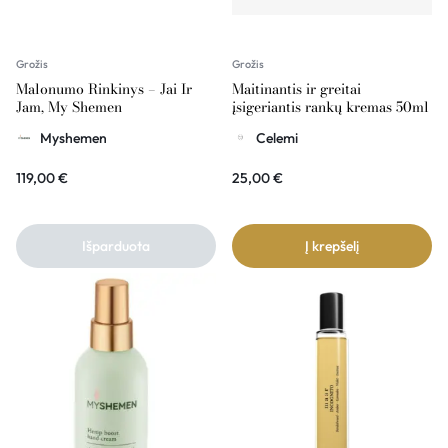
Grožis
Grožis
Malonumo Rinkinys – Jai Ir
Maitinantis ir greitai
Jam, My Shemen
įsigeriantis rankų kremas 50ml
CELEMI
Myshemen
Celemi
119,00
€
25,00
€
Išparduota
Į krepšelį