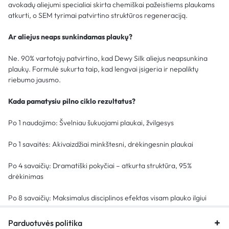
avokadų aliejumi specialiai skirta chemiškai pažeistiems plaukams
atkurti, o SEM tyrimai patvirtino struktūros regeneraciją.
Ar aliejus neaps sunkindamas plaukų?
Ne. 90% vartotojų patvirtino, kad Dewy Silk aliejus neapsunkina
plaukų. Formulė sukurta taip, kad lengvai įsigeria ir nepaliktų
riebumo jausmo.
Kada pamatysiu pilno ciklo rezultatus?
Po 1 naudojimo: Švelniau šukuojami plaukai, žvilgesys
Po 1 savaitės: Akivaizdžiai minkštesni, drėkingesnin plaukai
Po 4 savaičių: Dramatiški pokyčiai – atkurta struktūra, 95%
drėkinimas
Po 8 savaičių: Maksimalus disciplinos efektas visam plauko ilgiui
Parduotuvės politika