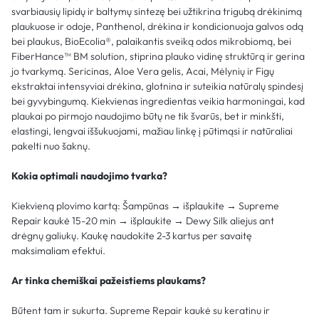
svarbiausių lipidų ir baltymų sintezę bei užtikrina trigubą drėkinimą
plaukuose ir odoje, Panthenol, drėkina ir kondicionuoja galvos odą
bei plaukus, BioEcolia®, palaikantis sveiką odos mikrobiomą, bei
FiberHance™ BM solution, stiprina plauko vidinę struktūrą ir gerina
jo tvarkymą. Sericinas, Aloe Vera gelis, Acai, Mėlynių ir Figų
ekstraktai intensyviai drėkina, glotnina ir suteikia natūralų spindesį
bei gyvybingumą. Kiekvienas ingredientas veikia harmoningai, kad
plaukai po pirmojo naudojimo būtų ne tik švarūs, bet ir minkšti,
elastingi, lengvai iššukuojami, mažiau linkę į pūtimąsi ir natūraliai
pakelti nuo šaknų.
Kokia optimali naudojimo tvarka?
Kiekvieną plovimo kartą: Šampūnas → išplaukite → Supreme
Repair kaukė 15-20 min → išplaukite → Dewy Silk aliejus ant
drėgnų galiukų. Kaukę naudokite 2-3 kartus per savaitę
maksimaliam efektui.
Ar tinka chemiškai pažeistiems plaukams?
Būtent tam ir sukurta. Supreme Repair kaukė su keratinu ir