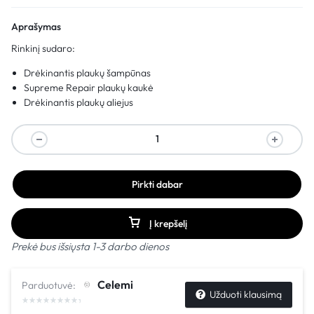
Aprašymas
Rinkinį sudaro:
Drėkinantis plaukų šampūnas
Supreme Repair plaukų kaukė
Drėkinantis plaukų aliejus
Pirkti dabar
Į krepšelį
Prekė bus išsiųsta 1-3 darbo dienos
Celemi
Parduotuvė:
Užduoti klausimą