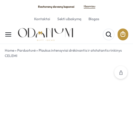
Išsamiau
Restoranų dovanų kuponai
Kontaktai
Sekti užsakymą
Blogas
Home
»
Parduotuvė
»
Plaukus intensyviai drėkinantis ir atstatantis rinkinys
CELEMI