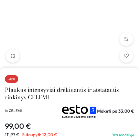
-12%
Plaukus intensyviai drėkinantis ir atstatantis
rinkinys CELEMI
Mokėti po
33,00
€
in
CELEMI
99,00
€
111,97
€
Sutaupyti:
12,00
€
Yra sandėlyje