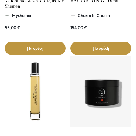
Malonumo Masažo Aliejus, My
RAYDAN AYNAZ 100ml
Shemen
Myshemen
Charm In Charm
55,00
€
154,00
€
Į krepšelį
Į krepšelį