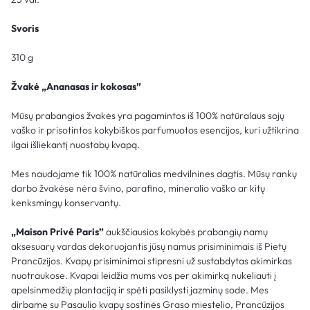
Svoris
310 g
Žvakė „Ananasas ir kokosas”
Mūsų prabangios žvakės yra pagamintos iš 100% natūralaus sojų
vaško ir prisotintos kokybiškos parfumuotos esencijos, kuri užtikrina
ilgai išliekantį nuostabų kvapą.
Mes naudojame tik 100% natūralias medvilnines dagtis. Mūsų rankų
darbo žvakėse nėra švino, parafino, mineralio vaško ar kitų
kenksmingų konservantų.
„Maison Privé Paris”
aukščiausios kokybės prabangių namų
aksesuarų vardas dekoruojantis jūsų namus prisiminimais iš Pietų
Prancūzijos. Kvapų prisiminimai stipresni už sustabdytas akimirkas
nuotraukose. Kvapai leidžia mums vos per akimirką nukeliauti į
apelsinmedžių plantaciją ir spėti pasiklysti jazminų sode. Mes
dirbame su Pasaulio kvapų sostinės Graso miestelio, Prancūzijos