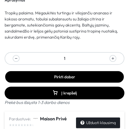
Aprašymas
Tropikų palaima. Mėgaukitės turtingu ir viliojančiu ananaso ir
kokoso aromatu, tobulai subalansuotu su žaliaja citrina ir
bergamote, suteikiančiomis gaivų akcentą. Baltųjų jazminų,
sandalmedžio ir lelijos gėlių potoniai sustiprina tropinę nuotaiką,
sukurdami erdvę, primenančią Karibų rojų.
Pirkti dabar
Į krepšelį
Prekė bus išsiųsta 1-3 darbo dienos
Maison Privé
Parduotuvė:
Užduoti klausimą