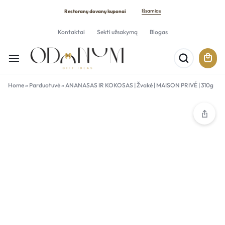
Išsamiau
Restoranų dovanų kuponai
Kontaktai
Sekti užsakymą
Blogas
Home
»
Parduotuvė
»
ANANASAS IR KOKOSAS | Žvakė | MAISON PRIVÉ | 310g