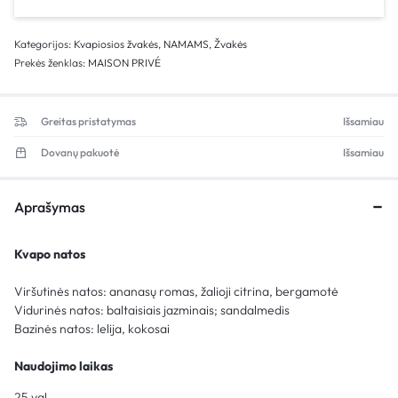
Kategorijos:
Kvapiosios žvakės
,
NAMAMS
,
Žvakės
Prekės ženklas:
MAISON PRIVÉ
Greitas pristatymas
Išsamiau
Dovanų pakuotė
Išsamiau
Aprašymas
Kvapo natos
Viršutinės natos: ananasų romas, žalioji citrina, bergamotė
Vidurinės natos: baltaisiais jazminais; sandalmedis
Bazinės natos: lelija, kokosai
Naudojimo laikas
25 val.