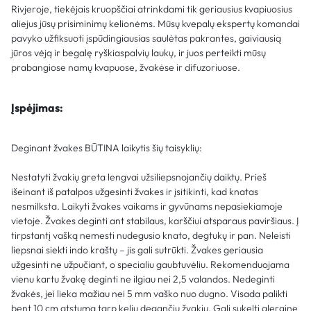
Rivjeroje, tiekėjais kruopščiai atrinkdami tik geriausius kvapiuosius
aliejus jūsų prisiminimų kelionėms. Mūsų kvepalų ekspertų komandai
pavyko užfiksuoti įspūdingiausias saulėtas pakrantes, gaiviausią
jūros vėją ir begalę ryškiaspalvių laukų, ir juos perteikti mūsų
prabangiose namų kvapuose, žvakėse ir difuzoriuose.
Įspėjimas:
Deginant žvakes BŪTINA laikytis šių taisyklių:
Nestatyti žvakių greta lengvai užsiliepsnojančių daiktų. Prieš
išeinant iš patalpos užgesinti žvakes ir įsitikinti, kad knatas
nesmilksta. Laikyti žvakes vaikams ir gyvūnams nepasiekiamoje
vietoje. Žvakes deginti ant stabilaus, karščiui atsparaus paviršiaus. Į
tirpstantį vašką nemesti nudegusio knato, degtukų ir pan. Neleisti
liepsnai siekti indo kraštų – jis gali sutrūkti. Žvakes geriausia
užgesinti ne užpučiant, o specialiu gaubtuvėliu. Rekomenduojama
vienu kartu žvakę deginti ne ilgiau nei 2,5 valandos. Nedeginti
žvakės, jei lieka mažiau nei 5 mm vaško nuo dugno. Visada palikti
bent 10 cm atstumą tarp kelių degančių žvakių. Gali sukelti alerginę