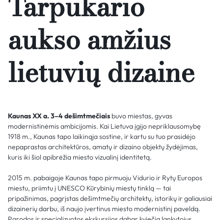
Tarpukario
aukso amžius
lietuvių dizaine
Kaunas XX a. 3–4 dešimtmečiais
buvo miestas, gyvas
modernistinėmis ambicijomis. Kai Lietuva įgijo nepriklausomybę
1918 m., Kaunas tapo laikinąja sostine, ir kartu su tuo prasidėjo
nepaprastas architektūros, amatų ir dizaino objektų žydėjimas,
kuris iki šiol apibrėžia miesto vizualinį identitetą.
2015 m. pabaigoje Kaunas tapo pirmuoju Vidurio ir Rytų Europos
miestu, priimtu į UNESCO Kūrybinių miestų tinklą — tai
pripažinimas, pagrįstas dešimtmečių architektų, istorikų ir galiausiai
dizainerių darbu, iš naujo įvertinus miesto modernistinį paveldą.
Parodos ir specializuotos ekskursijos dabar kviečia lankytojus