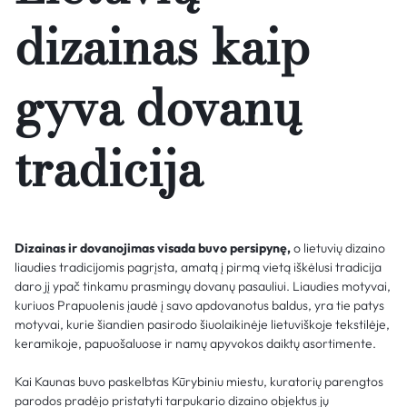
dizainas kaip
gyva dovanų
tradicija
Dizainas ir dovanojimas visada buvo persipynę,
o lietuvių dizaino
liaudies tradicijomis pagrįsta, amatą į pirmą vietą iškėlusi tradicija
daro jį ypač tinkamu prasmingų dovanų pasauliui. Liaudies motyvai,
kuriuos Prapuolenis įaudė į savo apdovanotus baldus, yra tie patys
motyvai, kurie šiandien pasirodo šiuolaikinėje lietuviškoje tekstilėje,
keramikoje, papuošaluose ir namų apyvokos daiktų asortimente.
Kai Kaunas buvo paskelbtas Kūrybiniu miestu, kuratorių parengtos
parodos pradėjo pristatyti tarpukario dizaino objektus jų