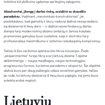
holistinis kūrybiškumo ugdymas apribojimų sąlygomis.
Absolventai, įžengę į darbo rinką, susidūrė su skaudžiu
paradoksu.
Vadinami „menininkais-konstruktoriais", jie
pastebėdavo, kad gamyklų ir biurų vadovai dažnai nesuprasdavo,
ką dizaineriai iš tiesų daro — ir dažnai neįvertindavo jų darbo.
Įtampa tarp modernistinių dizaino ambicijų ir žemos kokybės
pramoninės gamybos buvo nuolatinė, kaip ir atotrūkis tarp
profesionalaus meistriškumo ir sistemos reikalaujamų kompromisų.
Tačiau iš šios varžomos aplinkos kilo tikros inovacijos. Žodis
„eksperimentas" turėjo tikrą svorį lietuvių dizaine 7-ajame
dešimtmetyje — naujos medžiagos, naujos technologijos,
progresyvios formos, kuriamos parodoms ir eksportui. Šie objektai
dažnai buvo per daug pažangūs vidaus sovietinei gamybai, tačiau
jie rodė, ko lietuvių dizaineriai iš tiesų buvo pajėgūs, kai jiems buvo
suteikta erdvė mąstyti.
Lietuvių