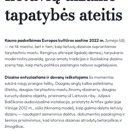
tapatybės ateitis
Kauno paskelbimas Europos kultūros sostine 2022 m.
žymėjo lūžį
— ne tik miestui, bet ir tam, kaip lietuvių dizainas suprantamas
tarptautiniu mastu. Renginys atkreipė ilgalaikį dėmesį į tarpukario
modernistinį paveldą, gyvas amatų tradicijas ir šiuolaikinę dizaino
sceną taip, kaip metų politikos pastangos nebuvo sugebėjusios.
Dizaino entuziastams ir dovanų ieškotojams
šis momentas
sukūrė naujų prieigos taškų. Daugiau anglų kalba pateikiamų
išteklių, daugiau tarptautiniu mastu žinomų dizainerių, daugiau
kuruotų dizaino objektų, prieinamų už Lietuvos ribų. Julijaus
Balčikonio audiovizualinė instaliacija, pristatyta Artifex galerijoje
Vilniuje 2012 m., siūlo įtikinamą modelį, kaip galima dalytis lietuvių
dizainu — naudojant asmeninius daiktus, dokumentinį pasakojimą ir
šeimos prisiminimus, kad istorinis dizainas atrodytų betarpiškas ir
žmogiškas.