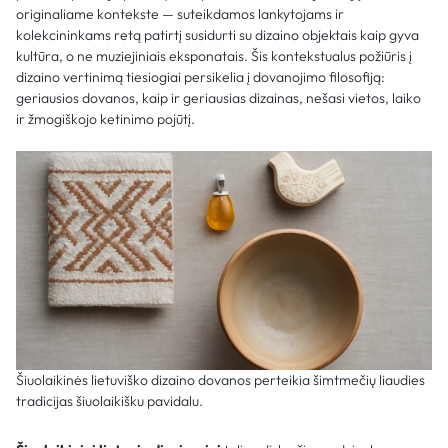
originaliame kontekste — suteikdamos lankytojams ir
kolekcininkams retą patirtį susidurti su dizaino objektais kaip gyva
kultūra, o ne muziejiniais eksponatais. Šis kontekstualus požiūris į
dizaino vertinimą tiesiogiai persikelia į dovanojimo filosofiją:
geriausios dovanos, kaip ir geriausias dizainas, nešasi vietos, laiko
ir žmogiškojo ketinimo pojūtį.
Šiuolaikinės lietuviško dizaino dovanos perteikia šimtmečių liaudies
tradicijas šiuolaikišku pavidalu.