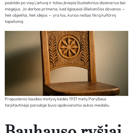
pasklido po visą Lietuvą ir toliau įkvepia šiuolaikinius dizainerius bei
mėgėjus. Jo darbas primena, kad ilgiausiai išliekančios dovanos —
tiek objektai, tiek idėjos — yra tos, kurios nešasi tikrą kultūrinį
tapatumą.
Prapuolenio liaudies motyvų kėdės 1937 metų Paryžiaus
tarptautinėje parodoje buvo apdovanotos aukso medaliu.
Bauhauso ryšiai