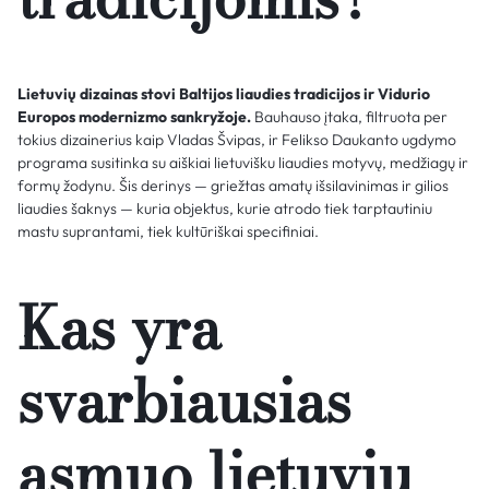
Lietuvių dizainas stovi Baltijos liaudies tradicijos ir Vidurio
Europos modernizmo sankryžoje.
Bauhauso įtaka, filtruota per
tokius dizainerius kaip Vladas Švipas, ir Felikso Daukanto ugdymo
programa susitinka su aiškiai lietuvišku liaudies motyvų, medžiagų ir
formų žodynu. Šis derinys — griežtas amatų išsilavinimas ir gilios
liaudies šaknys — kuria objektus, kurie atrodo tiek tarptautiniu
mastu suprantami, tiek kultūriškai specifiniai.
Kas yra
svarbiausias
asmuo lietuvių