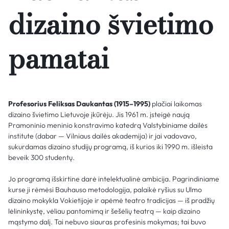
dizaino švietimo
pamatai
Profesorius Feliksas Daukantas (1915–1995)
plačiai laikomas
dizaino švietimo Lietuvoje įkūrėju. Jis 1961 m. įsteigė naują
Pramoninio meninio konstravimo katedrą Valstybiniame dailės
institute (dabar — Vilniaus dailės akademija) ir jai vadovavo,
sukurdamas dizaino studijų programą, iš kurios iki 1990 m. išleista
beveik 300 studentų.
Jo programą išskirtine darė intelektualinė ambicija. Pagrindiniame
kurse ji rėmėsi Bauhauso metodologija, palaikė ryšius su Ulmo
dizaino mokykla Vokietijoje ir apėmė teatro tradicijas — iš pradžių
lėlininkystę, vėliau pantomimą ir šešėlių teatrą — kaip dizaino
mąstymo dalį. Tai nebuvo siauras profesinis mokymas; tai buvo