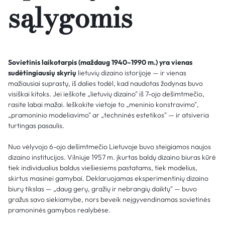
sąlygomis
Sovietinis laikotarpis (maždaug 1940–1990 m.) yra vienas
sudėtingiausių skyrių
lietuvių dizaino istorijoje — ir vienas
mažiausiai suprastų, iš dalies todėl, kad naudotas žodynas buvo
visiškai kitoks. Jei ieškote „lietuvių dizaino" iš 7-ojo dešimtmečio,
rasite labai mažai. Ieškokite vietoje to „meninio konstravimo",
„pramoninio modeliavimo" ar „techninės estetikos" — ir atsiveria
turtingas pasaulis.
Nuo vėlyvojo 6-ojo dešimtmečio Lietuvoje buvo steigiamos naujos
dizaino institucijos. Vilniuje 1957 m. įkurtas baldų dizaino biuras kūrė
tiek individualius baldus viešiesiems pastatams, tiek modelius,
skirtus masinei gamybai. Deklaruojamas eksperimentinių dizaino
biurų tikslas — „daug gerų, gražių ir nebrangių daiktų" — buvo
gražus savo siekiamybe, nors beveik neįgyvendinamas sovietinės
pramoninės gamybos realybėse.