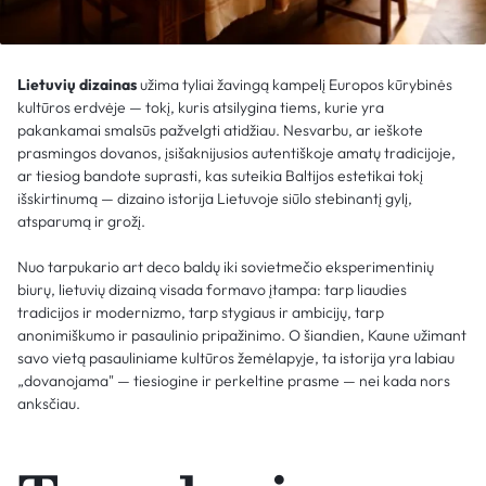
Lietuvių dizainas
užima tyliai žavingą kampelį Europos kūrybinės
kultūros erdvėje — tokį, kuris atsilygina tiems, kurie yra
pakankamai smalsūs pažvelgti atidžiau. Nesvarbu, ar ieškote
prasmingos dovanos, įsišaknijusios autentiškoje amatų tradicijoje,
ar tiesiog bandote suprasti, kas suteikia Baltijos estetikai tokį
išskirtinumą — dizaino istorija Lietuvoje siūlo stebinantį gylį,
atsparumą ir grožį.
Nuo tarpukario art deco baldų iki sovietmečio eksperimentinių
biurų, lietuvių dizainą visada formavo įtampa: tarp liaudies
tradicijos ir modernizmo, tarp stygiaus ir ambicijų, tarp
anonimiškumo ir pasaulinio pripažinimo. O šiandien, Kaune užimant
savo vietą pasauliniame kultūros žemėlapyje, ta istorija yra labiau
„dovanojama" — tiesiogine ir perkeltine prasme — nei kada nors
anksčiau.