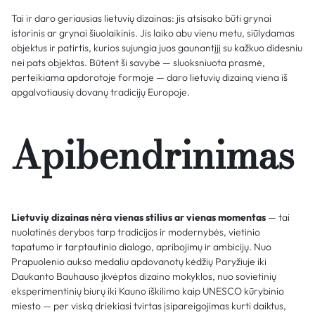
Tai ir daro geriausias lietuvių dizainas: jis atsisako būti grynai
istorinis ar grynai šiuolaikinis. Jis laiko abu vienu metu, siūlydamas
objektus ir patirtis, kurios sujungia juos gaunantįjį su kažkuo didesniu
nei pats objektas. Būtent ši savybė — sluoksniuota prasmė,
perteikiama apdorotoje formoje — daro lietuvių dizainą viena iš
apgalvotiausių dovanų tradicijų Europoje.
Apibendrinimas
Lietuvių dizainas nėra vienas stilius ar vienas momentas
— tai
nuolatinės derybos tarp tradicijos ir modernybės, vietinio
tapatumo ir tarptautinio dialogo, apribojimų ir ambicijų. Nuo
Prapuolenio aukso medaliu apdovanotų kėdžių Paryžiuje iki
Daukanto Bauhauso įkvėptos dizaino mokyklos, nuo sovietinių
eksperimentinių biurų iki Kauno iškilimo kaip UNESCO kūrybinio
miesto — per viską driekiasi tvirtas įsipareigojimas kurti daiktus,