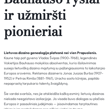
ir užmiršti
pionieriai
Lietuvos dizaino genealogija platesnė nei vien Prapuolenis.
Kaune taip pat gyveno Vladas Švipas (1900–1968), legendinės
Vokietijos Bauhauso mokyklos absolventas, kurio išsilavinimas
susiejo lietuvišką dizaino mąstymą su pažangiausiomis to laikotarpio
Europos srovėmis. Reklamos dizaineris Jonas Juozas Burba (1907–
1952) ir Petras Rimša (1881–1961), Uracho sosto kūrėjas, papildo
nepaprastą tarpukario talentų žvaigždyną.
Šie vardai svarbūs, nes jie atskleidžia kažką esminį: lietuvių dizainas
niekada neegzistavo izoliacijoje. Jis visada buvo dialogas su plačiais
Europos ir pasauliniais judėjimais — įsisavindamas tarptautines