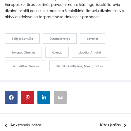
Europos kultūros sostinės pavadinimai reikšmingai iškėlė lietuvių
dizaino profilį pasauliniu mastu, o šiuolaikiniai lietuvių dizaineriai vis
aktyviau dalyvauja tarptautinėse rinkose ir parodose.
Baltijos KultūRa
Dizaino Istorija
dovanos
Europos Dizainas
Kaunas
Liaudies Amatai
LietuvišKas Dizainas
UNESCO KūRybinių Miestų Tinklas
Ankstesnis įrašas
Kitas įrašas