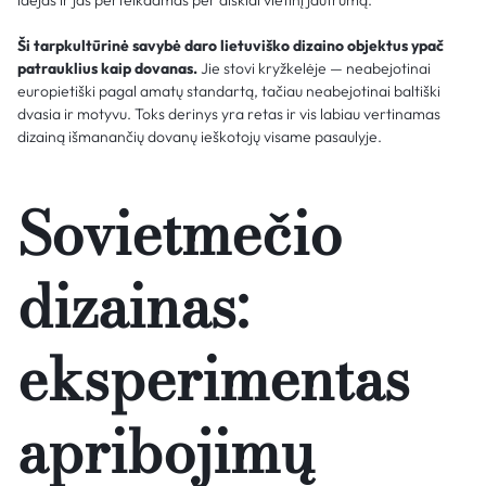
idėjas ir jas perteikdamas per aiškiai vietinį jautrumą.
Ši tarpkultūrinė savybė daro lietuviško dizaino objektus ypač
patrauklius kaip dovanas.
Jie stovi kryžkelėje — neabejotinai
europietiški pagal amatų standartą, tačiau neabejotinai baltiški
dvasia ir motyvu. Toks derinys yra retas ir vis labiau vertinamas
dizainą išmanančių dovanų ieškotojų visame pasaulyje.
Sovietmečio
dizainas:
eksperimentas
apribojimų