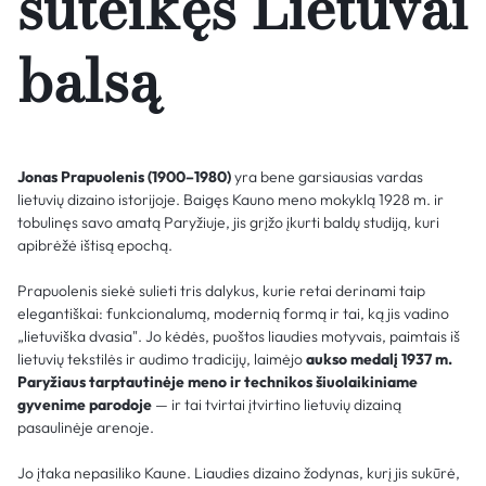
suteikęs Lietuvai
balsą
Jonas Prapuolenis (1900–1980)
yra bene garsiausias vardas
lietuvių dizaino istorijoje. Baigęs Kauno meno mokyklą 1928 m. ir
tobulinęs savo amatą Paryžiuje, jis grįžo įkurti baldų studiją, kuri
apibrėžė ištisą epochą.
Prapuolenis siekė sulieti tris dalykus, kurie retai derinami taip
elegantiškai: funkcionalumą, modernią formą ir tai, ką jis vadino
„lietuviška dvasia". Jo kėdės, puoštos liaudies motyvais, paimtais iš
lietuvių tekstilės ir audimo tradicijų, laimėjo
aukso medalį 1937 m.
Paryžiaus tarptautinėje meno ir technikos šiuolaikiniame
gyvenime parodoje
— ir tai tvirtai įtvirtino lietuvių dizainą
pasaulinėje arenoje.
Jo įtaka nepasiliko Kaune. Liaudies dizaino žodynas, kurį jis sukūrė,