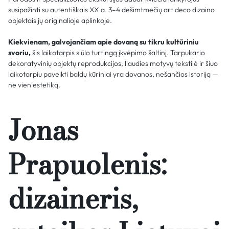
susipažinti su autentiškais XX a. 3–4 dešimtmečių art deco dizaino
objektais jų originalioje aplinkoje.
Kiekvienam, galvojančiam apie dovaną su tikru kultūriniu
svoriu,
šis laikotarpis siūlo turtingą įkvėpimo šaltinį. Tarpukario
dekoratyvinių objektų reprodukcijos, liaudies motyvų tekstilė ir šiuo
laikotarpiu paveikti baldų kūriniai yra dovanos, nešančios istoriją —
ne vien estetiką.
Jonas
Prapuolenis:
dizaineris,