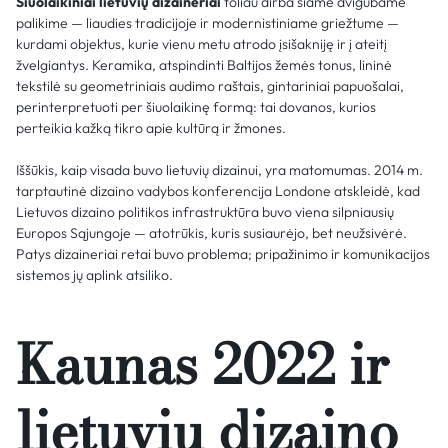
Šiuolaikiniai lietuvių dizaineriai
toliau dirba šiame dvigubame
palikime — liaudies tradicijoje ir modernistiniame griežtume —
kurdami objektus, kurie vienu metu atrodo įsišakniję ir į ateitį
žvelgiantys. Keramika, atspindinti Baltijos žemės tonus, lininė
tekstilė su geometriniais audimo raštais, gintariniai papuošalai,
perinterpretuoti per šiuolaikinę formą: tai dovanos, kurios
perteikia kažką tikro apie kultūrą ir žmones.
Iššūkis, kaip visada buvo lietuvių dizainui, yra matomumas. 2014 m.
tarptautinė dizaino vadybos konferencija Londone atskleidė, kad
Lietuvos dizaino politikos infrastruktūra buvo viena silpniausių
Europos Sąjungoje — atotrūkis, kuris susiaurėjo, bet neužsivėrė.
Patys dizaineriai retai buvo problema; pripažinimo ir komunikacijos
sistemos jų aplink atsiliko.
Kaunas 2022 ir
lietuvių dizaino