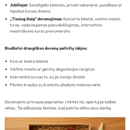
Jubiliejai:
Savaitgalio kelionės, privati vakarienė, puodžiaus ar
tapybos kursas dviems
„Tiesiog šiaip" dovanojimas:
Koncerto bilietai, vietinis maisto
turas, vadovaujamas pasivaikščiojimas, internetinio
meistriškumo kurso prenumerata
Biudžetui draugiškos dovanų patirčių idėjos:
Kino ar teatro bilietai
Vietinis maisto ar gėrimų degustacijos renginys
Internetinis kursas to, ko jie norėjo išmokti
Pikniko krepšys su iš anksto užsakyta malonia vieta
Dovanojimo principas paprastas: rinkitės tai, apie ką jie kalbės
vėliau. Tai aiškiausias ženklas, kad patirtis atliko savo darbą.