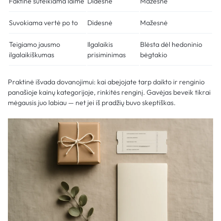
Faktinė suteikiama laimė
Didesnė
Mažesnė
Suvokiama vertė po to
Didesnė
Mažesnė
Teigiamo jausmo
Ilgalaikis
Blėsta dėl hedoninio
ilgalaikiškumas
prisiminimas
bėgtakio
Praktinė išvada dovanojimui: kai abejojate tarp daikto ir renginio
panašioje kainų kategorijoje, rinkitės renginį. Gavėjas beveik tikrai
mėgausis juo labiau — net jei iš pradžių buvo skeptiškas.