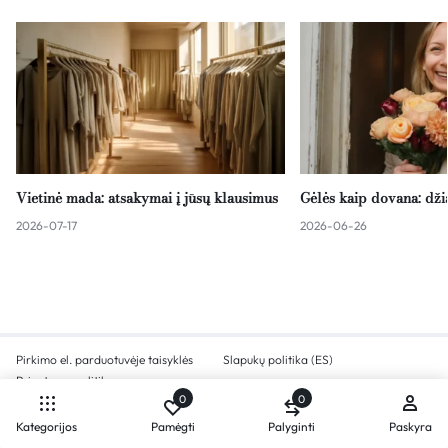
Vietinė mada: atsakymai į jūsų klausimus
Gėlės kaip dovana: dž
2026-07-17
2026-06-26
Pirkimo el. parduotuvėje taisyklės
Slapukų politika (ES)
Privatumo politika
0
0
Kategorijos
Pamėgti
Palyginti
Paskyra
Palyginkite produktus