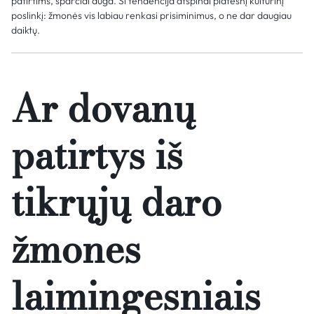
patirtims, sparčiai auga. Ši tendencija atspindi platesnį kultūrinį
poslinkį: žmonės vis labiau renkasi prisiminimus, o ne dar daugiau
daiktų.
Ar dovanų
patirtys iš
tikrųjų daro
žmones
laimingesniais