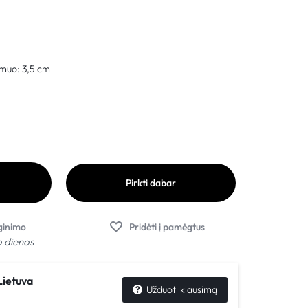
muo: 3,5 cm
Pirkti dabar
o dienos
ietuva
Užduoti klausimą