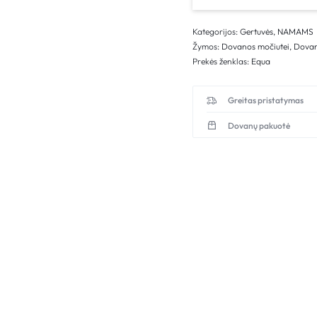
Kategorijos:
Gertuvės
,
NAMAMS
Žymos:
Dovanos močiutei
,
Dovan
Prekės ženklas:
Equa
Greitas pristatymas
Dovanų pakuotė