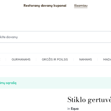
Restoranų dovanų kuponai
Išsamiau
E
GURMANAMS
GROŽIS IR POILSIS
NAMAMS
MAD
SPA
vimų sąrašą
Stiklo gert
in
Equa