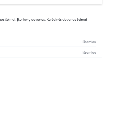
os šeimai
,
Įkurtuvių dovanos
,
Kalėdinės dovanos šeimai
Išsamiau
Išsamiau