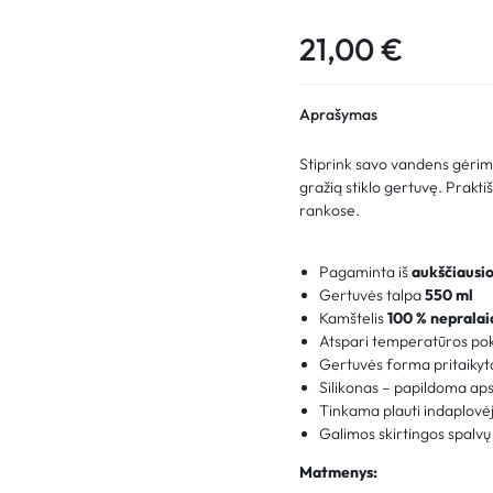
21,00
€
Aprašymas
Stiprink savo vandens gėrimo
gražią stiklo gertuvę. Praktiš
rankose.
Pagaminta iš
aukščiausio
Gertuvės talpa
5
50 ml
Kamštelis
100 % nepralai
Atspari temperatūros pok
Gertuvės forma pritaikyt
Silikonas – papildoma ap
Tinkama plauti indaplovė
Galimos skirtingos spalv
Matmenys: