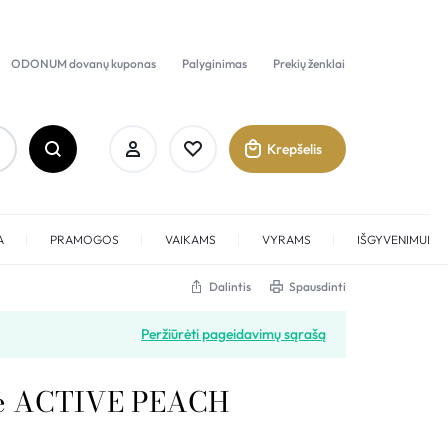
ODONUM dovanų kuponas
Palyginimas
Prekių ženklai
Krepšelis
A
PRAMOGOS
VAIKAMS
VYRAMS
IŠGYVENIMUI
Dalintis
Spausdinti
Prisijungti
Peržiūrėti pageidavimų sąrašą
Sukurti paskyrą
uvė ACTIVE PEACH
Pamėgti