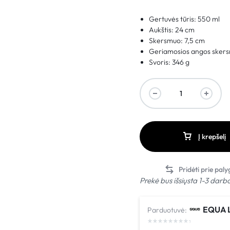
Gertuvės tūris: 550 ml
Aukštis: 24 cm
Skersmuo: 7,5 cm
Geriamosios angos skers
Svoris: 346 g
Į krepšelį
Prekė bus išsiųsta 1-3 darb
EQUA L
Parduotuvė: