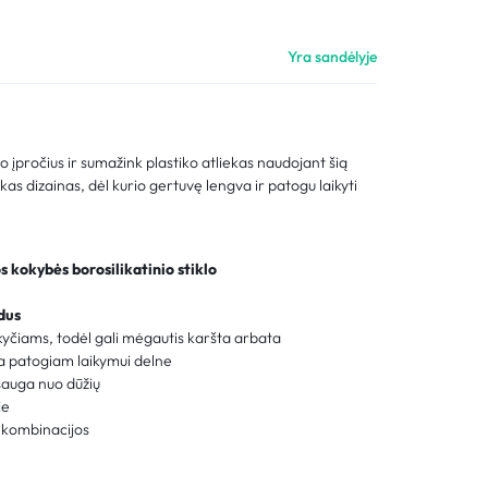
Palyginimas
Yra sandėlyje
Sekti užsakymą
Pagalba
 įpročius ir sumažink plastiko atliekas naudojant šią
kas dizainas, dėl kurio gertuvę lengva ir patogu laikyti
s kokybės borosilikatinio stiklo
dus
yčiams, todėl gali mėgautis karšta arbata
a patogiam laikymui delne
sauga nuo dūžių
je
ų kombinacijos