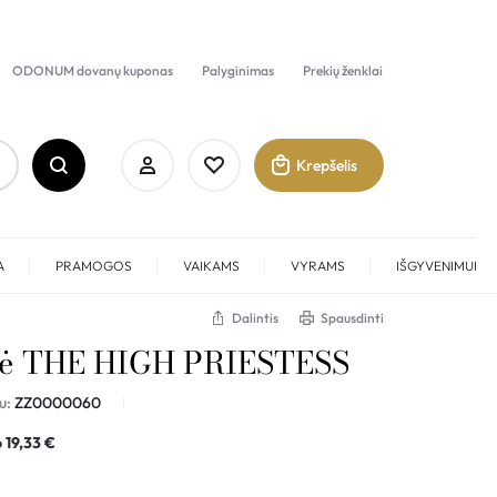
ODONUM dovanų kuponas
Palyginimas
Prekių ženklai
Krepšelis
A
PRAMOGOS
VAIKAMS
VYRAMS
IŠGYVENIMUI
Dalintis
Spausdinti
akė THE HIGH PRIESTESS
Prisijungti
u:
ZZ0000060
Sukurti paskyrą
o
19,33
€
Pamėgti