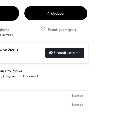
Pirkti dabar
o dienos
Like Spells
Užduoti klausimą
NAMAMS
,
Žvakės
a
,
Ramybės ir išminties magija
s
Išsamiau
Išsamiau