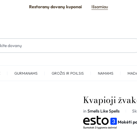
Restoranų dovanų kuponai
Išsamiau
E
GURMANAMS
GROŽIS IR POILSIS
NAMAMS
MAD
SPA
Kvapioji žv
in
Smells Like Spells
Sk
Mokėti p