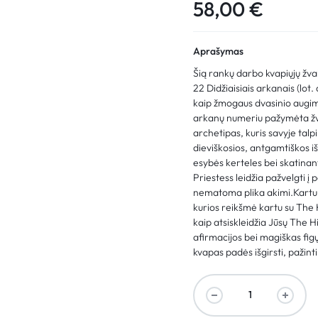
58,00
€
Aprašymas
Šią rankų darbo kvapiųjų žv
22 Didžiaisiais arkanais (lot.
kaip žmogaus dvasinio augim
arkanų numeriu pažymėta žvak
archetipas, kuris savyje talpi
dieviškosios, antgamtiškos iš
esybės kerteles bei skatinan
Priestess leidžia pažvelgti į p
nematoma plika akimi.Kartu s
kurios reikšmė kartu su The 
kaip atsiskleidžia Jūsų The 
afirmacijos bei magiškas figų
kvapas padės išgirsti, pažinti 