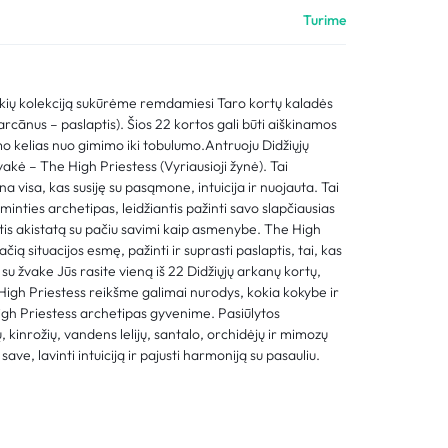
Palyginimas
Turime
Sekti užsakymą
Pagalba
akių kolekciją sukūrėme remdamiesi Taro kortų kaladės
 arcānus – paslaptis). Šios 22 kortos gali būti aiškinamos
o kelias nuo gimimo iki tobulumo.Antruoju Didžiųjų
ė – The High Priestess (Vyriausioji žynė). Tai
na visa, kas susiję su pasąmone, intuicija ir nuojauta. Tai
minties archetipas, leidžiantis pažinti savo slapčiausias
tis akistatą su pačiu savimi kaip asmenybe. The High
ačią situacijos esmę, pažinti ir suprasti paslaptis, tai, kas
u žvake Jūs rasite vieną iš 22 Didžiųjų arkanų kortų,
High Priestess reikšme galimai nurodys, kokia kokybe ir
High Priestess archetipas gyvenime. Pasiūlytos
, kinrožių, vandens lelijų, santalo, orchidėjų ir mimozų
save, lavinti intuiciją ir pajusti harmoniją su pasauliu.