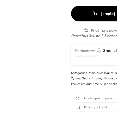
Į krepšelį
Prekė bus išsiųsta 1-3 darb
Smells 
Parduotuvė:
Kategorijos:
Kvapiosios žvakės
,
Žymos:
Grožio ir jaunystės magij
Prekės ženklas:
Smells Like Spell
Greitas pristatymas
Dovanų pakuotė