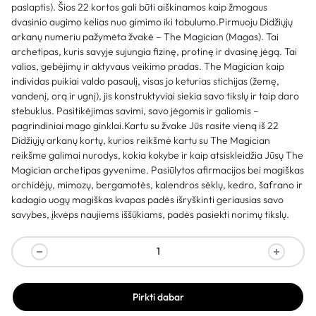
paslaptis). Šios 22 kortos gali būti aiškinamos kaip žmogaus
dvasinio augimo kelias nuo gimimo iki tobulumo.Pirmuoju Didžiųjų
arkanų numeriu pažymėta žvakė – The Magician (Magas). Tai
archetipas, kuris savyje sujungia fizinę, protinę ir dvasinę jėgą. Tai
valios, gebėjimų ir aktyvaus veikimo pradas. The Magician kaip
individas puikiai valdo pasaulį, visas jo keturias stichijas (žemę,
vandenį, orą ir ugnį), jis konstruktyviai siekia savo tikslų ir taip daro
stebuklus. Pasitikėjimas savimi, savo jėgomis ir galiomis –
pagrindiniai mago ginklai.Kartu su žvake Jūs rasite vieną iš 22
Didžiųjų arkanų kortų, kurios reikšmė kartu su The Magician
reikšme galimai nurodys, kokia kokybe ir kaip atsiskleidžia Jūsų The
Magician archetipas gyvenime. Pasiūlytos afirmacijos bei magiškas
orchidėjų, mimozų, bergamotės, kalendros sėklų, kedro, šafrano ir
kadagio uogų magiškas kvapas padės išryškinti geriausias savo
savybes, įkvėps naujiems iššūkiams, padės pasiekti norimų tikslų.
Pirkti dabar