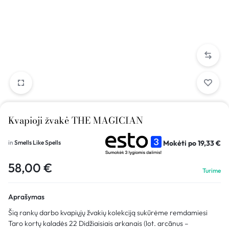
Kvapioji žvakė THE MAGICIAN
Mokėti po
19,33
€
in
Smells Like Spells
58,00
€
Turime
Aprašymas
Šią rankų darbo kvapiųjų žvakių kolekciją sukūrėme remdamiesi
Taro kortų kaladės 22 Didžiaisiais arkanais (lot. arcānus –