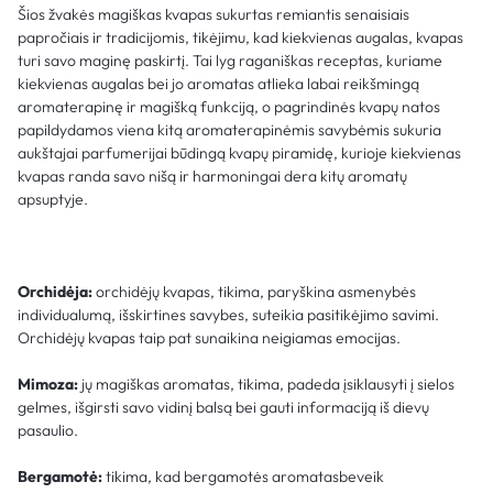
Šios žvakės magiškas kvapas sukurtas remiantis senaisiais
papročiais ir tradicijomis, tikėjimu, kad kiekvienas augalas, kvapas
turi savo maginę paskirtį. Tai lyg raganiškas receptas, kuriame
kiekvienas augalas bei jo aromatas atlieka labai reikšmingą
aromaterapinę ir magišką funkciją, o pagrindinės kvapų natos
papildydamos viena kitą aromaterapinėmis savybėmis sukuria
aukštajai parfumerijai būdingą kvapų piramidę, kurioje kiekvienas
kvapas randa savo nišą ir harmoningai dera kitų aromatų
apsuptyje.
Orchidėja:
orchidėjų kvapas, tikima, paryškina asmenybės
individualumą, išskirtines savybes, suteikia pasitikėjimo savimi.
Orchidėjų kvapas taip pat sunaikina neigiamas emocijas.
Mimoza:
jų magiškas aromatas, tikima, padeda įsiklausyti į sielos
gelmes, išgirsti savo vidinį balsą bei gauti informaciją iš dievų
pasaulio.
Bergamotė:
tikima, kad bergamotės aromatasbeveik