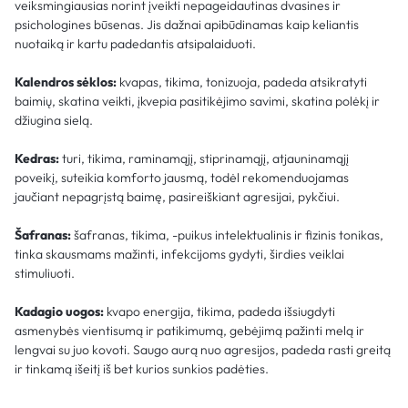
veiksmingiausias norint įveikti nepageidautinas dvasines ir
psichologines būsenas. Jis dažnai apibūdinamas kaip keliantis
nuotaiką ir kartu padedantis atsipalaiduoti.
Kalendros sėklos:
kvapas, tikima, tonizuoja, padeda atsikratyti
baimių, skatina veikti, įkvepia pasitikėjimo savimi, skatina polėkį ir
džiugina sielą.
Kedras:
turi, tikima, raminamąjį, stiprinamąjį, atjauninamąjį
poveikį, suteikia komforto jausmą, todėl rekomenduojamas
jaučiant nepagrįstą baimę, pasireiškiant agresijai, pykčiui.
Šafranas:
šafranas, tikima, -puikus intelektualinis ir fizinis tonikas,
tinka skausmams mažinti, infekcijoms gydyti, širdies veiklai
stimuliuoti.
Kadagio uogos:
kvapo energija, tikima, padeda išsiugdyti
asmenybės vientisumą ir patikimumą, gebėjimą pažinti melą ir
lengvai su juo kovoti. Saugo aurą nuo agresijos, padeda rasti greitą
ir tinkamą išeitį iš bet kurios sunkios padėties.