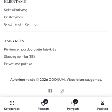
KLIENTAMS
Sekti užsakymą
Pristatymas
Grąžinimai ir Keitimai
TAISYKLĖS
Pirkimo el. parduotuvėje taisyklės
Slapukų politika (ES)
Privatumo politika
Autorinės teisės © 2026 ODONUM, Visos teisės saugomos.
0
0
Kategorijos
Pamėgti
Palyginti
Paskyra
Palyginkite produktus