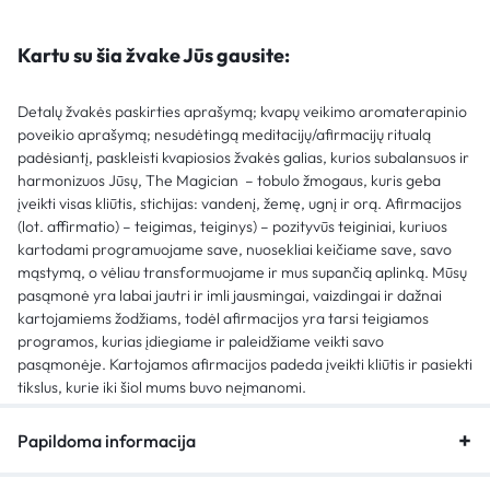
Kartu su šia žvake Jūs gausite:
Detalų žvakės paskirties aprašymą; kvapų veikimo aromaterapinio
poveikio aprašymą; nesudėtingą meditacijų/afirmacijų ritualą
padėsiantį, paskleisti kvapiosios žvakės galias, kurios subalansuos ir
harmonizuos Jūsų, The Magician – tobulo žmogaus, kuris geba
įveikti visas kliūtis, stichijas: vandenį, žemę, ugnį ir orą. Afirmacijos
(lot. affirmatio) – teigimas, teiginys) – pozityvūs teiginiai, kuriuos
kartodami programuojame save, nuosekliai keičiame save, savo
mąstymą, o vėliau transformuojame ir mus supančią aplinką. Mūsų
pasąmonė yra labai jautri ir imli jausmingai, vaizdingai ir dažnai
kartojamiems žodžiams, todėl afirmacijos yra tarsi teigiamos
programos, kurias įdiegiame ir paleidžiame veikti savo
pasąmonėje. Kartojamos afirmacijos padeda įveikti kliūtis ir pasiekti
tikslus, kurie iki šiol mums buvo neįmanomi.
Papildoma informacija