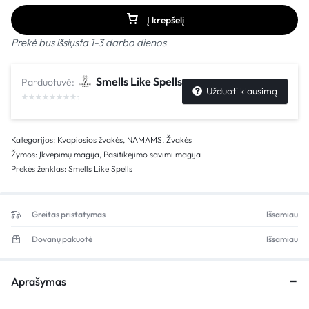
Į krepšelį
Prekė bus išsiųsta 1-3 darbo dienos
Smells Like Spells
Parduotuvė:
Užduoti klausimą
Kategorijos:
Kvapiosios žvakės
,
NAMAMS
,
Žvakės
Žymos:
Įkvėpimų magija
,
Pasitikėjimo savimi magija
Prekės ženklas:
Smells Like Spells
Greitas pristatymas
Išsamiau
Dovanų pakuotė
Išsamiau
Aprašymas