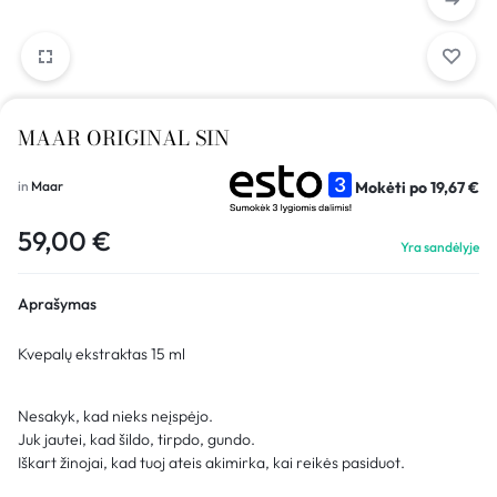
MAAR ORIGINAL SIN
Mokėti po
19,67
€
in
Maar
59,00
€
Yra sandėlyje
Aprašymas
Kvepalų ekstraktas 15 ml
Nesakyk, kad nieks neįspėjo.
Juk jautei, kad šildo, tirpdo, gundo.
Iškart žinojai, kad tuoj ateis akimirka, kai reikės pasiduot.