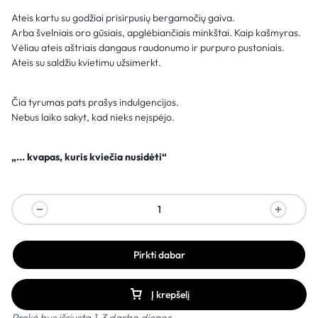
Ateis kartu su godžiai prisirpusių bergamočių gaiva.
Arba švelniais oro gūsiais, apglėbiančiais minkštai. Kaip kašmyras.
Vėliau ateis aštriais dangaus raudonumo ir purpuro pustoniais.
Ateis su saldžiu kvietimu užsimerkt.
Čia tyrumas pats prašys indulgencijos.
Nebus laiko sakyt, kad nieks neįspėjo.
„... kvapas, kuris kviečia nusidėti“
Pirkti dabar
Į krepšelį
Prekė bus išsiųsta 1-3 darbo dienos