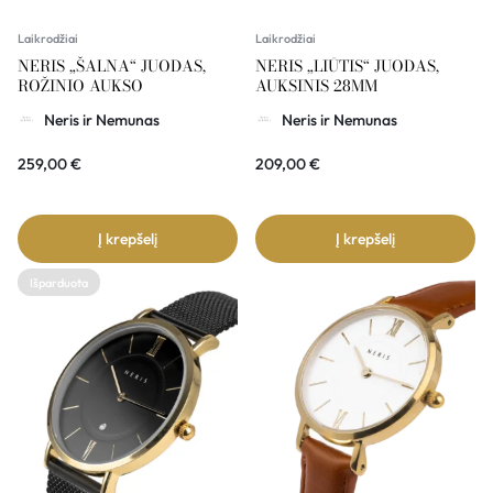
Laikrodžiai
Laikrodžiai
NERIS „ŠALNA“ JUODAS,
NERIS „LIŪTIS“ JUODAS,
ROŽINIO AUKSO
AUKSINIS 28MM
Neris ir Nemunas
Neris ir Nemunas
259,00
€
209,00
€
Į krepšelį
Į krepšelį
Išparduota