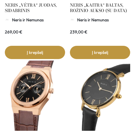
NERIS „VĖTRA“ JUODAS,
NERIS „KAITRA“ BALTAS,
SIDABRINIS
ROŽINIO AUKSO (SU DATA)
Neris ir Nemunas
Neris ir Nemunas
269,00
€
239,00
€
Į krepšelį
Į krepšelį