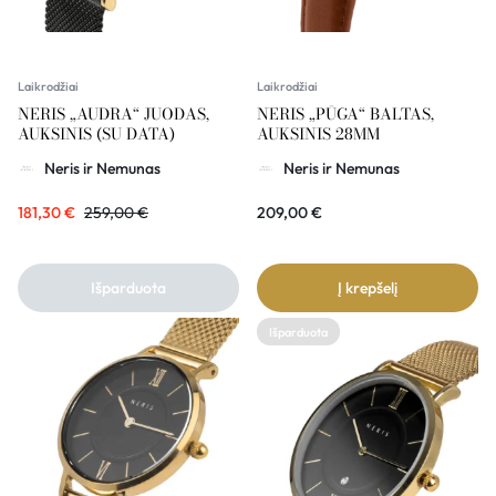
Laikrodžiai
Laikrodžiai
NERIS „AUDRA“ JUODAS,
NERIS „PŪGA“ BALTAS,
AUKSINIS (SU DATA)
AUKSINIS 28MM
Neris ir Nemunas
Neris ir Nemunas
181,30
€
259,00
€
209,00
€
Išparduota
Į krepšelį
Išparduota