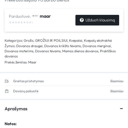
maar
Parduotuvė:
Užduoti klausimą
Kategorijos:
Grožis
,
GROŽIUI IR POILSIUI
,
Kvepalai
,
Kvepalų ekstraktai
Žymos:
Dovanos draugei
,
Dovanos krikšto tėvams
,
Dovanos merginai
,
Dovanos moterims
,
Dovanos tėvams
,
Mamos dienos dovanos
,
Praktiškos
dovanos
Prekės ženklas:
Maar
Greitas pristatymas
Išsamiau
Dovanų pakuotė
Išsamiau
Aprašymas
Natos: