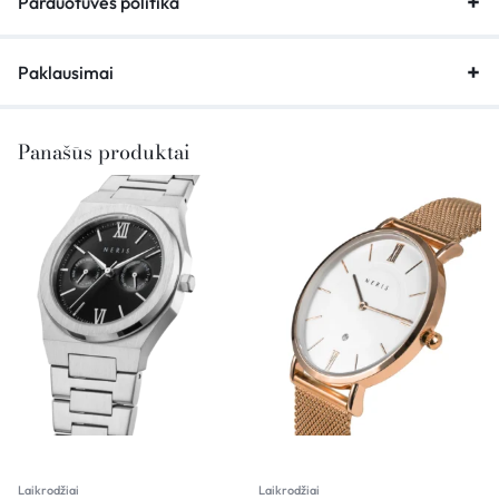
Parduotuvės politika
Paklausimai
Panašūs produktai
Laikrodžiai
Laikrodžiai