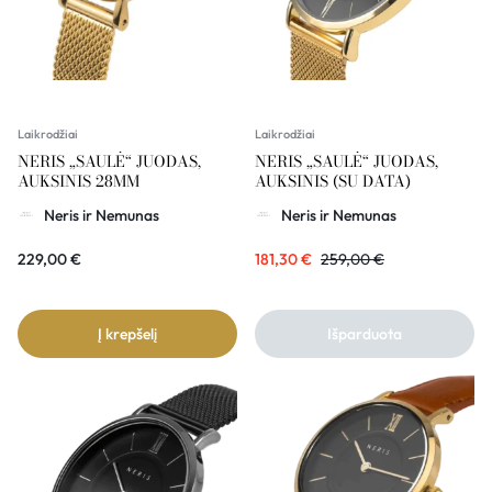
Laikrodžiai
Laikrodžiai
NERIS „SAULĖ“ JUODAS,
NERIS „SAULĖ“ JUODAS,
AUKSINIS 28MM
AUKSINIS (SU DATA)
Neris ir Nemunas
Neris ir Nemunas
229,00
€
181,30
€
259,00
€
Į krepšelį
Išparduota