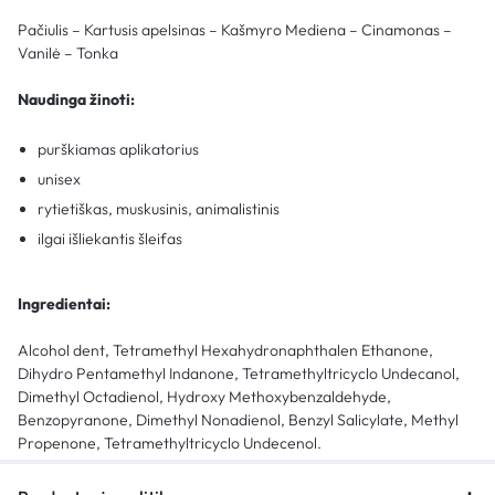
Pačiulis – Kartusis apelsinas – Kašmyro Mediena – Cinamonas –
Vanilė – Tonka
Naudinga žinoti:
purškiamas aplikatorius
unisex
rytietiškas, muskusinis, animalistinis
ilgai išliekantis šleifas
Ingredientai:
Alcohol dent, Tetramethyl Hexahydronaphthalen Ethanone,
Dihydro Pentamethyl Indanone, Tetramethyltricyclo Undecanol,
Dimethyl Octadienol, Hydroxy Methoxybenzaldehyde,
Benzopyranone, Dimethyl Nonadienol, Benzyl Salicylate, Methyl
Propenone, Tetramethyltricyclo Undecenol.