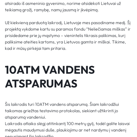
atsirado iš asmeninio gyvenimo, norime atsidėkoti Lietuvai už
teikiamą grožį, ramybę, namų jausmą ir įkvėpimą.
Už kiekvieną parduotą laikrodį, Lietuvoje mes pasodiname medį. Šį
projektą vykdome kartu su paramos fondu “Neliečiamas miškas” ir
prisidedame prie jų mąstymo – vienintelis tikrasis palikimas, kurį
paliksime ateities kartoms, yra Lietuvos gamta ir miškai. Tikime,
kad ir mūsų pirkėjai tam pritaria.
10ATM VANDENS
ATSPARUMAS
Šis laikrodis turi 10ATM vandens atsparumą. Šiam laikrodžiui
taikomas griežtas testavimo protokolas, siekiant užtikrinti jo
atsparumą vandeniui.
Laikrodis atlaiko slėgį atitinkantį 100 metrų gylį, todėl galite laisvai
mėgautis maudymusi duše, plaukiojimu ar net nardymu į vandenį
nenusiimant šio laikrodžio.