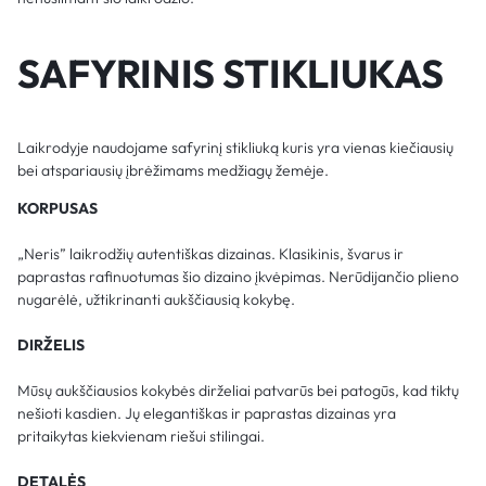
SAFYRINIS STIKLIUKAS
Laikrodyje naudojame safyrinį stikliuką kuris yra vienas kiečiausių
bei atspariausių įbrėžimams medžiagų žemėje.
KORPUSAS
„Neris” laikrodžių autentiškas dizainas. Klasikinis, švarus ir
paprastas rafinuotumas šio dizaino įkvėpimas. Nerūdijančio plieno
nugarėlė, užtikrinanti aukščiausią kokybę.
DIRŽELIS
Mūsų aukščiausios kokybės dirželiai patvarūs bei patogūs, kad tiktų
nešioti kasdien. Jų elegantiškas ir paprastas dizainas yra
pritaikytas kiekvienam riešui stilingai.
DETALĖS