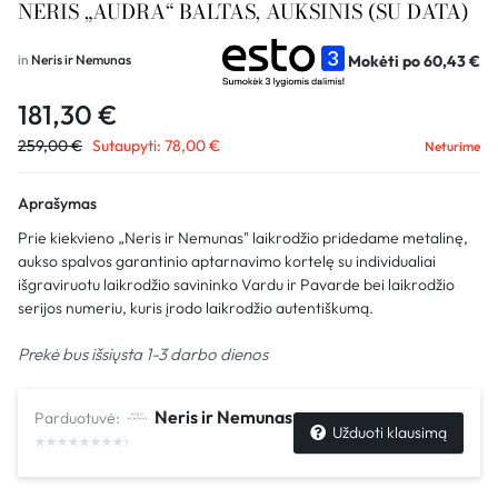
NERIS „AUDRA“ BALTAS, AUKSINIS (SU DATA)
Mokėti po
60,43
€
in
Neris ir Nemunas
181,30
€
259,00
€
Sutaupyti:
78,00
€
Neturime
Aprašymas
Prie kiekvieno „Neris ir Nemunas" laikrodžio pridedame metalinę,
aukso spalvos garantinio aptarnavimo kortelę su individualiai
išgraviruotu laikrodžio savininko Vardu ir Pavarde bei laikrodžio
serijos numeriu, kuris įrodo laikrodžio autentiškumą.
Prekė bus išsiųsta 1-3 darbo dienos
Neris ir Nemunas
Parduotuvė:
Užduoti klausimą