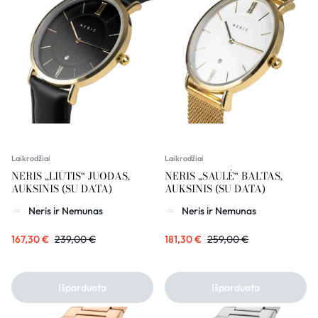
Laikrodžiai
Laikrodžiai
NERIS „LIŪTIS“ JUODAS,
NERIS „SAULĖ“ BALTAS,
AUKSINIS (SU DATA)
AUKSINIS (SU DATA)
Neris ir Nemunas
Neris ir Nemunas
167,30
€
239,00
€
181,30
€
259,00
€
Išparduota
Išparduota