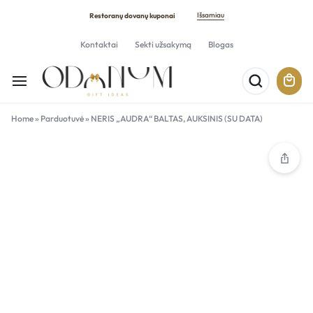
Išsamiau
Restoranų dovanų kuponai
Kontaktai
Sekti užsakymą
Blogas
Home
»
Parduotuvė
»
NERIS „AUDRA“ BALTAS, AUKSINIS (SU DATA)