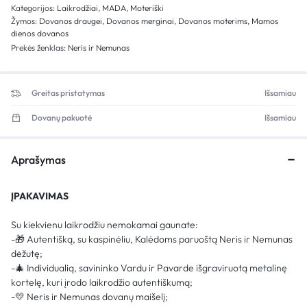
Kategorijos:
Laikrodžiai
,
MADA
,
Moteriški
Žymos:
Dovanos draugei
,
Dovanos merginai
,
Dovanos moterims
,
Mamos
dienos dovanos
Prekės ženklas:
Neris ir Nemunas
Greitas pristatymas
Išsamiau
Dovanų pakuotė
Išsamiau
Aprašymas
ĮPAKAVIMAS
Su kiekvienu laikrodžiu nemokamai gaunate:
-🎁 Autentišką, su kaspinėliu, Kalėdoms paruoštą Neris ir Nemunas
dėžutę;
-🎄 Individualią, savininko Vardu ir Pavarde išgraviruotą metalinę
kortelę, kuri įrodo laikrodžio autentiškumą;
-💛 Neris ir Nemunas dovanų maišelį;