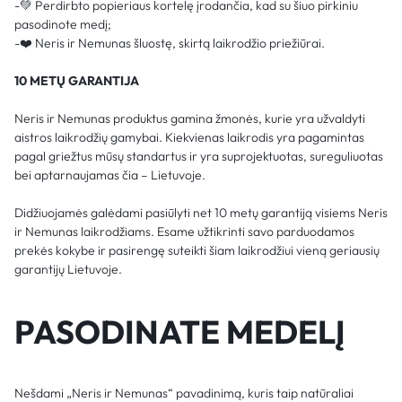
-💚 Perdirbto popieriaus kortelę įrodančia, kad su šiuo pirkiniu
pasodinote medį;
-❤️ Neris ir Nemunas šluostę, skirtą laikrodžio priežiūrai.
10 METŲ GARANTIJA
Neris ir Nemunas produktus gamina žmonės, kurie yra užvaldyti
aistros laikrodžių gamybai. Kiekvienas laikrodis yra pagamintas
pagal griežtus mūsų standartus ir yra suprojektuotas, sureguliuotas
bei aptarnaujamas čia – Lietuvoje.
Didžiuojamės galėdami pasiūlyti net 10 metų garantiją visiems Neris
ir Nemunas laikrodžiams. Esame užtikrinti savo parduodamos
prekės kokybe ir pasirengę suteikti šiam laikrodžiui vieną geriausių
garantijų Lietuvoje.
PASODINATE MEDELĮ
Nešdami „Neris ir Nemunas“ pavadinimą, kuris taip natūraliai