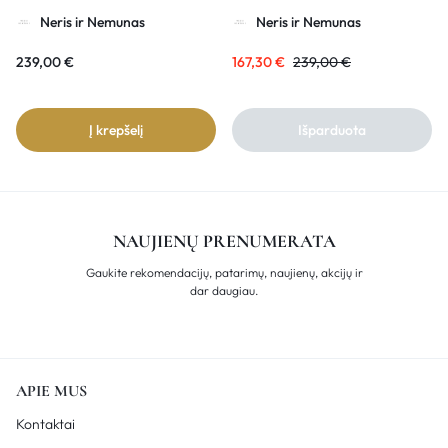
Neris ir Nemunas
Neris ir Nemunas
239,00
€
167,30
€
239,00
€
Į krepšelį
Išparduota
NAUJIENŲ PRENUMERATA
Gaukite rekomendacijų, patarimų, naujienų, akcijų ir
dar daugiau.
APIE MUS
Kontaktai