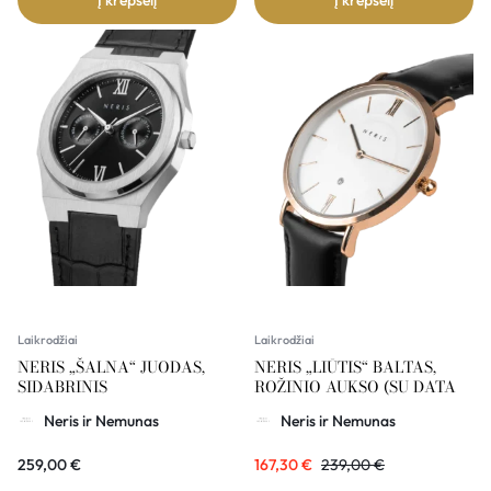
Į krepšelį
Į krepšelį
Laikrodžiai
Laikrodžiai
NERIS „ŠALNA“ JUODAS,
NERIS „LIŪTIS“ BALTAS,
SIDABRINIS
ROŽINIO AUKSO (SU DATA
Neris ir Nemunas
Neris ir Nemunas
259,00
€
167,30
€
239,00
€