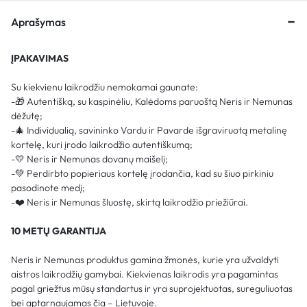
Aprašymas
ĮPAKAVIMAS
Su kiekvienu laikrodžiu nemokamai gaunate:
-🎁 Autentišką, su kaspinėliu, Kalėdoms paruoštą Neris ir Nemunas
dėžutę;
-🎄 Individualią, savininko Vardu ir Pavarde išgraviruotą metalinę
kortelę, kuri įrodo laikrodžio autentiškumą;
-💛 Neris ir Nemunas dovanų maišelį;
-💚 Perdirbto popieriaus kortelę įrodančia, kad su šiuo pirkiniu
pasodinote medį;
-❤️ Neris ir Nemunas šluostę, skirtą laikrodžio priežiūrai.
10 METŲ GARANTIJA
Neris ir Nemunas produktus gamina žmonės, kurie yra užvaldyti
aistros laikrodžių gamybai. Kiekvienas laikrodis yra pagamintas
pagal griežtus mūsų standartus ir yra suprojektuotas, sureguliuotas
bei aptarnaujamas čia – Lietuvoje.