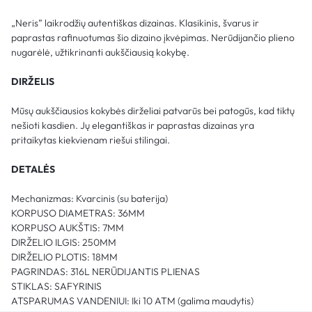
„Neris” laikrodžių autentiškas dizainas. Klasikinis, švarus ir
paprastas rafinuotumas šio dizaino įkvėpimas. Nerūdijančio plieno
nugarėlė, užtikrinanti aukščiausią kokybę.
DIRŽELIS
Mūsų aukščiausios kokybės dirželiai patvarūs bei patogūs, kad tiktų
nešioti kasdien. Jų elegantiškas ir paprastas dizainas yra
pritaikytas kiekvienam riešui stilingai.
DETALĖS
Mechanizmas: Kvarcinis (su baterija)
KORPUSO DIAMETRAS: 36MM
KORPUSO AUKŠTIS: 7MM
DIRŽELIO ILGIS: 250MM
DIRŽELIO PLOTIS: 18MM
PAGRINDAS: 316L NERŪDIJANTIS PLIENAS
STIKLAS: SAFYRINIS
ATSPARUMAS VANDENIUI: Iki 10 ATM (galima maudytis)