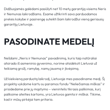
Didžiuojamės galėdami pasiūlyti net 10 metų garantiją visiems Neris
ir Nemunas laikrodžiams. Esame užtikrinti savo parduodamos
prekės kokybe ir pasirengę suteikti šiam laikrodžiui vieną geriausių
garantijų Lietuvoje.
PASODINATE MEDELĮ
Nešdami „Neris ir Nemunas“ pavadinimą, kuris taip natūraliai
atsirado iš asmeninio gyvenimo, norime atsidėkoti Lietuvai už
teikiamą grožį, ramybę, namų jausmą ir įkvėpimą.
Už kiekvieną parduotą laikrodį, Lietuvoje mes pasodiname medį. Šį
projektą vykdome kartu su paramos fondu “Neliečiamas miškas” ir
prisidedame prie jų mąstymo – vienintelis tikrasis palikimas, kurį
paliksime ateities kartoms, yra Lietuvos gamta ir miškai. Tikime,
kad ir mūsų pirkėjai tam pritaria.