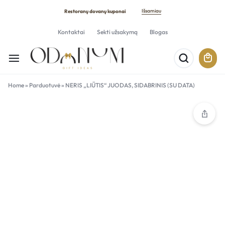
Išsamiau
Restoranų dovanų kuponai
Kontaktai
Sekti užsakymą
Blogas
Home
»
Parduotuvė
»
NERIS „LIŪTIS“ JUODAS, SIDABRINIS (SU DATA)