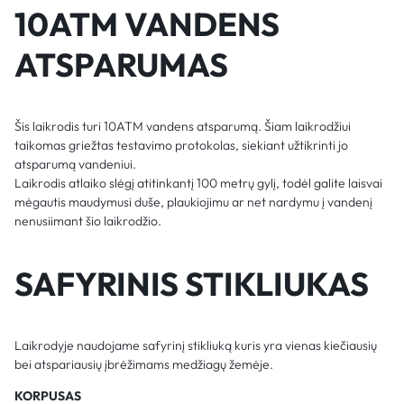
10ATM VANDENS
ATSPARUMAS
Šis laikrodis turi 10ATM vandens atsparumą. Šiam laikrodžiui
taikomas griežtas testavimo protokolas, siekiant užtikrinti jo
atsparumą vandeniui.
Laikrodis atlaiko slėgį atitinkantį 100 metrų gylį, todėl galite laisvai
mėgautis maudymusi duše, plaukiojimu ar net nardymu į vandenį
nenusiimant šio laikrodžio.
SAFYRINIS STIKLIUKAS
Laikrodyje naudojame safyrinį stikliuką kuris yra vienas kiečiausių
bei atspariausių įbrėžimams medžiagų žemėje.
KORPUSAS