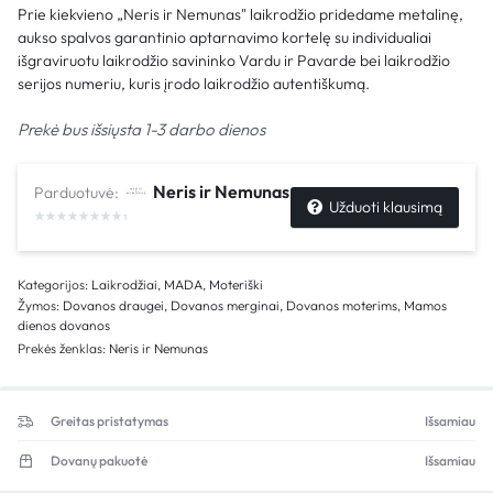
Prie kiekvieno „Neris ir Nemunas" laikrodžio pridedame metalinę,
aukso spalvos garantinio aptarnavimo kortelę su individualiai
išgraviruotu laikrodžio savininko Vardu ir Pavarde bei laikrodžio
serijos numeriu, kuris įrodo laikrodžio autentiškumą.
Prekė bus išsiųsta 1-3 darbo dienos
Neris ir Nemunas
Parduotuvė:
Užduoti klausimą
Kategorijos:
Laikrodžiai
,
MADA
,
Moteriški
Žymos:
Dovanos draugei
,
Dovanos merginai
,
Dovanos moterims
,
Mamos
dienos dovanos
Prekės ženklas:
Neris ir Nemunas
Greitas pristatymas
Išsamiau
Dovanų pakuotė
Išsamiau