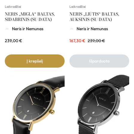
Laikrodžiai
Laikrodžiai
NERIS „MIGLA“ BALTAS,
NERIS „LIŪTIS“ BALTAS,
SIDABRINIS (SU DATA)
AUKSINIS (SU DATA)
Neris ir Nemunas
Neris ir Nemunas
239,00
€
167,30
€
239,00
€
Į krepšelį
Išparduota