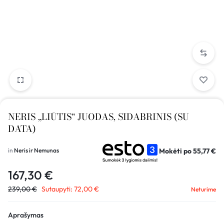
NERIS „LIŪTIS“ JUODAS, SIDABRINIS (SU
DATA)
Mokėti po
55,77
€
in
Neris ir Nemunas
167,30
€
239,00
€
Sutaupyti:
72,00
€
Neturime
Aprašymas