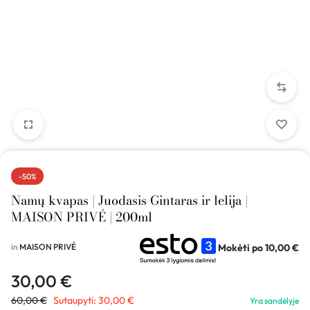
-50%
Namų kvapas | Juodasis Gintaras ir lelija |
MAISON PRIVÉ | 200ml
Mokėti po
10,00
€
in
MAISON PRIVÉ
30,00
€
60,00
€
Sutaupyti:
30,00
€
Yra sandėlyje