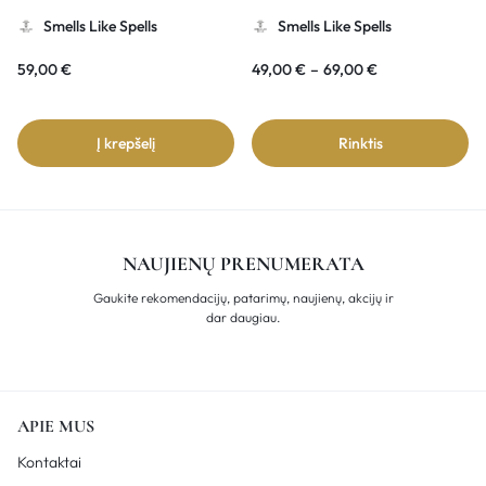
Smells Like Spells
Smells Like Spells
59,00
€
49,00
€
–
69,00
€
Į krepšelį
Rinktis
NAUJIENŲ PRENUMERATA
Gaukite rekomendacijų, patarimų, naujienų, akcijų ir
dar daugiau.
APIE MUS
Kontaktai