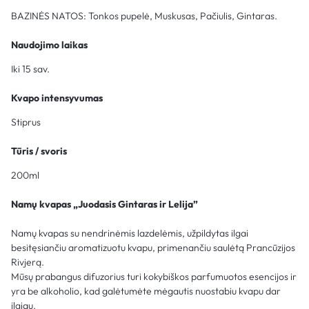
BAZINĖS NATOS: Tonkos pupelė, Muskusas, Pačiulis, Gintaras.
Naudojimo laikas
Iki 15 sav.
Kvapo intensyvumas
Stiprus
Tūris / svoris
200ml
Namų kvapas „Juodasis Gintaras ir Lelija”
Namų kvapas su nendrinėmis lazdelėmis, užpildytas ilgai
besitęsiančiu aromatizuotu kvapu, primenančiu saulėtą Prancūzijos
Rivjerą.
Mūsų prabangus difuzorius turi kokybiškos parfumuotos esencijos ir
yra be alkoholio, kad galėtumėte mėgautis nuostabiu kvapu dar
ilgiau.