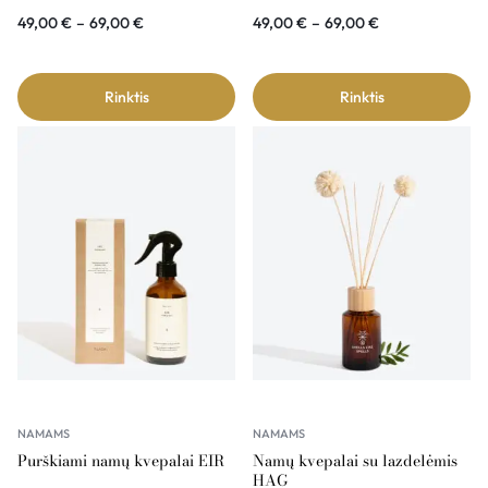
49,00
€
–
69,00
€
49,00
€
–
69,00
€
Rinktis
Rinktis
NAMAMS
NAMAMS
Purškiami namų kvepalai EIR
Namų kvepalai su lazdelėmis
HAG