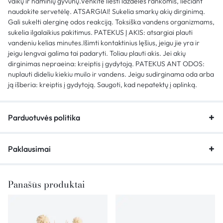
vaikų ir naminių gyvūnų.Venkite liesti lazdeles rankomis, liečiant
naudokite servetėlę. ATSARGIAI! Sukelia smarkų akių dirginimą.
Gali sukelti alerginę odos reakciją. Toksiška vandens organizmams,
sukelia ilgalaikius pakitimus. PATEKUS Į AKIS: atsargiai plauti
vandeniu kelias minutes.Išimti kontaktinius lęšius, jeigu jie yra ir
jeigu lengvai galima tai padaryti. Toliau plauti akis. Jei akių
dirginimas nepraeina: kreiptis į gydytoją. PATEKUS ANT ODOS:
nuplauti dideliu kiekiu muilo ir vandens. Jeigu sudirginama oda arba
ją išberia: kreiptis į gydytoją. Saugoti, kad nepatektų į aplinką.
Parduotuvės politika
Paklausimai
Panašūs produktai