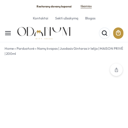
Išsamiau
Restoranų dovanų kuponai
Kontaktai
Sekti užsakymą
Blogas
Home
»
Parduotuvė
»
Namų kvapas | Juodasis Gintaras ir lelija | MAISON PRIVÉ
| 200ml