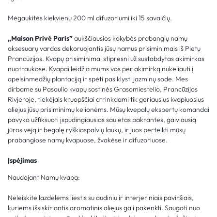
Mėgaukitės kiekvienu 200 ml difuzoriumi iki 15 savaičių.
„Maison Privé Paris”
aukščiausios kokybės prabangių namų
aksesuarų vardas dekoruojantis jūsų namus prisiminimais iš Pietų
Prancūzijos. Kvapų prisiminimai stipresni už sustabdytas akimirkas
nuotraukose. Kvapai leidžia mums vos per akimirką nukeliauti į
apelsinmedžių plantaciją ir spėti pasiklysti jazminų sode. Mes
dirbame su Pasaulio kvapų sostinės Grasomiestelio, Prancūzijos
Rivjeroje, tiekėjais kruopščiai atrinkdami tik geriausius kvapiuosius
aliejus jūsų prisiminimų kelionėms. Mūsų kvepalų ekspertų komandai
pavyko užfiksuoti įspūdingiausias saulėtas pakrantes, gaiviausią
jūros vėją ir begalę ryškiaspalvių laukų, ir juos perteikti mūsų
prabangiose namų kvapuose, žvakėse ir difuzoriuose.
Įspėjimas
Naudojant Namų kvapą:
Neleiskite lazdelėms liestis su audiniu ir interjeriniais paviršiais,
kuriems išsiskiriantis aromatinis aliejus gali pakenkti. Saugoti nuo