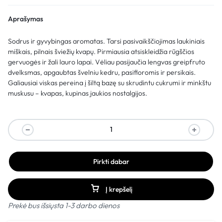
Aprašymas
Sodrus ir gyvybingas aromatas. Tarsi pasivaikščiojimas laukiniais
miškais, pilnais šviežių kvapų. Pirmiausia atsiskleidžia rūgščios
gervuogės ir žali lauro lapai. Vėliau pasijaučia lengvas greipfruto
dvelksmas, apgaubtas švelniu kedru, pasifloromis ir persikais.
Galiausiai viskas pereina į šiltą bazę su skrudintu cukrumi ir minkštu
muskusu – kvapas, kupinas jaukios nostalgijos.
Pirkti dabar
Į krepšelį
Prekė bus išsiųsta 1-3 darbo dienos