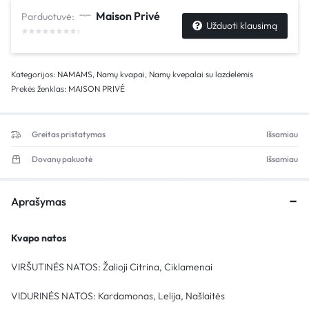
Maison Privé
Parduotuvė:
Užduoti klausimą
Kategorijos:
NAMAMS
,
Namų kvapai
,
Namų kvepalai su lazdelėmis
Prekės ženklas:
MAISON PRIVÉ
Greitas pristatymas
Išsamiau
Dovanų pakuotė
Išsamiau
Aprašymas
Kvapo natos
VIRŠUTINĖS NATOS: Žalioji Citrina, Ciklamenai
VIDURINĖS NATOS: Kardamonas, Lelija, Našlaitės