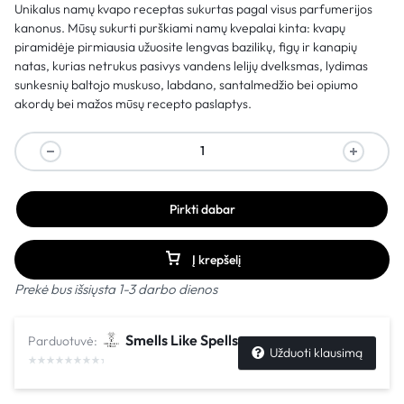
Unikalus namų kvapo receptas sukurtas pagal visus parfumerijos
kanonus. Mūsų sukurti purškiami namų kvepalai kinta: kvapų
piramidėje pirmiausia užuosite lengvas bazilikų, figų ir kanapių
natas, kurias netrukus pasivys vandens lelijų dvelksmas, lydimas
sunkesnių baltojo muskuso, labdano, santalmedžio bei opiumo
akordų bei mažos mūsų recepto paslaptys.
Pirkti dabar
Į krepšelį
Prekė bus išsiųsta 1-3 darbo dienos
Smells Like Spells
Parduotuvė:
Užduoti klausimą