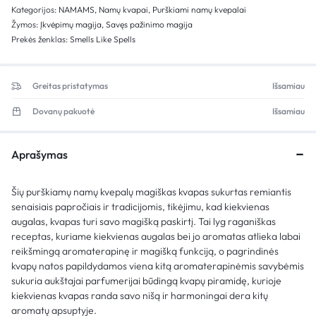
Kategorijos:
NAMAMS
,
Namų kvapai
,
Purškiami namų kvepalai
Žymos:
Įkvėpimų magija
,
Savęs pažinimo magija
Prekės ženklas:
Smells Like Spells
Greitas pristatymas
Išsamiau
Dovanų pakuotė
Išsamiau
Aprašymas
Šių purškiamų namų kvepalų magiškas kvapas sukurtas remiantis
senaisiais papročiais ir tradicijomis, tikėjimu, kad kiekvienas
augalas, kvapas turi savo magišką paskirtį. Tai lyg raganiškas
receptas, kuriame kiekvienas augalas bei jo aromatas atlieka labai
reikšmingą aromaterapinę ir magišką funkciją, o pagrindinės
kvapų natos papildydamos viena kitą aromaterapinėmis savybėmis
sukuria aukštajai parfumerijai būdingą kvapų piramidę, kurioje
kiekvienas kvapas randa savo nišą ir harmoningai dera kitų
aromatų apsuptyje.