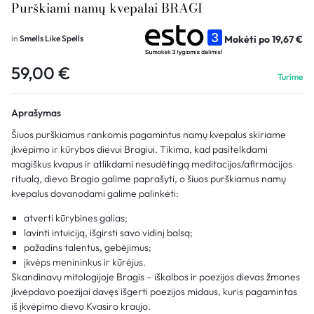
Purškiami namų kvepalai BRAGI
Mokėti po
19,67
€
in
Smells Like Spells
59,00
€
Turime
Aprašymas
Šiuos purškiamus rankomis pagamintus namų kvepalus skiriame
įkvėpimo ir kūrybos dievui Bragiui. Tikima, kad pasitelkdami
magiškus kvapus ir atlikdami nesudėtingą meditacijos/afirmacijos
ritualą, dievo Bragio galime paprašyti, o šiuos purškiamus namų
kvepalus dovanodami galime palinkėti:
atverti kūrybines galias;
lavinti intuiciją, išgirsti savo vidinį balsą;
pažadins talentus, gebėjimus;
įkvėps menininkus ir kūrėjus.
Skandinavų mitologijoje Bragis – iškalbos ir poezijos dievas žmones
įkvėpdavo poezijai davęs išgerti poezijos midaus, kuris pagamintas
iš įkvėpimo dievo Kvasiro kraujo.