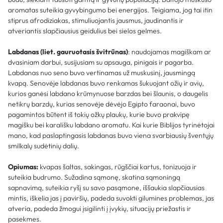
aromatas suteikia gyvybingumo bei energijos. Teigiama, jog tai itin
stiprus afrodiziakas, stimuliuojantis jausmus, jaudinantis ir
atveriantis slapčiausius geidulius bei sielos gelmes.
Labdanas (liet. gauruotasis
švitrūnas)
: naudojamas magiškam ar
dvasiniam darbui, susijusiam su apsauga, pinigais ir pagarba.
Labdanas nuo seno buvo vertinamas už muskusinį, jausmingą
kvapą. Senovėje labdanas buvo renkamas šukuojant ožių ir avių,
kurios ganėsi labdano krūmynuose barzdas bei šlaunis, o daugelis
netikrų barzdų, kurias senovėje dėvėjo Egipto faraonai, buvo
pagamintos būtent iš tokių ožkų plaukų, kurie buvo prakvipę
magišku bei karališku labdano aromatu. Kai kurie Biblijos tyrinėtojai
mano, kad paslaptingasis labdanas buvo viena svarbiausių šventųjų
smilkalų sudėtinių dalių.
Opiumas:
kvapas šaltas, sakingas, rūgščiai kartus, tonizuoja ir
suteikia budrumo. Sužadina sąmonę, skatina sąmoningą
sapnavimą, suteikia ryšį su savo pasąmone, iššaukia slapčiausias
mintis, iškelia jas į paviršių, padeda suvokti gilumines problemas, jas
atveria, padeda žmogui įsigilinti į įvykių, situacijų priežastis ir
pasekmes.