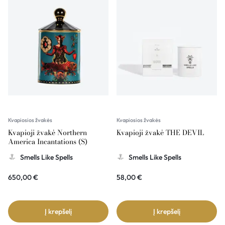
Kvapiosios žvakės
Kvapiosios žvakės
Kvapioji žvakė Northern
Kvapioji žvakė THE DEVIL
America Incantations (S)
Smells Like Spells
Smells Like Spells
650,00
€
58,00
€
Į krepšelį
Į krepšelį