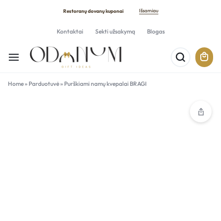
Išsamiau
Restoranų dovanų kuponai
Kontaktai
Sekti užsakymą
Blogas
Home
»
Parduotuvė
»
Purškiami namų kvepalai BRAGI