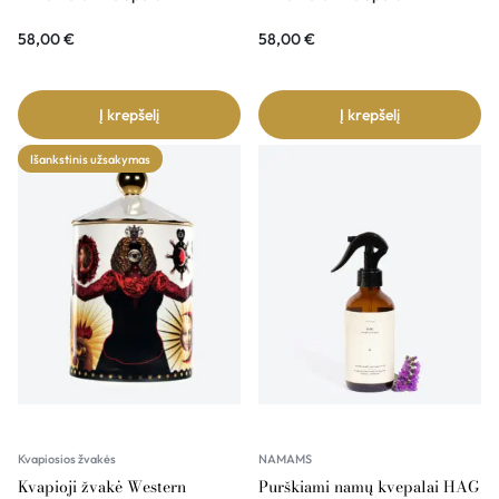
58,00
€
58,00
€
Į krepšelį
Į krepšelį
Išankstinis užsakymas
Kvapiosios žvakės
NAMAMS
Kvapioji žvakė Western
Purškiami namų kvepalai HAG