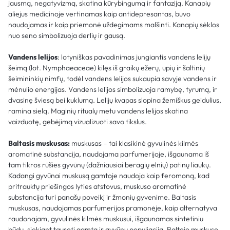
jausmą, negatyvizmą, skatina kūrybingumą ir fantaziją. Kanapių
aliejus medicinoje vertinamas kaip antidepresantas, buvo
naudojamas ir kaip priemonė uždegimams malšinti. Kanapių sėklos
nuo seno simbolizuoja derlių ir gausą.
Vandens lelijos
: lotyniškas pavadinimas jungiantis vandens lelijų
šeimą (lot. Nymphaeaceae) kilęs iš graikų ežerų, upių ir šaltinių
šeimininkių nimfų, todėl vandens lelijos sukaupia savyje vandens ir
mėnulio energijas. Vandens lelijos simbolizuoja ramybę, tyrumą, ir
dvasinę šviesą bei kuklumą. Lelijų kvapas slopina žemiškus geidulius,
ramina sielą. Maginių ritualų metu vandens lelijos skatina
vaizduotę, gebėjimą vizualizuoti savo tikslus.
Baltasis muskusas:
muskusas – tai klasikinė gyvulinės kilmės
aromatinė substancija, naudojama parfumerijoje, išgaunama iš
tam tikros rūšies gyvūnų (dažniausiai beragių elnių) patinų liaukų.
Kadangi gyvūnai muskusą gamtoje naudoja kaip feromoną, kad
pritrauktų priešingos lyties atstovus, muskuso aromatinė
substancija turi panašų poveikį ir žmonių gyvenime. Baltasis
muskusas, naudojamas parfumerijos pramonėje, kaip alternatyva
raudonajam, gyvulinės kilmės muskusui, išgaunamas sintetiniu
būdu, siekiant tausoti gamtą ir gyvūnų populiaciją. Baltojo muskuso