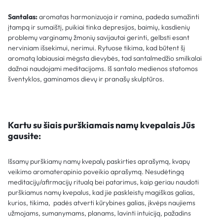
Santalas:
aromatas harmonizuoja ir ramina, padeda sumažinti
įtampą ir sumaištį, puikiai tinka depresijos, baimių, kasdienių
problemų varginamų žmonių savijautai gerinti, gelbsti esant
nerviniam išsekimui, nerimui. Rytuose tikima, kad būtent šį
aromatą labiausiai mėgsta dievybės, tad santalmedžio smilkalai
dažnai naudojami meditacijoms. Iš santalo medienos statomos
šventyklos, gaminamos dievų ir pranašų skulptūros.
Kartu su šiais purškiamais namų kvepalais Jūs
gausite:
Išsamų purškiamų namų kvepalų paskirties aprašymą, kvapų
veikimo aromaterapinio poveikio aprašymą. Nesudėtingą
meditacijų/afirmacijų ritualą bei patarimus, kaip geriau naudoti
purškiamus namų kvepalus, kad jie paskleistų magiškas galias,
kurios, tikima, padės atverti kūrybines galias, įkvėps naujiems
užmojams, sumanymams, planams, lavinti intuiciją, pažadins