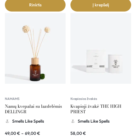
Rinktis
Į krepšelį
NAMAMS
Kvapiosios žvakės
Namų kvepalai su lazdelėmis
Kvapioji žvakė THE HIGH
DELLINGR
PRIEST
Smells Like Spells
Smells Like Spells
49,00
€
–
69,00
€
58,00
€