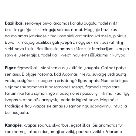
Bazilikas:
senovėje buvo laikomas karalių augalu, todėl rinkti
baziliką galėjo tik kilmingųjų šeimos nariai. Magijoje bazilikas
naudojamas įvairiuose ritualuose siekiant pritraukti meilę, pinigus.
Buvo tikima, jog bazilikas gali įkvėpti žmogų sėkmei, paskatinti jį
siekti savo tikslų. Bazilikas siejamas su Marsu ir Merkurijumi, kaupia
savyje jų energijas, todėl gali įkvėpti naujiems iššūkiams ir kūrybai.
Figos:
figmedžiai – vieni seniausių kultūrinių augalų. Gal net patys
seniausi. Biblijoje rašoma, kad Adomas ir Ieva, suvalgę uždraustą
vaisių, susigėdo ir nuogumą prisidengė figos lapais. Nuo tada figos
siejamos su sąmonės ir pasąmonės sąsaja, figmedis tapo tarsi
tarpininku tarp sąmoningo ir pasąmonės pasaulių. Tikima, kad figų
kvapas skatina aiškiaregystę, padeda išgirsti save. Maginėje
tradicijoje figų kvapas siejamas su sąmoningu sapnavimu, intuicija
bei nuojauta.
Kanapės
: kvapas sodrus, skvarbus, egzotiškas. Šis aromatas turi
raminamąjį, atpalaiduojamąjį poveikį, padeda įveikti uždarumo