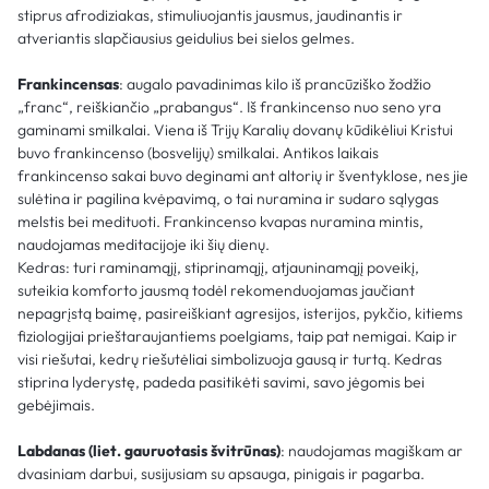
stiprus afrodiziakas, stimuliuojantis jausmus, jaudinantis ir
atveriantis slapčiausius geidulius bei sielos gelmes.
Frankincensas
: augalo pavadinimas kilo iš prancūziško žodžio
„franc“, reiškiančio „prabangus“. Iš frankincenso nuo seno yra
gaminami smilkalai. Viena iš Trijų Karalių dovanų kūdikėliui Kristui
buvo frankincenso (bosvelijų) smilkalai. Antikos laikais
frankincenso sakai buvo deginami ant altorių ir šventyklose, nes jie
sulėtina ir pagilina kvėpavimą, o tai nuramina ir sudaro sąlygas
melstis bei medituoti. Frankincenso kvapas nuramina mintis,
naudojamas meditacijoje iki šių dienų.
Kedras: turi raminamąjį, stiprinamąjį, atjauninamąjį poveikį,
suteikia komforto jausmą todėl rekomenduojamas jaučiant
nepagrįstą baimę, pasireiškiant agresijos, isterijos, pykčio, kitiems
fiziologijai prieštaraujantiems poelgiams, taip pat nemigai. Kaip ir
visi riešutai, kedrų riešutėliai simbolizuoja gausą ir turtą. Kedras
stiprina lyderystę, padeda pasitikėti savimi, savo jėgomis bei
gebėjimais.
Labdanas (liet. gauruotasis švitrūnas)
: naudojamas magiškam ar
dvasiniam darbui, susijusiam su apsauga, pinigais ir pagarba.