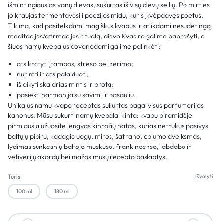
išmintingiausias vanų dievas, sukurtas iš visų dievų seilių. Po mirties
jo kraujas fermentavosi į poezijos midų, kuris įkvėpdavęs poetus.
Tikima, kad pasitelkdami magiškus kvapus ir atlikdami nesudėtingą
meditacijos/afirmacijos ritualą, dievo Kvasiro galime paprašyti, o
šiuos namų kvepalus dovanodami galime palinkėti:
atsikratyti įtampos, streso bei nerimo;
nurimti ir atsipalaiduoti;
išlaikyti skaidrias mintis ir protą;
pasiekti harmonija su savimi ir pasauliu.
Unikalus namų kvapo receptas sukurtas pagal visus parfumerijos
kanonus. Mūsų sukurti namų kvepalai kinta: kvapų piramidėje
pirmiausia užuosite lengvas kinrožių natas, kurias netrukus pasivys
baltųjų pipirų, kadagio uogų, miros, šafrano, opiumo dvelksmas,
lydimas sunkesnių baltojo muskuso, frankincenso, labdabo ir
vetiverijų akordų bei mažos mūsų recepto paslaptys.
Tūris
Išvalyti
100 ml
180 ml