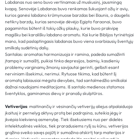
Labdanas nuo seno buvo vertinamas už muskusinį, jausmingą
kvapą. Senovėje Labdanas buvo renkamas šukuojant ožių ir avių,
kurios ganėsi labdano krūmynuose barzdas bei šlaunis, o daugelis
netikrų barzdų, kurias senovėje dėvėjo Egipto faraonai, buvo
pagamintos būtent iš tokių ožkų plaukų, kurie buvo prakvipę
magišku bei karališku labdano aromatu. Kai kurie Biblijos tyrinėtojai
mano, kad paslaptingasis labdanas buvo viena svarbiausių šventųjų
smilkalų sudėtinių dalių.
Santalas: aromatas harmonizuoja ir ramina, padeda sumažinti
įtampą ir sumaištį, puikiai tinka depresijos, baimių, kasdienių
problemų varginamų žmonių savijautai gerinti, gelbsti esant
nerviniam išsekimui, nerimui. Rytuose tikima, kad būtent šį
aromatą labiausiai mėgsta dievybės, tad santalmedžio smilkalai
dažnai naudojami meditacijoms. Iš santalo medienos statomos
šventyklos, gaminamos dievų ir pranašų skulptūros.
Vetiverijos
: maitinančių ir vėsinančių vetiverijų aliejus atpalaiduoja
įkaitusį ir pernelyg aktyvų protą bei padrąsina, suteikia jėgų ir
įkvėpia kiekvieną asmenybę. Tiek išsekusiems nuo per didelės
intelektualinės veiklos, tiek praradusiems ryšį su kūnu, vetiverijos
grąžina sveiko savęs pojūtį ir sumažina atskirtį tarp materijos ir
dvasios. Vetiverijų aromatas padeda itin greitai susikaupti ir