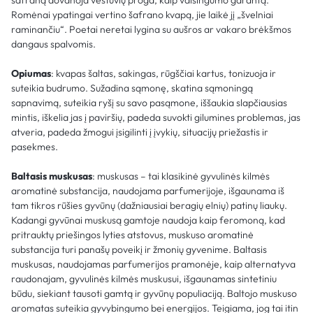
Romėnai ypatingai vertino šafrano kvapą, jie laikė jį „švelniai
raminančiu“. Poetai neretai lygina su aušros ar vakaro brėkšmos
dangaus spalvomis.
Opiumas
: kvapas šaltas, sakingas, rūgščiai kartus, tonizuoja ir
suteikia budrumo. Sužadina sąmonę, skatina sąmoningą
sapnavimą, suteikia ryšį su savo pasąmone, iššaukia slapčiausias
mintis, iškelia jas į paviršių, padeda suvokti gilumines problemas, jas
atveria, padeda žmogui įsigilinti į įvykių, situacijų priežastis ir
pasekmes.
Baltasis muskusas
: muskusas – tai klasikinė gyvulinės kilmės
aromatinė substancija, naudojama parfumerijoje, išgaunama iš
tam tikros rūšies gyvūnų (dažniausiai beragių elnių) patinų liaukų.
Kadangi gyvūnai muskusą gamtoje naudoja kaip feromoną, kad
pritrauktų priešingos lyties atstovus, muskuso aromatinė
substancija turi panašų poveikį ir žmonių gyvenime. Baltasis
muskusas, naudojamas parfumerijos pramonėje, kaip alternatyva
raudonajam, gyvulinės kilmės muskusui, išgaunamas sintetiniu
būdu, siekiant tausoti gamtą ir gyvūnų populiaciją. Baltojo muskuso
aromatas suteikia gyvybingumo bei energijos. Teigiama, jog tai itin