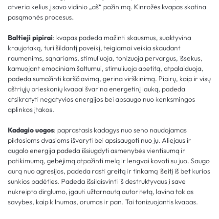
atveria kelius į savo vidinio „aš“ pažinimą. Kinrožės kvapas skatina
pasąmonės procesus.
Baltieji pipirai
: kvapas padeda mažinti skausmus, suaktyvina
kraujotaką, turi šildantį poveikį, teigiamai veikia skaudant
raumenims, sąnariams, stimuliuoja, tonizuoja pervargus, išsekus,
kamuojant emociniam šaltumui, stimuliuoja apetitą, atpalaiduoja,
padeda sumažinti karščiavimą, gerina virškinimą. Pipirų, kaip ir visų
aštriųjų prieskonių kvapai švarina energetinį lauką, padeda
atsikratyti negatyvios energijos bei apsaugo nuo kenksmingos
aplinkos įtakos.
Kadagio uogos
: paprastasis kadagys nuo seno naudojamas
piktosioms dvasioms išvaryti bei apsisaugoti nuo jų. Aliejaus ir
augalo energija padeda išsiugdyti asmenybės vientisumą ir
patikimumą, gebėjimą atpažinti melą ir lengvai kovoti su juo. Saugo
aurą nuo agresijos, padeda rasti greitą ir tinkamą išeitį iš bet kurios
sunkios padėties. Padeda išsilaisvinti iš destruktyvaus į save
nukreipto dirglumo, įgauti užtarnautą autoritetą, lavina tokias
savybes, kaip kilnumas, orumas ir pan. Tai tonizuojantis kvapas.