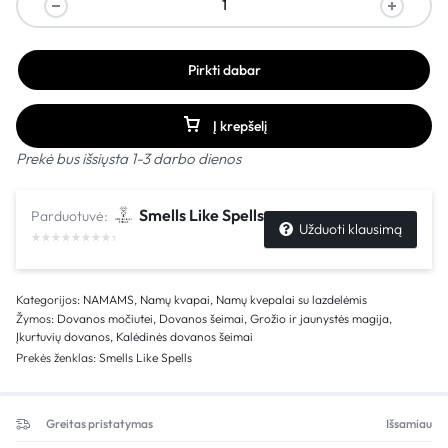
Pirkti dabar
Į krepšelį
Prekė bus išsiųsta 1-3 darbo dienos
Smells Like Spells
Parduotuvė:
Užduoti klausimą
Kategorijos:
NAMAMS
,
Namų kvapai
,
Namų kvepalai su lazdelėmis
Žymos:
Dovanos močiutei
,
Dovanos šeimai
,
Grožio ir jaunystės magija
,
Įkurtuvių dovanos
,
Kalėdinės dovanos šeimai
Prekės ženklas:
Smells Like Spells
Greitas pristatymas
Išsamiau