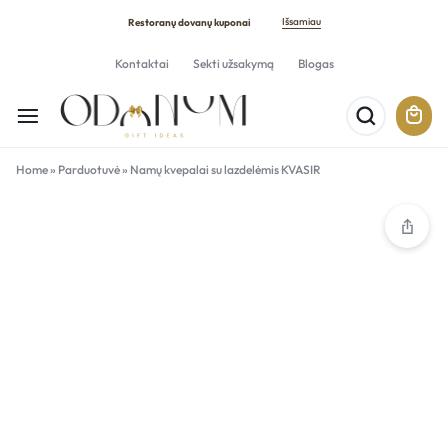
Išsamiau
Restoranų dovanų kuponai
Kontaktai
Sekti užsakymą
Blogas
Home
»
Parduotuvė
»
Namų kvepalai su lazdelėmis KVASIR