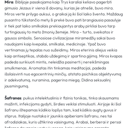
Mira
: Biblijoje pasakojama kaip Trys karaliai keliavo pagerbti
gimusio Jėzaus ir viena iš dovanų, kurias jie atnešė, buvo mira.
Miros vertė prilygo auksui, o graikai ją iki šiol laiko šventa. Maždaug
pusantro tūkstančio metų ši prekė buvo pati brangiausia pasaulyje
ir tiek pat laiko smilkalais prekiaujantys arabų pirkliai buvo tarp
turtingiausių to meto žmonių žemėje. Mira – turto, sveikatos ir
gausos simbolis. Senosiose civilizacijose miramedžių sakai buvo
naudojami kaip kvepalai, smilkalai, medicinoje. Ypač buvo
vertinamas jų tepalas nuo sužeidimų. Miros eterinis aliejus veikia
kaip antiseptikas, stabdo uždegimą ir spartina gijimą. Miros kvapas
padeda surikiuoti mintis, neleidžia pasinerti į nereikšmingas
smulkmenas. Aromatas itin tinkamas meditacijai, padeda
išsilaisvinti nuo egocentrinių minčių, atstato psichikos objektyvumą
ir adekvatumą, nuramina, pagerina miegą. Didina seksualinį
jausmingumą.
Šafranas
: puikus intelektualinis ir fizinis tonikas, tinka skausmams
mažinti, infekcijoms gydyti, širdies veiklai stimuliuoti. Airijoje iki šiol
šafranu ištepamas kūdikio lopšys tam, kad kūdikis augtų guvus ir
stiprus. Italijoje nuotaka ir jaunikis apiberiami šafranu, nes tai
afrodiziakas, kuris užtikrina vaisingumą. Arabai, berberai ir persai
šafraną dovanoja vestuvių proga, kaip vaisingumo garantą.