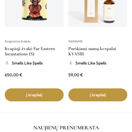
Kvapiosios žvakės
NAMAMS
Kvapioji žvakė Far Eastern
Purškiami namų kvepalai
Incantations (S)
KVASIR
Smells Like Spells
Smells Like Spells
650,00
€
59,00
€
Į krepšelį
Į krepšelį
NAUJIENŲ PRENUMERATA