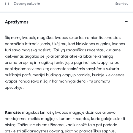
Dovanų pakuotė
Išsamiau
Aprašymas
Šių namų kvepalų magiškas kvapas sukurtas remiantis senaisiais
papročiais ir tradicijomis, tikėjimu, kad kiekvienas augalas, kvapas
turi savo magišką paskirtį. Tai lyg raganiškas receptas, kuriame
kiekvienas augalas bei jo aromatas atlieka labai reikšmingą
aromaterapinę ir magišką funkciją, o pagrindinės kvapų natos
papildydamos viena kitą aromaterapinėmis savybėmis sukuria
aukštajai parfumerijai būdingą kvapų piramidę, kurioje kiekvienas
kvapas randa savo nišą ir harmoningai dera kitų aromatų
apsuptyje.
Kinrožė
: magiškas kinrožių kvapas magijoje dažniausiai buvo
naudojamas meilės magijoje, kuriant receptus, kurie galėjo sukelti
aistrą. Tačiau ne visiems žinoma, kad kinrožė taip pat padeda
atskleisti aiškiaregystės dovaną, skatina pranašiškus sapnus,