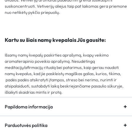
susikoncentruoti. Vetiverijų aliejus taip pat laikomas gera priemone
nuo netikėtų pykčio priepuolių.
Kartu su šiais namų kvepalais Jūs gausite:
Išsamų namų kvepalų paskirties aprašymą, kvapų veikimo
aromaterapinio poveikio aprašymą. Nesudėtingą
meditacijų/afirmacijų ritualą bei patarimus, kaip geriau naudoti
namų kvepalus, kad jie paskleistų magiškas galias, kurios, tikima,
padės padės atsikratyti įtampos, streso bei nerimo, nurimti ir
atsipalaiduoti, sustabdyti laiką beskriejančiame pasaulio sūkuryje,
išlaikyti skaidrias mintis ir protą.
Papildoma informacija
Parduotuvės politika