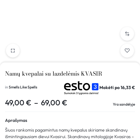
Namų kvepalai su lazdelėmis KVASIR
Mokėti po
16,33
€
in
Smells Like Spells
49,00
€
–
69,00
€
Yra sandėlyje
Aprašymas
Šiuos rankomis pagamintus namų kvepalus skiriame skandinavų
išmintingiausiam dievui Kvasirui. Skandinavų mitologijoje Kvasiras –