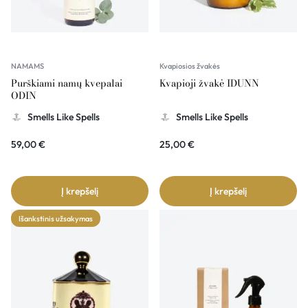
NAMAMS
Kvapiosios žvakės
Purškiami namų kvepalai
Kvapioji žvakė IDUNN
ODIN
Smells Like Spells
Smells Like Spells
59,00
€
25,00
€
Į krepšelį
Į krepšelį
Išankstinis užsakymas