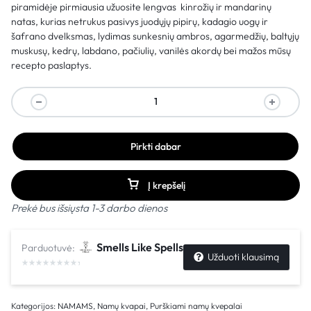
piramidėje pirmiausia užuosite lengvas kinrožių ir mandarinų
natas, kurias netrukus pasivys juodųjų pipirų, kadagio uogų ir
šafrano dvelksmas, lydimas sunkesnių ambros, agarmedžių, baltųjų
muskusų, kedrų, labdano, pačiulių, vanilės akordų bei mažos mūsų
recepto paslaptys.
Pirkti dabar
Į krepšelį
Prekė bus išsiųsta 1-3 darbo dienos
Smells Like Spells
Parduotuvė:
Užduoti klausimą
Kategorijos:
NAMAMS
,
Namų kvapai
,
Purškiami namų kvepalai