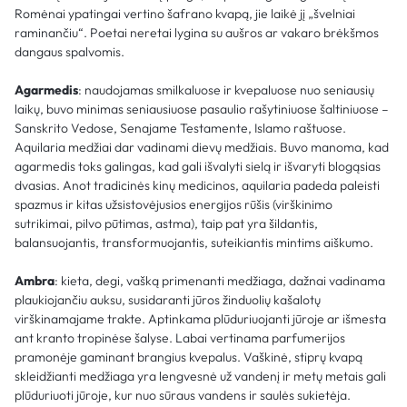
Romėnai ypatingai vertino šafrano kvapą, jie laikė jį „švelniai
raminančiu“. Poetai neretai lygina su aušros ar vakaro brėkšmos
dangaus spalvomis.
Agarmedis
: naudojamas smilkaluose ir kvepaluose nuo seniausių
laikų, buvo minimas seniausiuose pasaulio rašytiniuose šaltiniuose –
Sanskrito Vedose, Senajame Testamente, Islamo raštuose.
Aquilaria medžiai dar vadinami dievų medžiais. Buvo manoma, kad
agarmedis toks galingas, kad gali išvalyti sielą ir išvaryti blogąsias
dvasias. Anot tradicinės kinų medicinos, aquilaria padeda paleisti
spazmus ir kitas užsistovėjusios energijos rūšis (virškinimo
sutrikimai, pilvo pūtimas, astma), taip pat yra šildantis,
balansuojantis, transformuojantis, suteikiantis mintims aiškumo.
Ambra
: kieta, degi, vašką primenanti medžiaga, dažnai vadinama
plaukiojančiu auksu, susidaranti jūros žinduolių kašalotų
virškinamajame trakte. Aptinkama plūduriuojanti jūroje ar išmesta
ant kranto tropinėse šalyse. Labai vertinama parfumerijos
pramonėje gaminant brangius kvepalus. Vaškinė, stiprų kvapą
skleidžianti medžiaga yra lengvesnė už vandenį ir metų metais gali
plūduriuoti jūroje, kur nuo sūraus vandens ir saulės sukietėja.