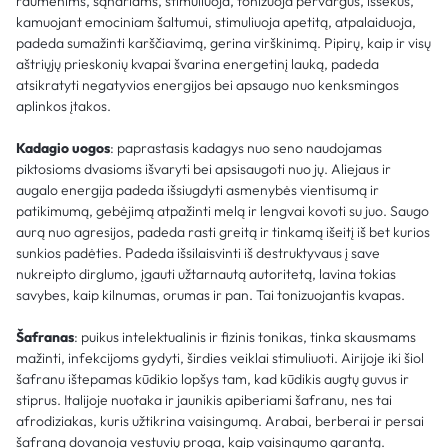
raumenims, sąnariams, stimuliuoja, tonizuoja pervargus, išsekus,
kamuojant emociniam šaltumui, stimuliuoja apetitą, atpalaiduoja,
padeda sumažinti karščiavimą, gerina virškinimą. Pipirų, kaip ir visų
aštriųjų prieskonių kvapai švarina energetinį lauką, padeda
atsikratyti negatyvios energijos bei apsaugo nuo kenksmingos
aplinkos įtakos.
Kadagio uogos
: paprastasis kadagys nuo seno naudojamas
piktosioms dvasioms išvaryti bei apsisaugoti nuo jų. Aliejaus ir
augalo energija padeda išsiugdyti asmenybės vientisumą ir
patikimumą, gebėjimą atpažinti melą ir lengvai kovoti su juo. Saugo
aurą nuo agresijos, padeda rasti greitą ir tinkamą išeitį iš bet kurios
sunkios padėties. Padeda išsilaisvinti iš destruktyvaus į save
nukreipto dirglumo, įgauti užtarnautą autoritetą, lavina tokias
savybes, kaip kilnumas, orumas ir pan. Tai tonizuojantis kvapas.
Šafranas
: puikus intelektualinis ir fizinis tonikas, tinka skausmams
mažinti, infekcijoms gydyti, širdies veiklai stimuliuoti. Airijoje iki šiol
šafranu ištepamas kūdikio lopšys tam, kad kūdikis augtų guvus ir
stiprus. Italijoje nuotaka ir jaunikis apiberiami šafranu, nes tai
afrodiziakas, kuris užtikrina vaisingumą. Arabai, berberai ir persai
šafraną dovanoja vestuvių proga, kaip vaisingumo garantą.