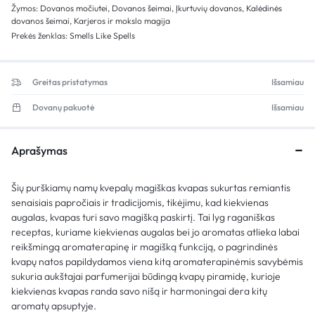
Žymos:
Dovanos močiutei
,
Dovanos šeimai
,
Įkurtuvių dovanos
,
Kalėdinės
dovanos šeimai
,
Karjeros ir mokslo magija
Prekės ženklas:
Smells Like Spells
Greitas pristatymas
Išsamiau
Dovanų pakuotė
Išsamiau
Aprašymas
Šių purškiamų namų kvepalų magiškas kvapas sukurtas remiantis
senaisiais papročiais ir tradicijomis, tikėjimu, kad kiekvienas
augalas, kvapas turi savo magišką paskirtį. Tai lyg raganiškas
receptas, kuriame kiekvienas augalas bei jo aromatas atlieka labai
reikšmingą aromaterapinę ir magišką funkciją, o pagrindinės
kvapų natos papildydamos viena kitą aromaterapinėmis savybėmis
sukuria aukštajai parfumerijai būdingą kvapų piramidę, kurioje
kiekvienas kvapas randa savo nišą ir harmoningai dera kitų
aromatų apsuptyje.