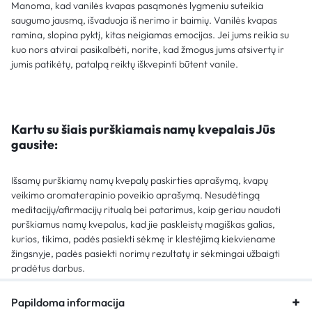
Manoma, kad vanilės kvapas pasąmonės lygmeniu suteikia
saugumo jausmą, išvaduoja iš nerimo ir baimių. Vanilės kvapas
ramina, slopina pyktį, kitas neigiamas emocijas. Jei jums reikia su
kuo nors atvirai pasikalbėti, norite, kad žmogus jums atsivertų ir
jumis patikėtų, patalpą reiktų iškvepinti būtent vanile.
Kartu su šiais purškiamais namų kvepalais Jūs
gausite:
Išsamų purškiamų namų kvepalų paskirties aprašymą, kvapų
veikimo aromaterapinio poveikio aprašymą. Nesudėtingą
meditacijų/afirmacijų ritualą bei patarimus, kaip geriau naudoti
purškiamus namų kvepalus, kad jie paskleistų magiškas galias,
kurios, tikima, padės pasiekti sėkmę ir klestėjimą kiekviename
žingsnyje, padės pasiekti norimų rezultatų ir sėkmingai užbaigti
pradėtus darbus.
Papildoma informacija