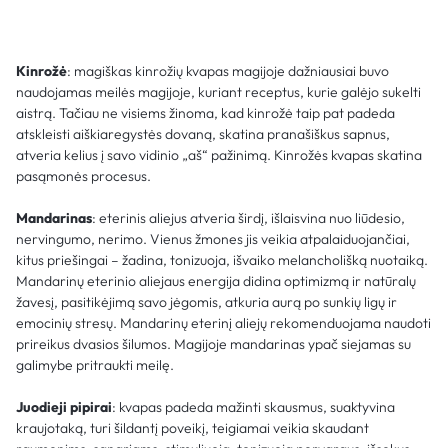
Kinrožė
: magiškas kinrožių kvapas magijoje dažniausiai buvo
naudojamas meilės magijoje, kuriant receptus, kurie galėjo sukelti
aistrą. Tačiau ne visiems žinoma, kad kinrožė taip pat padeda
atskleisti aiškiaregystės dovaną, skatina pranašiškus sapnus,
atveria kelius į savo vidinio „aš“ pažinimą. Kinrožės kvapas skatina
pasąmonės procesus.
Mandarinas
: eterinis aliejus atveria širdį, išlaisvina nuo liūdesio,
nervingumo, nerimo. Vienus žmones jis veikia atpalaiduojančiai,
kitus priešingai – žadina, tonizuoja, išvaiko melancholišką nuotaiką.
Mandarinų eterinio aliejaus energija didina optimizmą ir natūralų
žavesį, pasitikėjimą savo jėgomis, atkuria aurą po sunkių ligų ir
emocinių stresų. Mandarinų eterinį aliejų rekomenduojama naudoti
prireikus dvasios šilumos. Magijoje mandarinas ypač siejamas su
galimybe pritraukti meilę.
Juodieji pipirai
: kvapas padeda mažinti skausmus, suaktyvina
kraujotaką, turi šildantį poveikį, teigiamai veikia skaudant