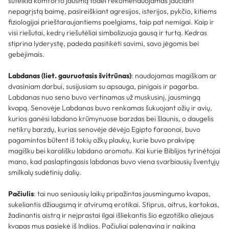
suteikia komforto jausmą todėl rekomenduojamas jaučiant
nepagrįstą baimę, pasireiškiant agresijos, isterijos, pykčio, kitiems
fiziologijai prieštaraujantiems poelgiams, taip pat nemigai. Kaip ir
visi riešutai, kedrų riešutėliai simbolizuoja gausą ir turtą. Kedras
stiprina lyderystę, padeda pasitikėti savimi, savo jėgomis bei
gebėjimais.
Labdanas (liet. gauruotasis švitrūnas)
: naudojamas magiškam ar
dvasiniam darbui, susijusiam su apsauga, pinigais ir pagarba.
Labdanas nuo seno buvo vertinamas už muskusinį, jausmingą
kvapą. Senovėje Labdanas buvo renkamas šukuojant ožių ir avių,
kurios ganėsi labdano krūmynuose barzdas bei šlaunis, o daugelis
netikrų barzdų, kurias senovėje dėvėjo Egipto faraonai, buvo
pagamintos būtent iš tokių ožkų plaukų, kurie buvo prakvipę
magišku bei karališku labdano aromatu. Kai kurie Biblijos tyrinėtojai
mano, kad paslaptingasis labdanas buvo viena svarbiausių šventųjų
smilkalų sudėtinių dalių.
Pačiulis
: tai nuo seniausių laikų pripažintas jausmingumo kvapas,
sukeliantis džiaugsmą ir atvirumą erotikai. Stiprus, aitrus, kartokas,
žadinantis aistrą ir neįprastai ilgai išliekantis šio egzotiško aliejaus
kvapas mus pasiekė iš Indijos. Pačiuliai palengvina ir naikina