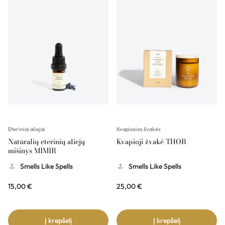
Eteriniai aliejai
Kvapiosios žvakės
Natūralių eterinių aliejų
Kvapioji žvakė THOR
mišinys MIMIR
Smells Like Spells
Smells Like Spells
15,00
€
25,00
€
Į krepšelį
Į krepšelį