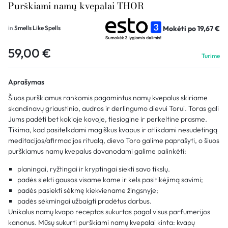
Purškiami namų kvepalai THOR
Mokėti po
19,67
€
in
Smells Like Spells
59,00
€
Turime
Aprašymas
Šiuos purškiamus rankomis pagamintus namų kvepalus skiriame
skandinavų griaustinio, audros ir derlingumo dievui Torui. Toras gali
Jums padėti bet kokioje kovoje, tiesiogine ir perkeltine prasme.
Tikima, kad pasitelkdami magiškus kvapus ir atlikdami nesudėtingą
meditacijos/afirmacijos ritualą, dievo Toro galime paprašyti, o šiuos
purškiamus namų kvepalus dovanodami galime palinkėti:
planingai, ryžtingai ir kryptingai siekti savo tikslų.
padės siekti gausos visame kame ir kels pasitikėjimą savimi;
padės pasiekti sėkmę kiekviename žingsnyje;
padės sėkmingai užbaigti pradėtus darbus.
Unikalus namų kvapo receptas sukurtas pagal visus parfumerijos
kanonus. Mūsų sukurti purškiami namų kvepalai kinta: kvapų