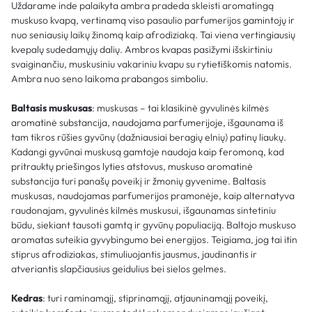
Uždarame inde palaikyta ambra pradeda skleisti aromatingą
muskuso kvapą, vertinamą viso pasaulio parfumerijos gamintojų ir
nuo seniausių laikų žinomą kaip afrodiziaką. Tai viena vertingiausių
kvepalų sudedamųjų dalių. Ambros kvapas pasižymi išskirtiniu
svaiginančiu, muskusiniu vakariniu kvapu su rytietiškomis natomis.
Ambra nuo seno laikoma prabangos simboliu.
Baltasis muskusas
: muskusas – tai klasikinė gyvulinės kilmės
aromatinė substancija, naudojama parfumerijoje, išgaunama iš
tam tikros rūšies gyvūnų (dažniausiai beragių elnių) patinų liaukų.
Kadangi gyvūnai muskusą gamtoje naudoja kaip feromoną, kad
pritrauktų priešingos lyties atstovus, muskuso aromatinė
substancija turi panašų poveikį ir žmonių gyvenime. Baltasis
muskusas, naudojamas parfumerijos pramonėje, kaip alternatyva
raudonajam, gyvulinės kilmės muskusui, išgaunamas sintetiniu
būdu, siekiant tausoti gamtą ir gyvūnų populiaciją. Baltojo muskuso
aromatas suteikia gyvybingumo bei energijos. Teigiama, jog tai itin
stiprus afrodiziakas, stimuliuojantis jausmus, jaudinantis ir
atveriantis slapčiausius geidulius bei sielos gelmes.
Kedras
: turi raminamąjį, stiprinamąjį, atjauninamąjį poveikį,