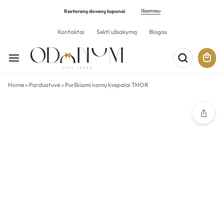
Išsamiau
Restoranų dovanų kuponai
Kontaktai
Sekti užsakymą
Blogas
Home
»
Parduotuvė
»
Purškiami namų kvepalai THOR