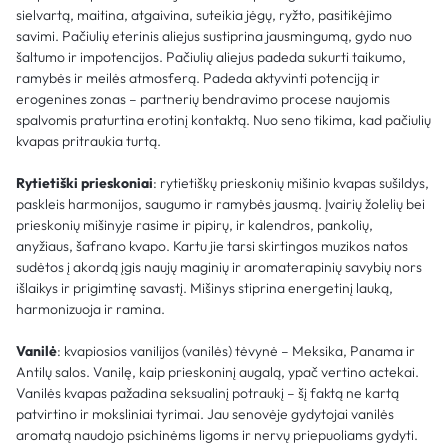
sielvartą, maitina, atgaivina, suteikia jėgų, ryžto, pasitikėjimo
savimi. Pačiulių eterinis aliejus sustiprina jausmingumą, gydo nuo
šaltumo ir impotencijos. Pačiulių aliejus padeda sukurti taikumo,
ramybės ir meilės atmosferą. Padeda aktyvinti potenciją ir
erogenines zonas – partnerių bendravimo procese naujomis
spalvomis praturtina erotinį kontaktą. Nuo seno tikima, kad pačiulių
kvapas pritraukia turtą.
Rytietiški prieskoniai
: rytietiškų prieskonių mišinio kvapas sušildys,
paskleis harmonijos, saugumo ir ramybės jausmą. Įvairių žolelių bei
prieskonių mišinyje rasime ir pipirų, ir kalendros, pankolių,
anyžiaus, šafrano kvapo. Kartu jie tarsi skirtingos muzikos natos
sudėtos į akordą įgis naujų maginių ir aromaterapinių savybių nors
išlaikys ir prigimtinę savastį. Mišinys stiprina energetinį lauką,
harmonizuoja ir ramina.
Vanilė
: kvapiosios vanilijos (vanilės) tėvynė – Meksika, Panama ir
Antilų salos. Vanilę, kaip prieskoninį augalą, ypač vertino actekai.
Vanilės kvapas pažadina seksualinį potraukį – šį faktą ne kartą
patvirtino ir moksliniai tyrimai. Jau senovėje gydytojai vanilės
aromatą naudojo psichinėms ligoms ir nervų priepuoliams gydyti.