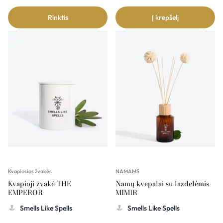
Rinktis
Į krepšelį
Kvapiosios žvakės
NAMAMS
Kvapioji žvakė THE
Namų kvepalai su lazdelėmis
EMPEROR
MIMIR
Smells Like Spells
Smells Like Spells