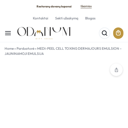
Išsamiau
Restoranų dovanų kuponai
Kontaktai
Sekti užsakymą
Blogas
Home
»
Parduotuvė
»
MEDI-PEEL CELL TOXING DERMAJOURS EMULSION –
JAUNINAMOJI EMULSIJA