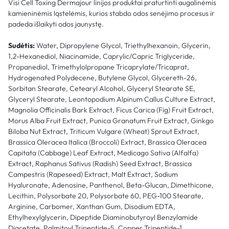
Visi Cell Toxing Dermajour linijos produktai praturtinti augalinėmis
kamieninėmis ląstelėmis, kurios stabdo odos senėjimo procesus ir
padeda išlaikyti odos jaunystę.
Sudėtis:
Water, Dipropylene Glycol, Triethylhexanoin, Glycerin,
1,2-Hexanediol, Niacinamide, Caprylic/Capric Triglyceride,
Propanediol, Trimethylolpropane Tricaprylate/Tricaprat,
Hydrogenated Polydecene, Butylene Glycol, Glycereth-26,
Sorbitan Stearate, Cetearyl Alcohol, Glyceryl Stearate SE,
Glyceryl Stearate, Leontopodium Alpinum Callus Culture Extract,
Magnolia Officinalis Bark Extract, Ficus Carica (Fig) Fruit Extract,
Morus Alba Fruit Extract, Punica Granatum Fruit Extract, Ginkgo
Biloba Nut Extract, Triticum Vulgare (Wheat) Sprout Extract,
Brassica Oleracea Italica (Broccoli) Extract, Brassica Oleracea
Capitata (Cabbage) Leaf Extract, Medicago Sativa (Alfalfa)
Extract, Raphanus Sativus (Radish) Seed Extract, Brassica
Campestris (Rapeseed) Extract, Malt Extract, Sodium
Hyaluronate, Adenosine, Panthenol, Beta-Glucan, Dimethicone,
Lecithin, Polysorbate 20, Polysorbate 60, PEG-100 Stearate,
Arginine, Carbomer, Xanthan Gum, Disodium EDTA,
Ethylhexylglycerin, Dipeptide Diaminobutyroyl Benzylamide
Diacetate, Palmitoyl Tripeptide-5, Copper Tripeptide-1,