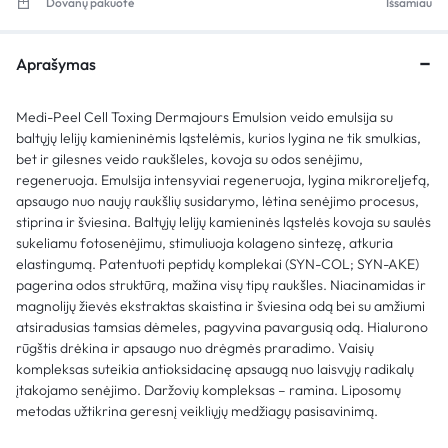
Dovanų pakuotė
Išsamiau
Aprašymas
Medi-Peel Cell Toxing Dermajours Emulsion veido emulsija su
baltųjų lelijų kamieninėmis ląstelėmis, kurios lygina ne tik smulkias,
bet ir gilesnes veido raukšleles, kovoja su odos senėjimu,
regeneruoja. Emulsija intensyviai regeneruoja, lygina mikroreljefą,
apsaugo nuo naujų raukšlių susidarymo, lėtina senėjimo procesus,
stiprina ir šviesina. Baltųjų lelijų kamieninės ląstelės kovoja su saulės
sukeliamu fotosenėjimu, stimuliuoja kolageno sintezę, atkuria
elastingumą. Patentuoti peptidų komplekai (SYN-COL; SYN-AKE)
pagerina odos struktūrą, mažina visų tipų raukšles. Niacinamidas ir
magnolijų žievės ekstraktas skaistina ir šviesina odą bei su amžiumi
atsiradusias tamsias dėmeles, pagyvina pavargusią odą. Hialurono
rūgštis drėkina ir apsaugo nuo drėgmės praradimo. Vaisių
kompleksas suteikia antioksidacinę apsaugą nuo laisvųjų radikalų
įtakojamo senėjimo. Daržovių kompleksas – ramina. Liposomų
metodas užtikrina geresnį veikliųjų medžiagų pasisavinimą.