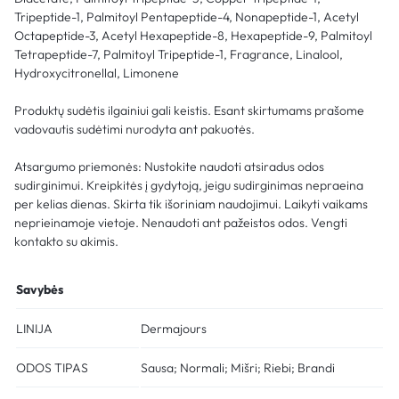
Tripeptide-1, Palmitoyl Pentapeptide-4, Nonapeptide-1, Acetyl
Octapeptide-3, Acetyl Hexapeptide-8, Hexapeptide-9, Palmitoyl
Tetrapeptide-7, Palmitoyl Tripeptide-1, Fragrance, Linalool,
Hydroxycitronellal, Limonene
Produktų sudėtis ilgainiui gali keistis. Esant skirtumams prašome
vadovautis sudėtimi nurodyta ant pakuotės.
Atsargumo priemonės: Nustokite naudoti atsiradus odos
sudirginimui. Kreipkitės į gydytoją, jeigu sudirginimas nepraeina
per kelias dienas. Skirta tik išoriniam naudojimui. Laikyti vaikams
neprieinamoje vietoje. Nenaudoti ant pažeistos odos. Vengti
kontakto su akimis.
Savybės
LINIJA
Dermajours
ODOS TIPAS
Sausa; Normali; Mišri; Riebi; Brandi