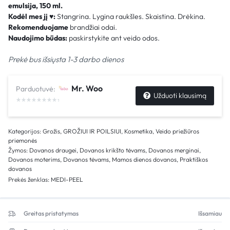
emulsija​, 150 ml.
Kodėl mes jį
♥
:
Stangrina. Lygina raukšles. Skaistina. Drėkina.
Rekomenduojame
brandžiai odai.
Naudojimo būdas:
paskirstykite ant veido odos.
Prekė bus išsiųsta 1-3 darbo dienos
Mr. Woo
Parduotuvė:
Užduoti klausimą
Kategorijos:
Grožis
,
GROŽIUI IR POILSIUI
,
Kosmetika
,
Veido priežiūros
priemonės
Žymos:
Dovanos draugei
,
Dovanos krikšto tėvams
,
Dovanos merginai
,
Dovanos moterims
,
Dovanos tėvams
,
Mamos dienos dovanos
,
Praktiškos
dovanos
Prekės ženklas:
MEDI-PEEL
Greitas pristatymas
Išsamiau