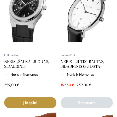
Laikrodžiai
Laikrodžiai
NERIS „ŠALNA“ JUODAS,
NERIS „LIŪTIS“ BALTAS,
SIDABRINIS
SIDABRINIS (SU DATA)
Neris ir Nemunas
Neris ir Nemunas
259,00
€
167,30
€
239,00
€
Į krepšelį
Išparduota