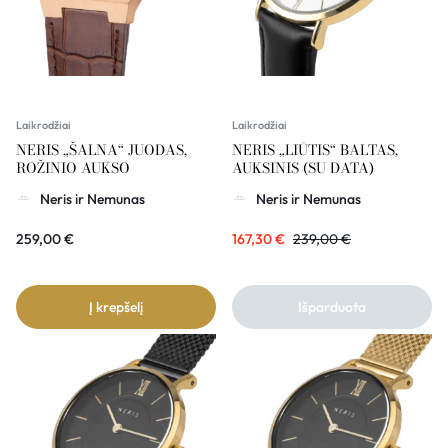
Laikrodžiai
Laikrodžiai
NERIS „ŠALNA“ JUODAS,
NERIS „LIŪTIS“ BALTAS,
ROŽINIO AUKSO
AUKSINIS (SU DATA)
Neris ir Nemunas
Neris ir Nemunas
259,00
€
167,30
€
239,00
€
Į krepšelį
Išparduota