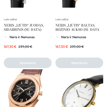
Laikrodžiai
Laikrodžiai
NERIS „LIŪTIS“ JUODAS,
NERIS „LIŪTIS“ BALTAS,
SIDABRINIS (SU DATA)
ROŽINIO AUKSO (SU DATA
Neris ir Nemunas
Neris ir Nemunas
167,30
€
239,00
€
167,30
€
239,00
€
Išparduota
Išparduota