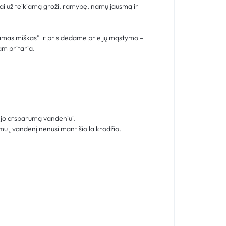
ai už teikiamą grožį, ramybę, namų jausmą ir
amas miškas” ir prisidedame prie jų mąstymo –
am pritaria.
i jo atsparumą vandeniui.
mu į vandenį nenusiimant šio laikrodžio.