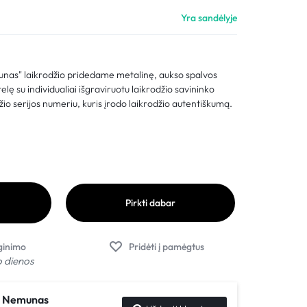
Palyginimas
Yra sandėlyje
Sekti užsakymą
Pagalba
munas" laikrodžio pridedame metalinę, aukso spalvos
ę su individualiai išgraviruotu laikrodžio savininko
io serijos numeriu, kuris įrodo laikrodžio autentiškumą.
Pirkti dabar
o dienos
ir Nemunas