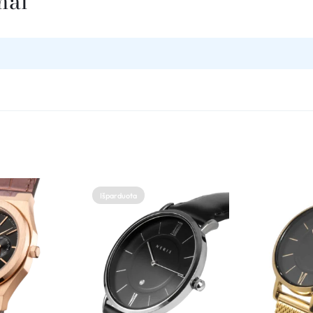
mai
Išparduota