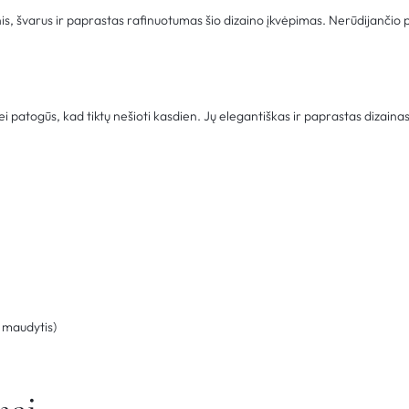
inis, švarus ir paprastas rafinuotumas šio dizaino įkvėpimas. Nerūdijančio 
 patogūs, kad tiktų nešioti kasdien. Jų elegantiškas ir paprastas dizainas 
maudytis)