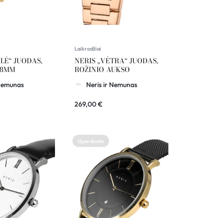
Laikrodžiai
LĖ“ JUODAS,
NERIS „VĖTRA“ JUODAS,
28MM
ROŽINIO AUKSO
 Nemunas
Neris ir Nemunas
269,00
€
Išparduota