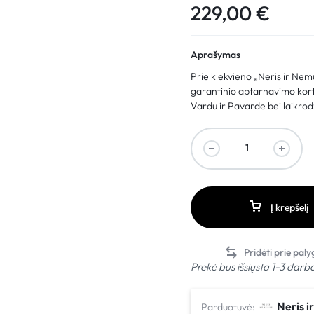
229,00
€
Aprašymas
Prie kiekvieno „Neris ir Ne
garantinio aptarnavimo kortel
Vardu ir Pavarde bei laikrodž
Į krepšelį
Prekė bus išsiųsta 1-3 darb
Neris 
Parduotuvė: