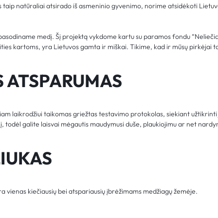
taip natūraliai atsirado iš asmeninio gyvenimo, norime atsidėkoti Lietuv
s pasodiname medį. Šį projektą vykdome kartu su paramos fondu “Nelieči
teities kartoms, yra Lietuvos gamta ir miškai. Tikime, kad ir mūsų pirkėjai t
S ATSPARUMAS
am laikrodžiui taikomas griežtas testavimo protokolas, siekiant užtikrint
ylį, todėl galite laisvai mėgautis maudymusi duše, plaukiojimu ar net nardy
LIUKAS
yra vienas kiečiausių bei atspariausių įbrėžimams medžiagų žemėje.