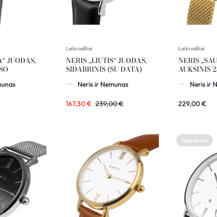
Laikrodžiai
Laikrodžiai
A“ JUODAS,
NERIS „LIŪTIS“ JUODAS,
NERIS „SAU
SO
SIDABRINIS (SU DATA)
AUKSINIS 
munas
Neris ir Nemunas
Neris ir
167,30
€
239,00
€
229,00
€
Išparduota