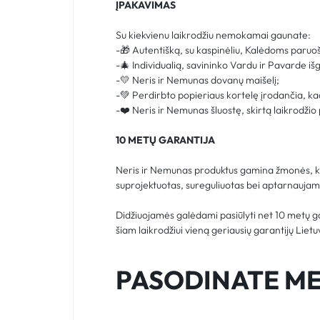
ĮPAKAVIMAS
Su kiekvienu laikrodžiu nemokamai gaunate:
-🎁 Autentišką, su kaspinėliu, Kalėdoms paruo
-🎄 Individualią, savininko Vardu ir Pavarde iš
-💛 Neris ir Nemunas dovanų maišelį;
-💚 Perdirbto popieriaus kortelę įrodančia, ka
-❤️ Neris ir Nemunas šluostę, skirtą laikrodžio 
10 METŲ GARANTIJA
Neris ir Nemunas produktus gamina žmonės, kur
suprojektuotas, sureguliuotas bei aptarnaujama
Didžiuojamės galėdami pasiūlyti net 10 metų g
šiam laikrodžiui vieną geriausių garantijų Lietu
PASODINATE ME