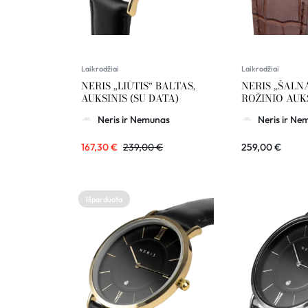
Laikrodžiai
Laikrodžiai
NERIS „LIŪTIS“ BALTAS,
NERIS „ŠALN
AUKSINIS (SU DATA)
ROŽINIO AUK
Neris ir Nemunas
Neris ir Ne
167,30
€
239,00
€
259,00
€
Išparduota