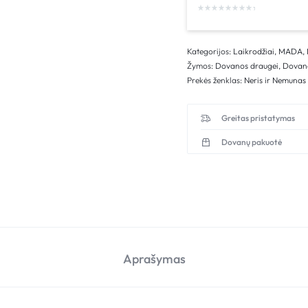
Kategorijos:
Laikrodžiai
,
MADA
,
Žymos:
Dovanos draugei
,
Dovan
Prekės ženklas:
Neris ir Nemunas
Greitas pristatymas
Dovanų pakuotė
Aprašymas