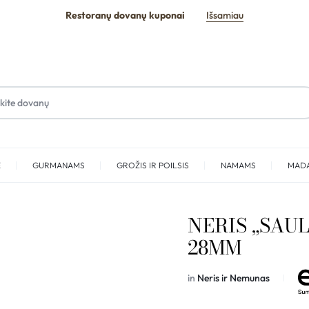
Restoranų dovanų kuponai
Išsamiau
E
GURMANAMS
GROŽIS IR POILSIS
NAMAMS
MAD
SPA
NERIS „SAUL
28MM
in
Neris ir Nemunas