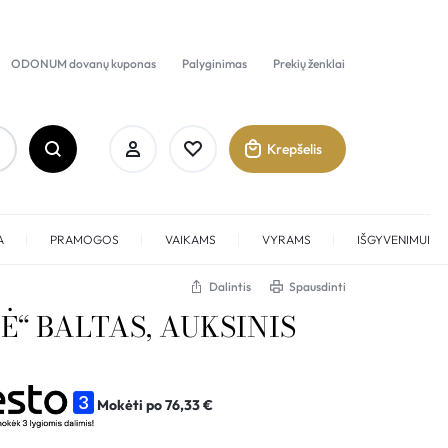
ODONUM dovanų kuponas
Palyginimas
Prekių ženklai
Krepšelis
A
PRAMOGOS
VAIKAMS
VYRAMS
IŠGYVENIMUI
Dalintis
Spausdinti
Ė“ BALTAS, AUKSINIS
Prisijungti
Sukurti paskyrą
Mokėti po
76,33
€
Pamėgti