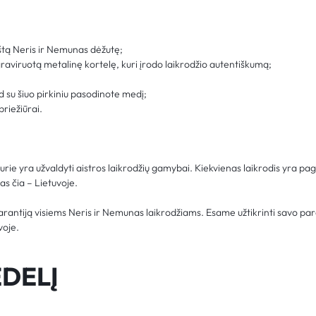
štą Neris ir Nemunas dėžutę;
graviruotą metalinę kortelę, kuri įrodo laikrodžio autentiškumą;
d su šiuo pirkiniu pasodinote medį;
priežiūrai.
ie yra užvaldyti aistros laikrodžių gamybai. Kiekvienas laikrodis yra pa
s čia – Lietuvoje.
arantiją visiems Neris ir Nemunas laikrodžiams. Esame užtikrinti savo pa
voje.
DELĮ