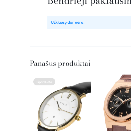
Bendrieji paklausi
Užklausų dar nėra.
Panašūs produktai
Išparduota