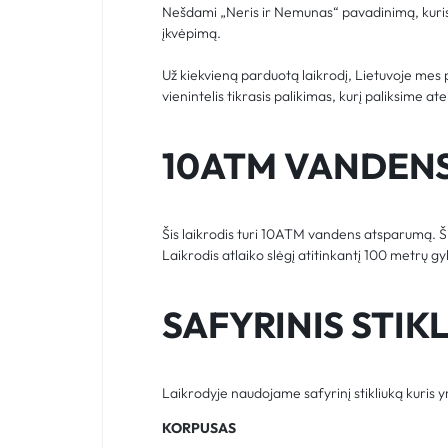
Nešdami „Neris ir Nemunas“ pavadinimą, kuris 
įkvėpimą.
Už kiekvieną parduotą laikrodį, Lietuvoje me
vienintelis tikrasis palikimas, kurį paliksime a
10ATM VANDEN
Šis laikrodis turi 10ATM vandens atsparumą. Ši
Laikrodis atlaiko slėgį atitinkantį 100 metrų g
SAFYRINIS STIK
Laikrodyje naudojame safyrinį stikliuką kuris 
KORPUSAS