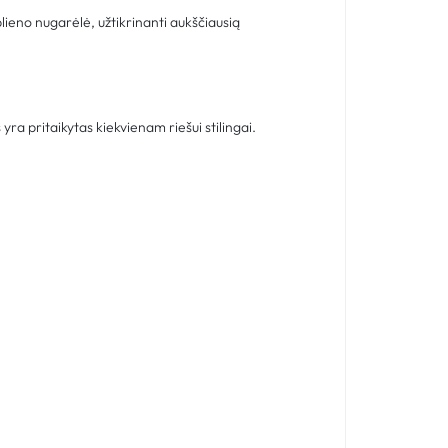
plieno nugarėlė, užtikrinanti aukščiausią
yra pritaikytas kiekvienam riešui stilingai.